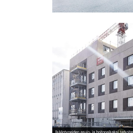
Ikääntyneiden asuin- ja hoitopaikaksi tarkoi