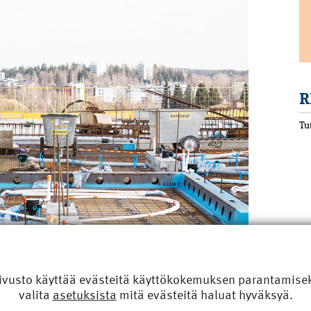
R
Tu
ivusto käyttää evästeitä käyttökokemuksen parantamiseks
R
valita
asetuksista
mitä evästeitä haluat hyväksyä.