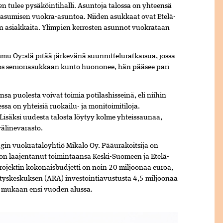
n tulee pysäköintihalli. Asuntoja talossa on yhteensä
n asumisen vuokra-asuntoa. Niiden asukkaat ovat Etelä-
n asiakkaita. Ylimpien kerrosten asunnot vuokrataan
mu Oy:stä pitää järkevänä suunnitteluratkaisua, jossa
”Jos senioriasukkaan kunto huononee, hän pääsee pari
sa puolesta voivat toimia potilashisseinä, eli niihin
sa on yhteisiä ruokailu- ja monitoimitiloja.
Lisäksi uudesta talosta löytyy kolme yhteissaunaa,
välinevarasto.
gin vuokrataloyhtiö Mikalo Oy. Pääurakoitsija on
on laajentanut toimintaansa Keski-Suomeen ja Etelä-
ojektin kokonaisbudjetti on noin 20 miljoonaa euroa,
ityskeskuksen (ARA) investointiavustusta 4,5 miljoonaa
 mukaan ensi vuoden alussa.