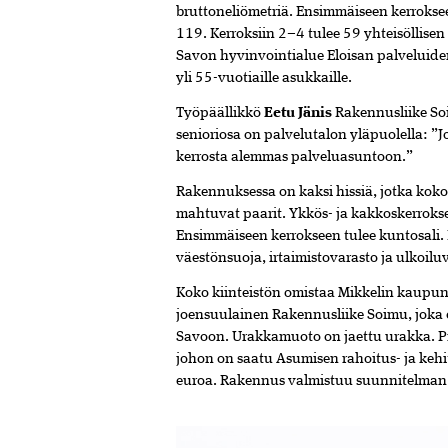
bruttoneliömetriä. Ensimmäiseen kerroksee
119. Kerroksiin 2–4 tulee 59 yhteisöllise
Savon hyvinvointialue Eloisan palveluide
yli 55-vuotiaille asukkaille.
Työpäällikkö
Eetu Jänis
Rakennusliike Soi
senioriosa on palvelutalon yläpuolella: 
kerrosta alemmas palveluasuntoon.”
Rakennuksessa on kaksi hissiä, jotka kokon
mahtuvat paarit. Ykkös- ja kakkoskerrokses
Ensimmäiseen kerrokseen tulee kuntosali. 
väestönsuoja, irtaimistovarasto ja ulkoilu
Koko kiinteistön omistaa Mikkelin kaupun
joensuulainen Rakennusliike Soimu, joka 
Savoon. Urakkamuoto on jaettu urakka. Pr
johon on saatu Asumisen rahoitus- ja keh
euroa. Rakennus valmistuu suunnitelman