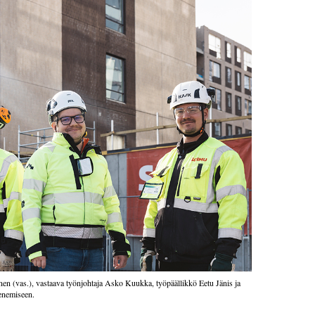
en (vas.), vastaava työnjohtaja Asko Kuukka, työpäällikkö Eetu Jänis ja
tenemiseen.