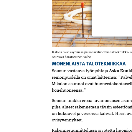
Katolla ovat käynnissä paikallavaluholvin talotekniikka- 
seuraava haasteellinen vaihe.
MONENLAISTA TALOTEKNIIKKAA
Soimun vastaava työnjohtaja
Asko Kuuk
senioripuolella on omat laitteensa: ”Palve
Mikalon asunnot ovat huoneistokohtaisell
konehuoneensa.”
Soimun
urakka
eroaa
tavanomaisen
asuin
piha-
alueet
rakennetaan
täysin
esteettöm
on
liukuovet
ja
vessoissa
kahvat.
Hissit
ov
ovisyvennykset.
Rakennesuunnittelussa
on
otettu
huomio