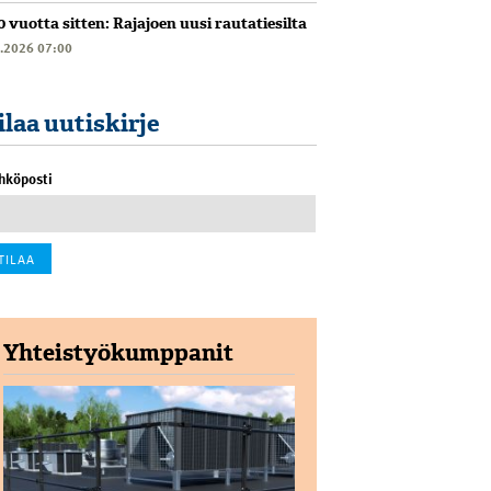
0 vuotta sitten: Rajajoen uusi rautatiesilta
6.2026 07:00
ilaa uutiskirje
hköposti
Yhteistyökumppanit