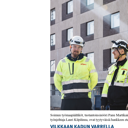
Soimun työmaapäälliköt, tuotantoinsinööri Panu Martikain
työnjohtaja Lauri Kilpilinna, ovat tyytyväisiä hankkeen e
VILKKAAN KADUN VARRELLA