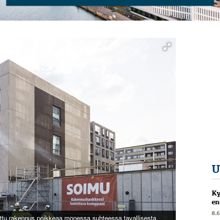
U
Ky
en
8.
tettu rakennus poikkeaa monessa suhteessa tavallisesta