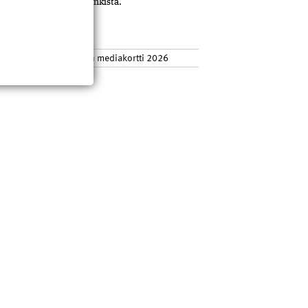
tso koulutukset
tästä
linkistä.
ediatiedot
hden ja verkkosivuston mediakortti 2026