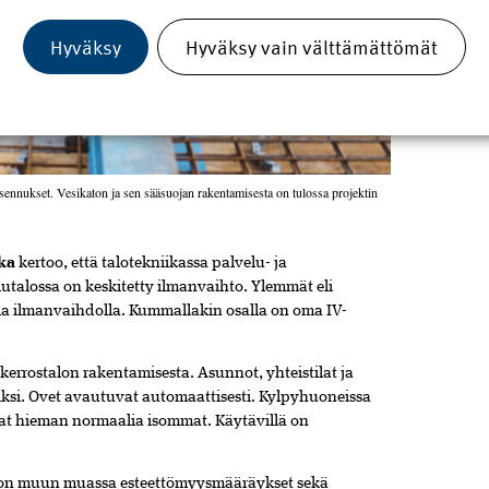
Ka
Hyväksy
Hyväksy vain välttämättömät
M
Le
asennukset. Vesikaton ja sen sääsuojan rakentamisesta on tulossa projektin
ka
kertoo, että talotekniikassa palvelu- ja
lutalossa on keskitetty ilmanvaihto. Ylemmät eli
a ilmanvaihdolla. Kummallakin osalla on oma IV-
kerrostalon
rakentamisesta.
Asunnot,
yhteistilat
ja
iksi.
Ovet
avautuvat
automaattisesti.
Kylpyhuoneissa
at
hieman
normaalia
isommat.
Käytävillä
on
on
muun
muassa
esteettömyysmääräykset
sekä