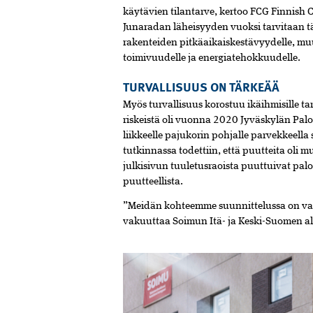
käytävien
tilantarve,
kertoo
FCG
Finnish
C
Junaradan
läheisyyden
vuoksi
tarvitaan
t
rakenteiden
pitkäaikaiskestävyydelle,
muu
toimivuudelle
ja
energiatehokkuudelle.
TURVALLISUUS ON TÄRKEÄÄ
Myös
turvallisuus
korostuu
ikäihmisille
ta
riskeistä
oli
vuonna
2020
Jyväskylän
Pal
liikkeelle
pajukorin
pohjalle
parvekkeella
tutkinnassa
todettiin,
että
puutteita
oli
m
julkisivun
tuuletusraoista
puuttuivat
palo
puutteellista.
”
Meidän
kohteemme
suunnittelussa
on
va
vakuuttaa
Soimun
Itä-
ja
Keski-
Suomen
a