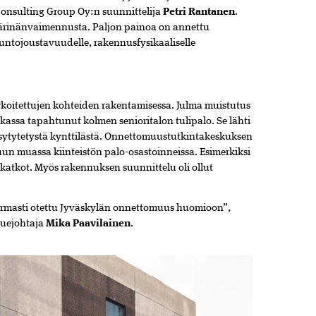
onsulting
Group
Oy
:
n
suunnittelija
Petri
Rantanen
.
ärinänvaimennusta.
Paljon
painoa
on
annettu
ntojoustavuudelle,
rakennusfysikaaliselle
rkoitettujen
kohteiden
rakentamisessa.
Julma
muistutus
okassa
tapahtunut
kolmen
senioritalon
tulipalo.
Se
lähti
sytytetystä
kynttilästä.
Onnettomuustutkintakeskuksen
uun
muassa
kiinteistön
palo-
osastoinneissa.
Esimerkiksi
katkot.
Myös
rakennuksen
suunnittelu
oli
ollut
rmasti
otettu
Jyväskylän
onnettomuus
huomioon”,
luejohtaja
Mika
Paavilainen
.