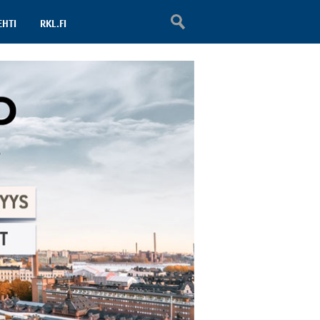
EHTI
RKL.FI