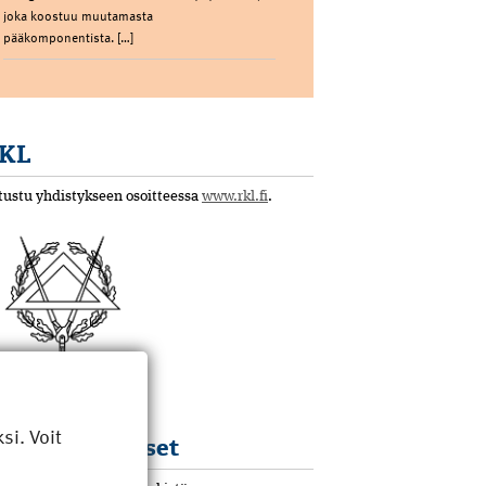
joka koostuu muutamasta
pääkomponentista. […]
KL
tustu yhdistykseen osoitteessa
www.rkl.fi
.
i. Voit
KL koulutukset