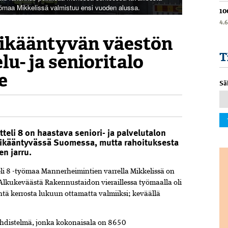
yömaa Mikkelissä valmistuu ensi vuoden alussa.
10
4.
 ikääntyvän väestön
lu- ja senioritalo
T
e
Sä
teli 8 on haastava seniori- ja palvelutalon
ää ikääntyvässä Suomessa, mutta rahoituksesta
en jarru.
i 8 -työmaa Mannerheimintien varrella Mikkelissä on
. Alkukeväästä Rakennustaidon vieraillessa työmaalla oli
tä kerrosta lukuun ottamatta valmiiksi; keväällä
n yhdistelmä, jonka kokonaisala on 8650