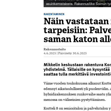
asuinkerrostalosta. Rakennusliike Soimun t
RAKENTAMINEN
Näin vastataan
tarpeisiin: Palve
saman katon all
Rakennustaito
4.6.2025
|
Päivitetty
30.6.2025
Mikkelin keskustaan rakentuva Kort
yhdistelmä. Tällaisille on kysynt
saattaa tulla merkittävä investointi
Viime vuoden toukokuussa alkanut Korttel
edennyt aikataulullisesti yli puolenvälin
hybridirakennuksen runkovaihe saatu ylin
menossa on väliseinien pystyttäminen.
Kortteli 8 on senioritalon ja palvelutalo