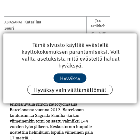
Katariina
ASIASANAT
Jaa
artikkeli
Souri
Tämä sivusto käyttää evästeitä
käyttökokemuksen parantamiseksi. Voit
valita
asetuksista
mitä evästeitä haluat
hyväksyä.
LUE MYÖS
Hyväksy
Sagrada Familian tornit
Hyväksy vain välttämättömät
valmistuivat viimein
RKL:n opintomatkalaiset vierailivat
erikoisluvalla kirkon kattotyömaalla
Barcelonassa vuonna 2012. Barcelonan
kuuluisan La Sagrada Família -kirkon
viimeinenkin torni on saatu valmiiksi­ 144
vuoden työn jälkeen. Keskustornin huipulle
nostettiin helmikuun lopulla viimeinen pala
17 metriä...