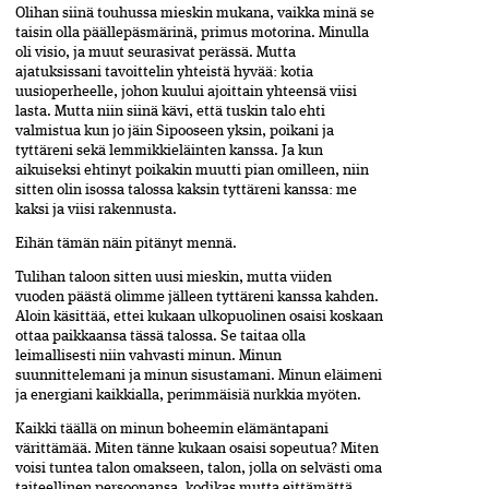
Olihan siinä touhussa mieskin mukana, vaikka minä se
taisin olla päällepäsmärinä, primus motorina. Minulla
oli visio, ja muut seurasivat perässä. Mutta
ajatuksissani tavoittelin yhteistä hyvää: kotia
uusioperheelle, johon kuului ajoittain yhteensä viisi
lasta. Mutta niin siinä kävi, että tuskin talo ehti
valmistua kun jo jäin Sipooseen yksin, poikani ja
tyttäreni sekä lemmikkieläinten kanssa. Ja kun
aikuiseksi ehtinyt poikakin muutti pian omilleen, niin
sitten olin isossa talossa kaksin tyttäreni kanssa: me
kaksi ja viisi rakennusta.
Eihän tämän näin pitänyt mennä.
Tulihan taloon sitten uusi mieskin, mutta viiden
vuoden päästä olimme jälleen tyttäreni kanssa kahden.
Aloin käsittää, ettei kukaan ulkopuolinen osaisi koskaan
ottaa paikkaansa tässä talossa. Se taitaa olla
leimallisesti niin vahvasti minun. Minun
suunnittelemani ja minun sisustamani. Minun eläimeni
ja energiani kaikkialla, perimmäisiä nurkkia myöten.
Kaikki täällä on minun boheemin elämäntapani
värittämää. Miten tänne kukaan osaisi sopeutua? Miten
voisi tuntea talon omakseen, talon, jolla on selvästi oma
taiteellinen persoonansa, kodikas mutta eittämättä