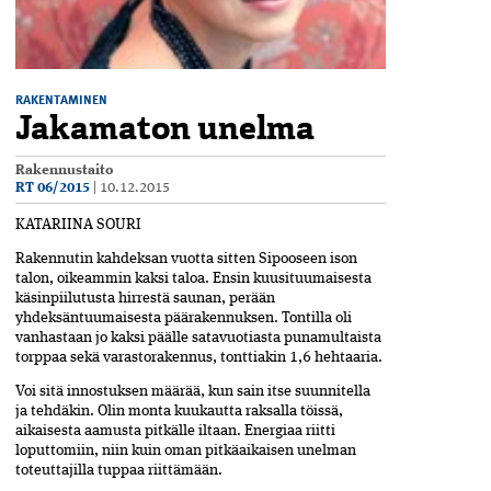
RAKENTAMINEN
Jakamaton unelma
Rakennustaito
RT 06/2015
|
10.12.2015
KATARIINA SOURI
R
akennutin kahdeksan vuotta sitten Sipooseen ison
talon, oikeammin kaksi taloa. Ensin kuusituumaisesta
käsinpiilutusta hirrestä saunan, perään
yhdeksäntuumaisesta päärakennuksen. Tontilla oli
vanhastaan jo kaksi päälle satavuotiasta punamultaista
torppaa sekä varastorakennus, tonttiakin 1,6 hehtaaria.
Voi sitä innostuksen määrää, kun sain itse suunnitella
ja tehdäkin. Olin monta kuukautta raksalla töissä,
aikaisesta aamusta pitkälle iltaan. Energiaa riitti
loputtomiin, niin kuin oman pitkäaikaisen unelman
toteuttajilla tuppaa riittämään.