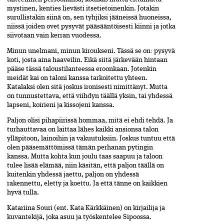
mystinen, kenties lievästi itsetietoinenkin. Jotakin
surullistakin siinä on, sen tyhjiksi jääneissä huoneissa,
niissä joiden ovet pysyvät pääsääntöisesti kiinni ja jotka
siivotaan vain kerran vuodessa.
Minun unelmani, minun kiroukseni. Tässä se on: pysyvä
koti, josta aina haaveilin. Eikä siitä järkevään hintaan
pääse tässä taloustilanteessa eroonkaan. Jotenkin
meidät kai on taloni kanssa tarkoitettu yhteen.
Katalaksi olen sitä joskus ironisesti nimittänyt. Mutta
on tunnustettava, että viihdyn täällä yksin, tai yhdessä
lapseni, koirieni ja kissojeni kanssa.
Paljon olisi pihapiirissä hommaa, mitä ei ehdi tehdä. Ja
turhauttavaa on laittaa lähes kaikki ansionsa talon
ylläpitoon, lainoihin ja vakuutuksiin. Joskus tuntuu että
olen pääsemättömissä tämän perhanan pytingin
kanssa. Mutta kohta kun joulu taas saapuu ja taloon
tulee lisää elämää, niin käsitän, että paljon täällä on
kuitenkin yhdessä jaettu, paljon on yhdessä
rakennettu, eletty ja koettu. Ja että tänne on kaikkien
hyvä tulla.
K
atariina Souri (ent. Kata Kärkkäinen)
on kirjailija ja
kuvantekijä, joka asuu ja työskentelee Sipoossa.