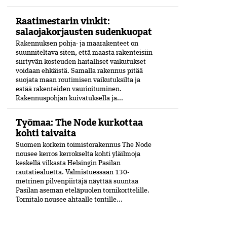
Raatimestarin vinkit:
salaojakorjausten sudenkuopat
Rakennuksen pohja- ja maarakenteet on
suunniteltava siten, että maasta rakenteisiin
siirtyvän kosteuden haitalliset vaikutukset
voidaan ehkäistä. Samalla rakennus pitää
suojata maan routimisen vaikutuksilta ja
estää rakenteiden vaurioituminen.
Rakennuspohjan kuivatuksella ja...
Työmaa: The Node kurkottaa
kohti taivaita
Suomen korkein toimistorakennus The Node
nousee kerros kerrokselta kohti yläilmoja
keskellä vilkasta Helsingin Pasilan
rautatiealuetta. Valmistuessaan 130-
metrinen pilvenpiirtäjä näyttää suuntaa
Pasilan aseman eteläpuolen tornikorttelille.
Tornitalo nousee ahtaalle tontille...