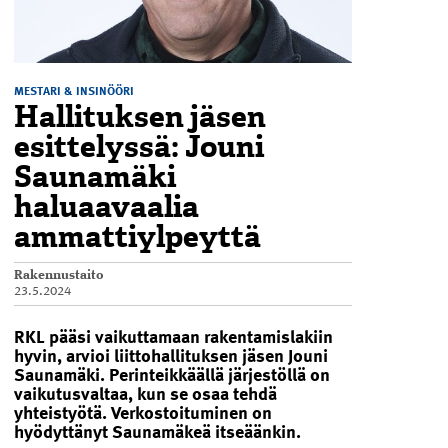
MESTARI & INSINÖÖRI
Hallituksen jäsen
esittelyssä: Jouni
Saunamäki
haluaavaalia
ammattiylpeyttä
Rakennustaito
23.5.2024
RKL pääsi vaikuttamaan rakentamislakiin
hyvin, arvioi liittohallituksen jäsen Jouni
Saunamäki. Perinteikkäällä järjestöllä on
vaikutusvaltaa, kun se osaa tehdä
yhteistyötä. Verkostoituminen on
hyödyttänyt Saunamäkeä itseäänkin.