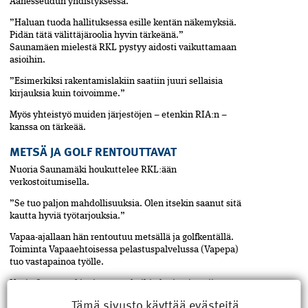
Äänesseudun yhdistyksessä.
”Haluan tuoda hallituksessa esille kentän näkemyksiä.
Pidän tätä välittäjäroolia hyvin tärkeänä.”
Saunamäen mielestä RKL pystyy ­aidosti vaikuttamaan
asioihin.
”Esimerkiksi rakentamislakiin saatiin juuri sellaisia
kirjauksia kuin toivoimme.”
Myös yhteistyö muiden järjestöjen – etenkin RIA:n –
kanssa on tärkeää.
METSÄ JA GOLF RENTOUTTAVAT
Nuoria Saunamäki houkuttelee RKL:ään
verkostoitumisella.
”Se tuo paljon mahdollisuuksia. Olen itsekin saanut sitä
kautta hyviä työtarjouk­sia.”
Vapaa-ajallaan hän rentoutuu metsällä ja golfkentällä.
Toiminta Vapaaehtoisessa pelastuspalvelussa (Vapepa)
tuo vasta­painoa työlle.
Usein Saunamäki reissaa vanhoihin kotimaisemiin
Etelä-Pohjanmaalle, jossa hänen aikuiset lapsensa
Tämä sivusto käyttää evästeitä