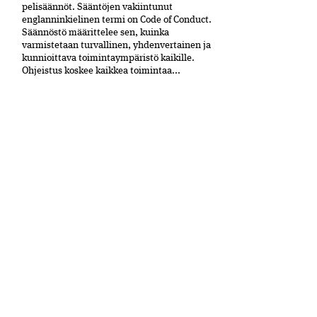
peli­säännöt. Sääntöjen vakiintunut
englanninkielinen termi on Code of Conduct.
Säännöstö määrittelee sen, kuinka
varmistetaan turvallinen, yhdenvertainen ja
kun­nioittava toimintaympäristö kaikille.
Ohjeistus koskee kaikkea toimintaa...