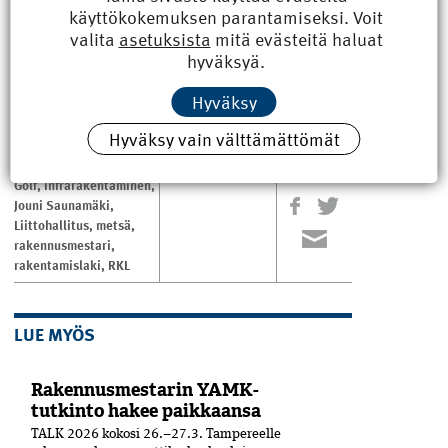
asuvat.
käyttökokemuksen parantamiseksi. Voit
”Siellä on jo seuraavaakin polvea, joten käyn mielelläni
valita
asetuksista
mitä evästeitä haluat
heitä katsomassa.”
hyväksyä.
Teksti Antti Pulkkinen kuva Markku Pajunen
Hyväksy
Hyväksy vain välttämättömät
Äänekoski
,
ASIASANAT
Jaa
artikkeli
Golf
,
infrarakentaminen
,
Jouni Saunamäki
,
Liittohallitus
,
metsä
,
rakennusmestari
,
rakentamislaki
,
RKL
LUE MYÖS
Rakennusmestarin YAMK-
tutkinto hakee paikkaansa
TALK 2026 kokosi 26.–27.3. Tampereelle