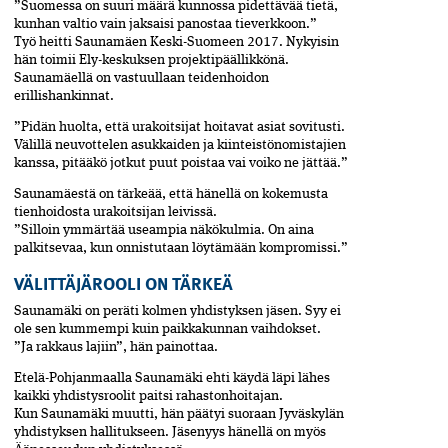
”Suomessa on suuri määrä kunnossa pidettävää tietä,
kunhan valtio vain jaksaisi panostaa tieverkkoon.”
Työ heitti Saunamäen Keski-Suomeen 2017. Nykyisin
hän toimii Ely-keskuksen projektipäällikkönä.
Saunamäellä on vastuullaan teidenhoidon
erillishankinnat.
”Pidän huolta, että urakoitsijat­ hoitavat asiat sovitusti.
Välillä neuvottelen­ asukkaiden ja kiinteistönomistajien
kanssa,­ pitääkö jotkut puut poistaa vai voiko ne jättää.”
Saunamäestä on tärkeää, että hänellä on kokemusta
tienhoidosta urakoitsijan leivissä.
”Silloin ymmärtää useampia näkö­kulmia. On aina
palkitsevaa, kun onnistutaan löytämään kompromissi.”
VÄLITTÄJÄROOLI ON TÄRKEÄ
Saunamäki on peräti kolmen yhdistyksen jäsen. Syy ei
ole sen kummempi kuin paikkakunnan vaihdokset.
”Ja rakkaus lajiin”, hän painottaa.
Etelä-Pohjanmaalla Saunamäki ehti käydä läpi lähes
kaikki yhdistysroolit paitsi rahastonhoitajan.
Kun Saunamäki muutti, hän päätyi suoraan Jyväskylän
yhdistyksen hallitukseen. Jäsenyys hänellä on myös