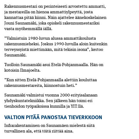
Rakennusmestari on perinteisesti arvos­tettu ammatti,
ja mestareilla on hienoa ammattiylpeyttä, josta
kannattaa pitää kiinni. Näin ajattelee äänekoskelainen
Jouni Saunamäki, joka opiskeli rakennusmestariksi
vasta myöhem­mällä iällä.
”Valmistuin 1980-luvun alussa ammat­tikoulusta
rakennusmieheksi. Joskus 1990-luvulla aloin kuitenkin
terveyssyistä miettimään, mitä tekisin isona”, kertoo
Saunamäki.
Tuolloin Saunamäki asui Etelä-Pohjan­maalla. Hän on
kotoisin Ilma­joelta.
”Kun sitten Etelä-Pohjanmaalla alettiin kouluttaa
rakennusmestareita, kiinnostuin heti.”
Saunamäki valmistui vuonna 2000 erityisalanaan
yhdyskuntatekniikka. Sen jälkeen hän toimi eri
tienhoidon työpaikoissa kunnilla ja YIT:llä.
VALTION PITÄÄ PANOSTAA TIEVERKKOON
Infrarakentaminen on Saunamäen mielestä siitä
turvallinen ala, että töitä riittää aina.