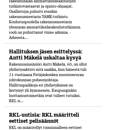
rakennusalan ammattikorkeakoulujen
tutkintovastaavat ja opinto-ohjaajat.
Osallistujia puhutti etenkin
rakennusmestarin YAMK-tutkinto.
Koulutuspuolella rakennusmestarin
ylemmän ammattikorkeakoulututkinnon
rooli on puhuttanut viime ­aikoina. ­
Aiheesta...
Hallituksen jäsen esittelyssä:
Antti Mäkelä uskaltaa kysyä
Rakennusinsinööri Antti Mäkelä, 60, on ollut
yhdistysaktiivi siitä saakka, kun hänestä tuli
21-vuo­tiaana Petäjäskosken nuoriso­seuran
johtokunnan puheenjohtaja.
Hallituspaikkoja eri yhdistyksissä on
kertynyt yli kymmenen. Kaupunginkin
luottamustoimetkin ovat tulleet tutuiksi.
RKL:n...
RKL-uutisia: RKL määritteli
eettiset pelisäännöt
RKL on määritellyt toiminnalleen eettiset