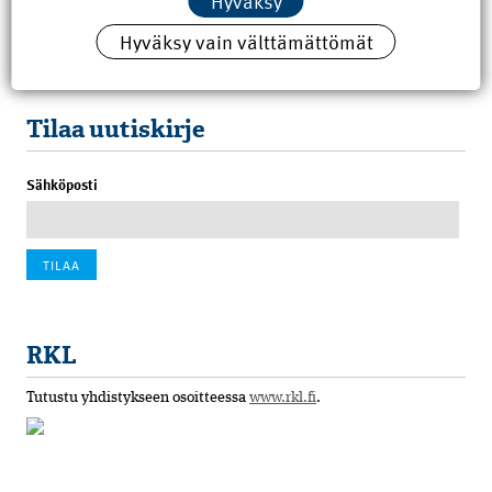
Hyväksy
8.6.2026 15:21
Hyväksy vain välttämättömät
100 vuotta sitten: Rajajoen uusi rautatiesilta
4.6.2026 07:00
Tilaa uutiskirje
Sähköposti
RKL
Tutustu yhdistykseen osoitteessa
www.rkl.fi
.