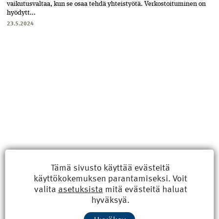
vaikutusvaltaa, kun se osaa tehdä yhteistyötä. Verkostoituminen on
hyödytt...
23.5.2024
Tämä sivusto käyttää evästeitä
käyttökokemuksen parantamiseksi. Voit
valita
asetuksista
mitä evästeitä haluat
Uusimmat
hyväksyä.
Kyberisku kiinteistötietoihin haittaisi energiarakentamista