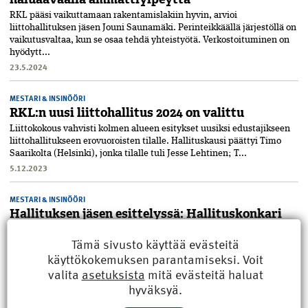
RKL pääsi vaikuttamaan rakentamislakiin hyvin, arvioi
liittohallituksen jäsen Jouni Saunamäki. Perinteikkäällä järjestöllä on
vaikutusvaltaa, kun se osaa tehdä yhteistyötä. Verkostoituminen on
hyödytt...
23.5.2024
MESTARI & INSINÖÖRI
RKL:n uusi liittohallitus 2024 on valittu
Liittokokous vahvisti kolmen alueen esitykset uusiksi­ edustajikseen
liittohallitukseen ero­vuoroisten tilal­le. Hallituskausi päättyi Timo
Saarikol­ta (Helsinki), jonka tilalle tuli Jesse Lehtinen; T...
5.12.2023
MESTARI & INSINÖÖRI
Hallituksen jäsen esittelyssä: Hallituskonkari
pohjoisesta Jarmo Nikkarikoski
Tämä sivusto käyttää evästeitä
Liiton tuorein kunniajäsen Jarmo Nikkarikoski on varsinainen
käyttökokemuksen parantamiseksi. Voit
yhdistyskonkari. Hän palvelee kolmatta kertaa liittohallituksessa, nyt
Pohjoisen alueen edustajana. Rakennusmestarin ammatti tuli Jarmo
valita
asetuksista
mitä evästeitä haluat
Nik...
hyväksyä.
7.6.2023