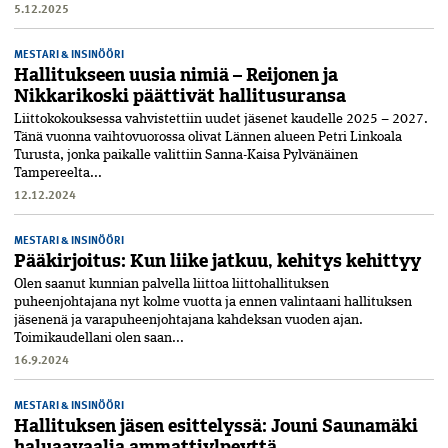
5.12.2025
MESTARI & INSINÖÖRI
Hallitukseen uusia nimiä – Reijonen ja
Nikkarikoski päättivät hallitusuransa
Liittokokouksessa vahvistettiin uudet jäsenet kaudelle 2025 – 2027.
Tänä vuonna vaihtovuorossa olivat Lännen alueen Petri Linkoala
Turusta, jonka paikalle valittiin Sanna-Kaisa Pylvänäinen
Tampereelta...
12.12.2024
MESTARI & INSINÖÖRI
Pääkirjoitus: Kun liike jatkuu, kehitys kehittyy
Olen saanut kunnian palvella liittoa liittohallituksen
puheenjohtajana nyt kolme vuotta ja ennen valintaani hallituksen
jäsenenä ja varapuheenjohtajana kahdeksan vuoden ajan.
Toimikaudellani olen saan...
16.9.2024
MESTARI & INSINÖÖRI
Hallituksen jäsen esittelyssä: Jouni Saunamäki
haluaavaalia ammattiylpeyttä