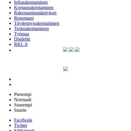
Infrarakentaminen
Korjausrakentaminen
Rakentamismääräykset
Reportaasi
Täydennysrakentaminen
Teräsrakentaminen
Työmaa
Digilehti
RKL.fi
Pienempi
Normaali
Suurempi
Suurin
Facebook
Twitter
Sähköposti