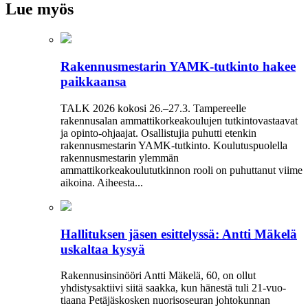
Lue myös
Rakennusmestarin YAMK-tutkinto hakee
paikkaansa
TALK 2026 kokosi 26.–27.3. Tampereelle
rakennusalan ammattikorkeakoulujen tutkintovastaavat
ja opinto-ohjaajat. Osallistujia puhutti etenkin
rakennusmestarin YAMK-tutkinto. Koulutuspuolella
rakennusmestarin ylemmän
ammattikorkeakoulututkinnon rooli on puhuttanut viime
­aikoina. ­Aiheesta...
Hallituksen jäsen esittelyssä: Antti Mäkelä
uskaltaa kysyä
Rakennusinsinööri Antti Mäkelä, 60, on ollut
yhdistysaktiivi siitä saakka, kun hänestä tuli 21-vuo­
tiaana Petäjäskosken nuoriso­seuran johtokunnan