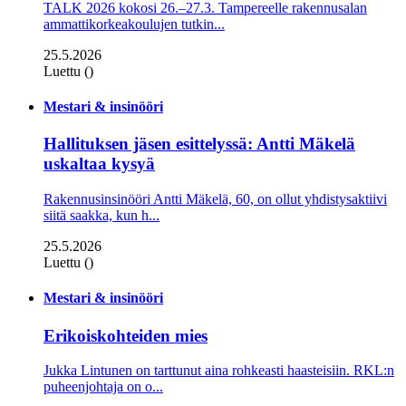
TALK 2026 kokosi 26.–27.3. Tampereelle rakennusalan
ammattikorkeakoulujen tutkin...
25.5.2026
Luettu ()
Mestari & insinööri
Hallituksen jäsen esittelyssä: Antti Mäkelä
uskaltaa kysyä
Rakennusinsinööri Antti Mäkelä, 60, on ollut yhdistysaktiivi
siitä saakka, kun h...
25.5.2026
Luettu ()
Mestari & insinööri
Erikoiskohteiden mies
Jukka Lintunen on tarttunut aina rohkeasti haasteisiin. RKL:n
puheenjohtaja on o...