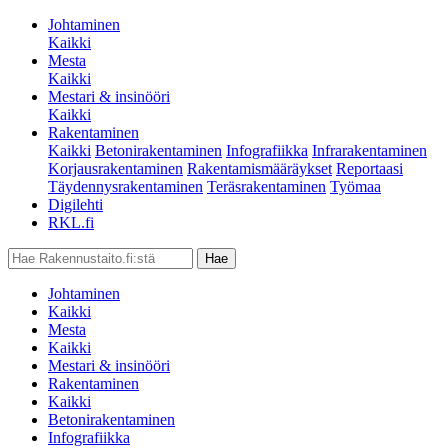
Johtaminen
Kaikki
Mesta
Kaikki
Mestari & insinööri
Kaikki
Rakentaminen
Kaikki
Betonirakentaminen
Infografiikka
Infrarakentaminen
Korjausrakentaminen
Rakentamismääräykset
Reportaasi
Täydennysrakentaminen
Teräsrakentaminen
Työmaa
Digilehti
RKL.fi
Johtaminen
Kaikki
Mesta
Kaikki
Mestari & insinööri
Rakentaminen
Kaikki
Betonirakentaminen
Infografiikka