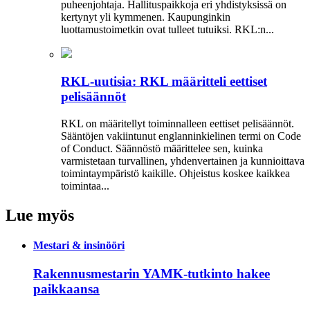
puheenjohtaja. Hallituspaikkoja eri yhdistyksissä on
kertynyt yli kymmenen. Kaupunginkin
luottamustoimetkin ovat tulleet tutuiksi. RKL:n...
RKL-uutisia: RKL määritteli eettiset
pelisäännöt
RKL on määritellyt toiminnalleen eettiset peli­säännöt.
Sääntöjen vakiintunut englanninkielinen termi on Code
of Conduct. Säännöstö määrittelee sen, kuinka
varmistetaan turvallinen, yhdenvertainen ja kun­nioittava
toimintaympäristö kaikille. Ohjeistus koskee kaikkea
toimintaa...
Lue myös
Mestari & insinööri
Rakennusmestarin YAMK-tutkinto hakee
paikkaansa