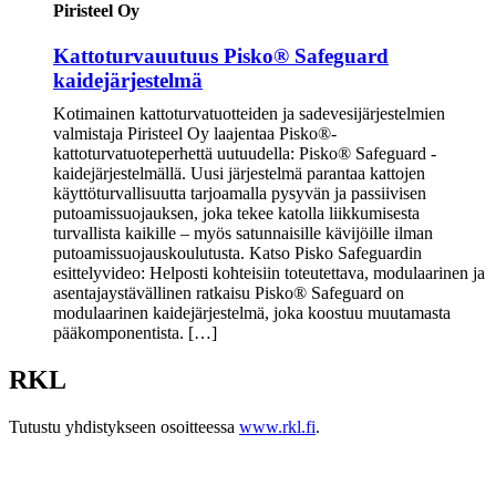
Piristeel Oy
Kattoturvauutuus Pisko® Safeguard
kaidejärjestelmä
Kotimainen kattoturvatuotteiden ja sadevesijärjestelmien
valmistaja Piristeel Oy laajentaa Pisko®-
kattoturvatuoteperhettä uutuudella: Pisko® Safeguard -
kaidejärjestelmällä. Uusi järjestelmä parantaa kattojen
käyttöturvallisuutta tarjoamalla pysyvän ja passiivisen
putoamissuojauksen, joka tekee katolla liikkumisesta
turvallista kaikille – myös satunnaisille kävijöille ilman
putoamissuojauskoulutusta. Katso Pisko Safeguardin
esittelyvideo: Helposti kohteisiin toteutettava, modulaarinen ja
asentajaystävällinen ratkaisu Pisko® Safeguard on
modulaarinen kaidejärjestelmä, joka koostuu muutamasta
pääkomponentista. […]
RKL
Tutustu yhdistykseen osoitteessa
www.rkl.fi
.