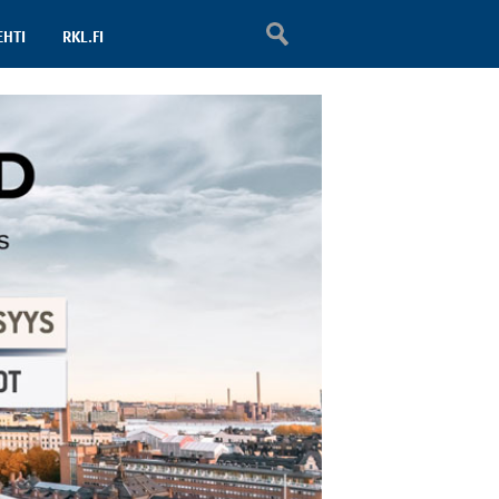
EHTI
RKL.FI