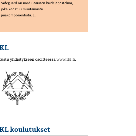
Safeguard on modulaarinen kaidejärjestelmä,
joka koostuu muutamasta
pääkomponentista. […]
KL
tustu yhdistykseen osoitteessa
www.rkl.fi
.
KL koulutukset