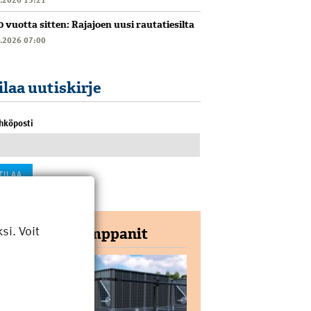
0 vuotta sitten: Rajajoen uusi rautatiesilta
6.2026 07:00
ilaa uutiskirje
hköposti
i. Voit
Yhteistyökumppanit