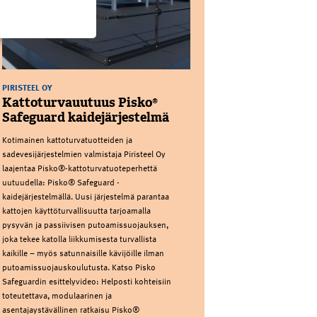
PIRISTEEL OY
Kattoturvauutuus Pisko®
Safeguard kaidejärjestelmä
Kotimainen kattoturvatuotteiden ja
sadevesijärjestelmien valmistaja Piristeel Oy
laajentaa Pisko®-kattoturvatuoteperhettä
uutuudella: Pisko® Safeguard -
kaidejärjestelmällä. Uusi järjestelmä parantaa
kattojen käyttöturvallisuutta tarjoamalla
pysyvän ja passiivisen putoamissuojauksen,
joka tekee katolla liikkumisesta turvallista
kaikille – myös satunnaisille kävijöille ilman
putoamissuojauskoulutusta. Katso Pisko
Safeguardin esittelyvideo: Helposti kohteisiin
toteutettava, modulaarinen ja
asentajaystävällinen ratkaisu Pisko®