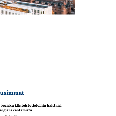
usimmat
berisku kiinteistötietoihin haittaisi
ergiarakentamista
6.2026 15:21