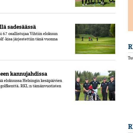
illä sadesäässä
i 67 osallistujaa Vihtiin elokuun
 -kisa järjestettiin tänä vuonna
R
Tu
leen kannujahdissa
tää elokuussa Helsingin kesäpäivien
n golfkenttä. RKL:n tämänvuotisten
R