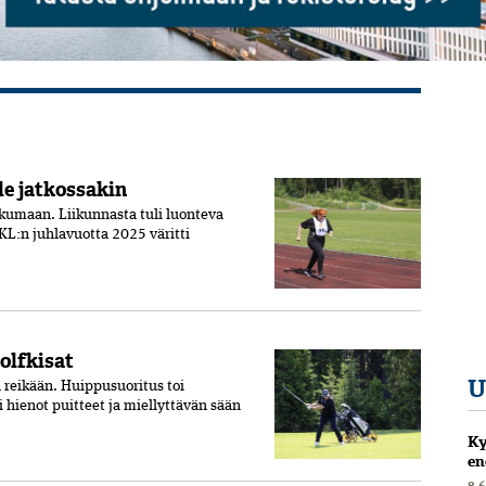
le jatkossakin
kkumaan. Liikunnasta tuli luonteva
RKL:n juhlavuotta 2025 väritti
olfkisat
U
 reikään. Huippusuoritus toi
hienot puitteet ja miellyttävän sään
Ky
en
8.