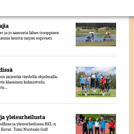
ajia
et ja jo aamusta lähes trooppisen
aunis kenttä tarjosi sopivasti
dissä
n järjestää täydellä ohjelmalla.
ös klassinen kolmiottelu.
ty...
ja yleisurheilusta
olfissa ja yleisurheilussa RKL:n
. Kuvat: Tomi Nuotsalo Golf