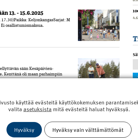
10
n 13. - 15.6.2025
4.
a 17.30)Paikka: KeljonkangasSarjat: M
. Ei osallistumis­maksua.
T
Sä
iellyttävän sään Kesäpäivien­
ille. Kenttänä oli maan parhaimpiin
ivusto käyttää evästeitä käyttökokemuksen parantamiseks
valita
asetuksista
mitä evästeitä haluat hyväksyä.
ouni Saunamäki
arvioi liittohallituksen jäsen Jouni
Hyväksy
Hyväksy vain välttämättömät
tusvaltaa, kun se osaa tehdä