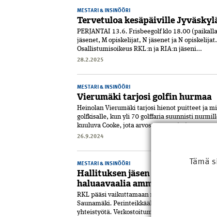
MESTARI & INSINÖÖRI
Tervetuloa kesäpäiville Jyväskylää
PERJANTAI 13.6. Frisbeegolf klo 18.00 (paikall
jäsenet, M opiskelijat, N jäsenet ja N opiskelijat
Osallistumisoikeus RKL:n ja RIA:n jäseni...
28.2.2025
MESTARI & INSINÖÖRI
Vierumäki tarjosi golfin hurmaa
Heinolan Vierumäki tarjosi­ hienot puitteet ja m
golfkisalle, kun yli 70 golffaria suunnisti nurm
kuuluva Cooke, jota arvostetaan erityi...
26.9.2024
Tämä s
MESTARI & INSINÖÖRI
Hallituksen jäsen esittelyssä: J
haluaavaalia ammattiylpeyttä
RKL pääsi vaikuttamaan rakentamislakiin hyvin, 
Saunamäki. Perinteikkäällä järjestöllä on vaiku
yhteistyötä. Verkostoituminen on hyödytt...