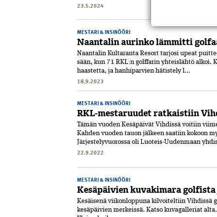
23.5.2024
MESTARI & INSINÖÖRI
Naantalin aurinko lämmitti golfa
Naantalin Kultaranta Resort tarjosi upeat puitte
sään, kun 71 RKL:n golffarin yhteislähtö alkoi. K
haastetta, ja hanhiparvien hätistely l...
18.9.2023
MESTARI & INSINÖÖRI
RKL-mestaruudet ratkaistiin Vih
Tämän vuoden Kesäpäivät Vihdissä voitiin viimei
Kahden vuoden tauon jälkeen saatiin kokoon my
Järjestelyvuorossa oli Luoteis-­Uudenmaan yhdis
22.9.2022
MESTARI & INSINÖÖRI
Kesäpäivien kuvakimara golfista 
Kesäisenä viikonloppuna kilvoiteltiin Vihdissä g
kesäpäivien merkeissä. Katso kuvagalleriat alta