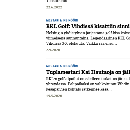
Yleisurheilu
22.6.2022
MESTARI & INSINÖÖRI
RKL Golf: Vihdissä kisattiin sinn
Helsingin yhdistyksen järjestämä golf-kisa kokos
viimeisenä sunnuntaina. Legendaarinen RKL Golf
Vihdissä 30. elokuuta. Vaikka sää ei su...
2.9.2020
MESTARI & INSINÖÖRI
Tuplamestari Kai Hautaoja on jäl
RKL:n golfkilpailut on edelleen tarkoitus järjes
yhteydessä. Peli­paikaksi on valikoitunut Vihdi
kesäpäivien kohtalo ratkennee kesä...
19.5.2020