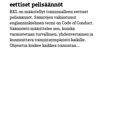
eettiset pelisäännöt
RKL on määritellyt toiminnalleen eettiset
peli­säännöt. Sääntöjen vakiintunut
englanninkielinen termi on Code of Conduct.
Säännöstö määrittelee sen, kuinka
varmistetaan turvallinen, yhdenvertainen ja
kun­nioittava toimintaympäristö kaikille.
Ohjeistus koskee kaikkea toimintaa...