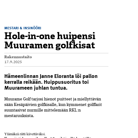
MESTARI & INSINÖÖRI
Hole-in-one huipensi
Muuramen golfkisat
Rakennustaito
17.9.2025
Hämeenlinnan Janne Eloranta löi pallon
kerralla reikään. Huippusuoritus toi
Muurameen juhlan tuntua.
Muurame Golf tarjosi hienot puitteet ja miellyttävän
sään Kesäpäivien golfkisalle, kun kymmenet golffarit
suuntasivat nurmille mittelemään RKL:n
mestaruuksista.
Ylämäkeä riitti kiivettäväksi.