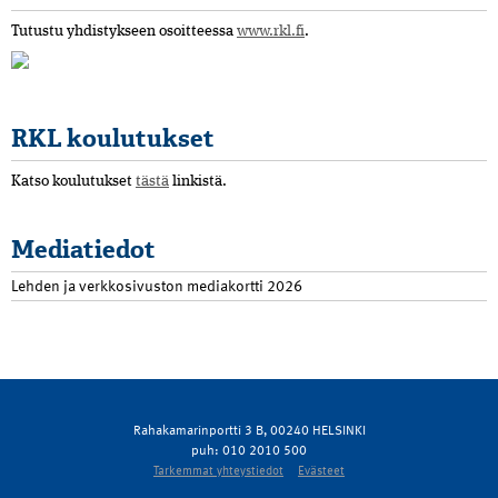
Tutustu yhdistykseen osoitteessa
www.rkl.fi
.
RKL koulutukset
Katso koulutukset
tästä
linkistä.
Mediatiedot
Lehden ja verkkosivuston mediakortti 2026
Rahakamarinportti 3 B, 00240 HELSINKI
puh: 010 2010 500
Tarkemmat yhteystiedot
Evästeet