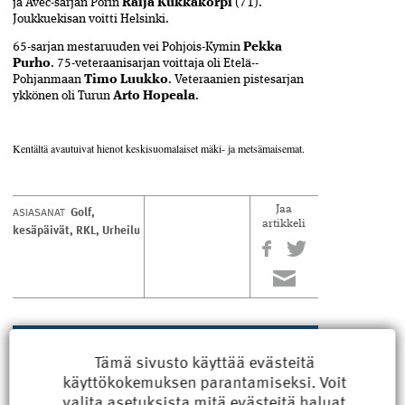
ja Avec-sarjan Porin
Raija Kukkakorpi
(71).
Joukkuekisan voitti Helsinki.
65-sarjan mestaruuden vei Pohjois-Kymin
Pekka
Purho
. 75-vete­raanisarjan voittaja oli Etelä-­
Pohjanmaan
Timo Luukko
. Veteraanien­ pistesarjan
ykkönen oli Turun
Arto Hopeala
.
Kentältä avautuivat hienot keski­suomalaiset mäki- ja metsä­maisemat.
Golf
,
ASIASANAT
Jaa
artikkeli
kesäpäivät
,
RKL
,
Urheilu
LUE MYÖS
Tämä sivusto käyttää evästeitä
käyttökokemuksen parantamiseksi. Voit
Rakennusmestarin YAMK-
valita
asetuksista
mitä evästeitä haluat