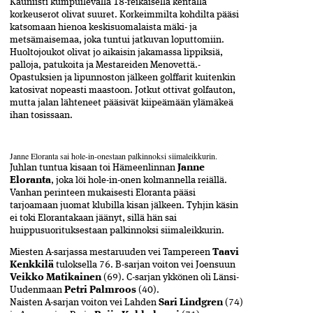
Kauniisti kumpuilevalla 18-reikäisellä kentällä
korkeuserot olivat suuret. Korkeimmilta kohdilta pääsi
katsomaan hienoa keskisuomalaista mäki- ja
metsämaisemaa, joka tuntui jatkuvan loputtomiin.
Huoltojoukot olivat jo aikaisin jakamassa lippiksiä,
palloja, patu­koita ja Mestareiden Menovettä.­
Opastuksien ja lipunnoston jälkeen golffarit kuitenkin
katosivat­ nopeasti­ maastoon. Jotkut ottivat golf­auton,
mutta jalan lähteneet pääsivät kiipeämään ylämäkeä
ihan tosissaan.
Janne Eloranta sai hole-in-onestaan palkinnoksi siimaleikkurin.
Juhlan tuntua kisaan toi Hämeen­linnan
Janne
Eloranta
, joka löi hole-in-onen kolmannella reiällä.
Vanhan perinteen mukaisesti Eloranta pääsi
tarjoamaan juomat klubilla kisan jälkeen. Tyhjin käsin
ei toki Elorantakaan jäänyt, sillä hän sai
huippusuorituksestaan palkinnoksi siimaleikkurin.
Miesten A-sarjassa mestaruuden vei Tampereen
Taavi
Kenkkilä
tuloksella 76. B-sarjan voiton vei Joensuun
Veikko Matikainen
(69). C-sarjan ykkönen oli Länsi-
Uudenmaan
Petri Palmroos
(40).
Naisten A-sarjan voiton vei Lahden
Sari Lindgren
(74)