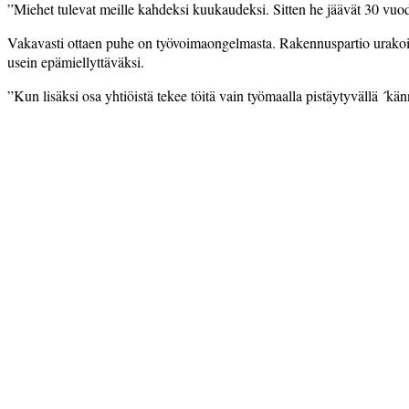
”Miehet tulevat meille kahdeksi kuukaudeksi. Sitten he jäävät 30 vuod
Vakavasti ottaen puhe on työvoimaongelmasta. Rakennuspartio urakoi m
usein epämiellyttäväksi.
”Kun lisäksi osa yhtiöistä tekee töitä vain työmaalla pistäytyvällä ´kän