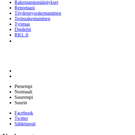
Rakentamismääräykset
Reportaasi
Täydennysrakentaminen
Teräsrakentaminen
Työmaa
Digilehti
RKL.fi
Pienempi
Normaali
Suurempi
Suurin
Facebook
Twitter
Sähköposti