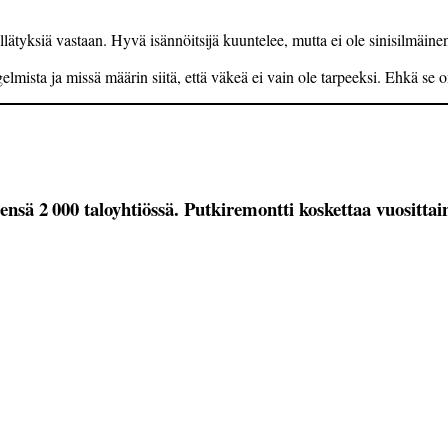
yllätyksiä vastaan. Hyvä isännöitsijä kuuntelee, mutta ei ole sinisilmäine
sta ja missä määrin siitä, että väkeä ei vain ole tarpeeksi. Ehkä se on n
ensä 2 000 taloyhtiössä. Putkiremontti koskettaa vuositta