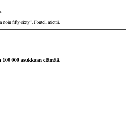
n.
oin fifty-sixty”, Fontell miettii.
in 100 000 asukkaan elämää.