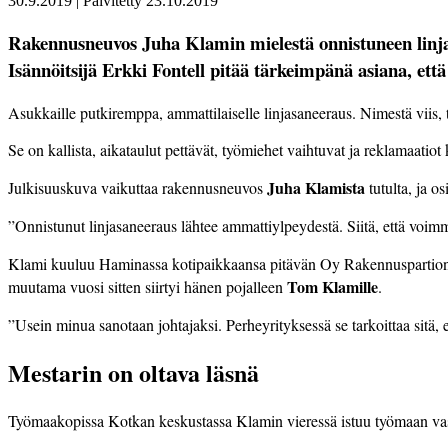
30.9.2019
|
Päivitetty
23.10.2019
Rakennusneuvos Juha Klamin mielestä onnistuneen linjas
Isännöitsijä Erkki Fontell pitää tärkeimpänä asiana, että
Asukkaille putkiremppa, ammattilaiselle linjasaneeraus. Nimestä viis, 
Se on kallista, aikataulut pettävät, työmiehet vaihtuvat ja reklamaatiot 
Juha Klamista
Julkisuuskuva vaikuttaa rakennusneuvos
tutulta, ja o
”Onnistunut linjasaneeraus lähtee ammattiylpeydestä. Siitä, että voi
Klami kuuluu Haminassa kotipaikkaansa pitävän Oy Rakennuspartio
Tom Klamille
muutama vuosi sitten siirtyi hänen pojalleen
.
”Usein minua sanotaan johtajaksi. Perheyrityksessä se tarkoittaa sitä,
Mestarin on oltava läsnä
Työmaakopissa Kotkan keskustassa Klamin vieressä istuu työmaan vast