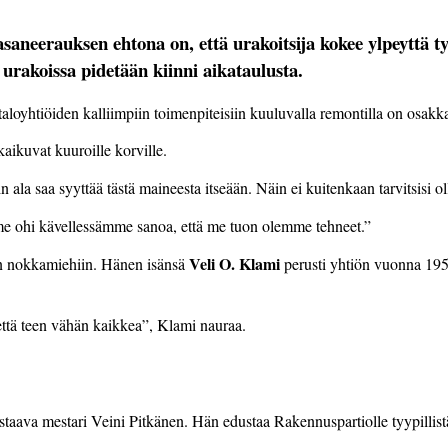
aneerauksen ehtona on, että urakoitsija kokee ylpeyttä 
 urakoissa pidetään kiinni aikataulusta.
taloyhtiöiden kalliimpiin toimenpiteisiin kuuluvalla remontilla on osak
kaikuvat kuuroille korville.
sin ala saa syyttää tästä maineesta itseään. Näin ei kuitenkaan tarvitsisi 
mme ohi kävellessämme sanoa, että me tuon olemme tehneet.”
Veli O. Klami
n nokkamiehiin. Hänen isänsä
perusti yhtiön vuonna 1958
 että teen vähän kaikkea”, Klami nauraa.
aava mestari Veini Pitkänen. Hän edustaa Rakennuspartiolle tyypillist