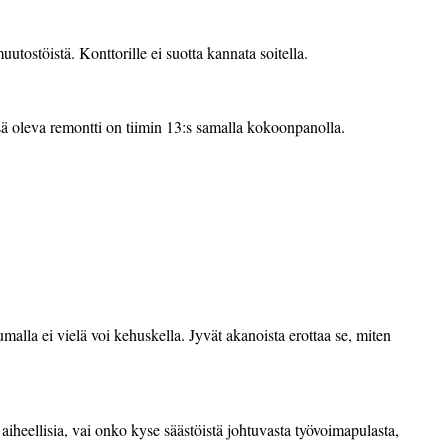
tostöistä. Konttorille ei suotta kannata soitella.
ssä oleva remontti on tiimin 13:s samalla kokoonpanolla.
malla ei vielä voi kehuskella. Jyvät akanoista erottaa se, miten
aiheellisia, vai onko kyse säästöistä johtuvasta työvoimapulasta,