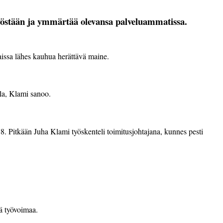
työstään ja ymmärtää olevansa palveluammatissa.
kaissa lähes kauhua herättävä maine.
olla, Klami sanoo.
. Pitkään Juha Klami työskenteli toimitusjohtajana, kunnes pesti
ä työvoimaa.