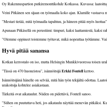
Oy Rakennuspartion putkiremonttikohde Kotkassa. Kuvassa: laatoittaj
Veini Pitkänen sen sijaan on työmaalla koko ajan. Klamille vastaava mes
”Mestari tietää, mitä työmaalla tapahtuu, ja häneen pitää myös luottaa
Apunaan Pitkäsellä on perustiimi: timpuri, kaksi laattamiestä, kaksi r
”Olemme oppineet toistemme työtavat, mikä nopeuttaa työtämme. Vaikk
Hyvä pitää sanansa
Kotkan kerrostalo on iso, mutta Helsingin Munkkivuoressa toisen urak
Erkki Fontell
”Tässä on 470 huoneistoa”, isännöitsijä
kertoo.
Isännöitsijänä hänelle on selvää, mitä hän työn tekijältä odottaa. Laat
urakoitsija kohtelee asiakastaan.
Tärkeitä ovat aikataulut. Niiden on pidettävä, Fontell sanoo.
”Siihen on puututtava heti, jos aikataulu näyttää menevän pitkäksi. Kun