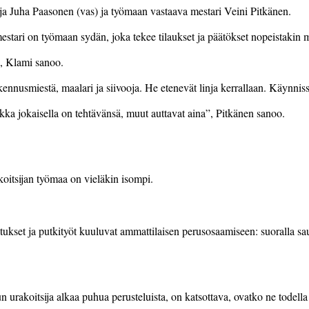
a Juha Paasonen (vas) ja työmaan vastaava mestari Veini Pitkänen.
tari on työmaan sydän, joka tekee tilaukset ja päätökset nopeistakin muu
”, Klami sanoo.
akennusmiestä, maalari ja siivooja. He etenevät linja kerrallaan. Käynni
a jokaisella on tehtävänsä, muut auttavat aina”, Pitkänen sanoo.
oitsijan työmaa on vieläkin isompi.
oitukset ja putkityöt kuuluvat ammattilaisen perusosaamiseen: suoralla sau
 urakoitsija alkaa puhua perusteluista, on katsottava, ovatko ne todella 