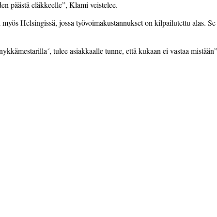
en päästä eläkkeelle”, Klami veistelee.
yös Helsingissä, jossa työvoimakustannukset on kilpailutettu alas. Se
nykkämestarilla´, tulee asiakkaalle tunne, että kukaan ei vastaa mistään”