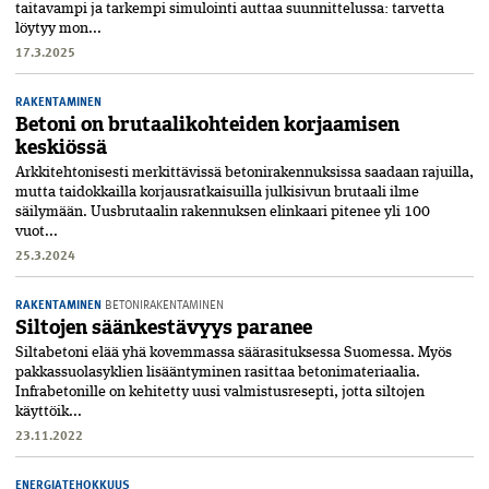
taitavampi ja tarkempi simulointi auttaa suunnittelussa: tarvetta
löytyy mon...
17.3.2025
RAKENTAMINEN
Betoni on brutaalikohteiden korjaamisen
keskiössä
Arkkitehtonisesti merkittävissä betonirakennuksissa saadaan rajuilla,
mutta taidokkailla korjausratkaisuilla julkisivun brutaali ilme
säilymään. Uusbrutaalin rakennuksen elinkaari pitenee yli 100
vuot...
25.3.2024
RAKENTAMINEN
BETONIRAKENTAMINEN
Siltojen säänkestävyys paranee
Siltabetoni elää yhä kovemmassa sää­rasituksessa Suomessa. Myös
pakkas­suolasyklien lisääntyminen rasittaa betonimateriaalia.
Infrabetonille on kehitetty uusi valmistusresepti, jotta siltojen
käyttöik...
23.11.2022
ENERGIATEHOKKUUS