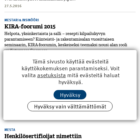
27.5.2016
MESTARI & INSINÖÖRI
KIRA-foorumi 2015
Helpota, yksinkertaista ja salli – resepti kilpailukyvyn
parantamiseen? Kiinteistö- ja rakentamisalan vuosittaisen
seminaarin, KIRA-foorumin, keskeiseksi teemaksi nousi alan rooli
uudistuvassa Suomess...
19.2.2016
Tämä sivusto käyttää evästeitä
käyttökokemuksen parantamiseksi. Voit
MESTA
valita
asetuksista
mitä evästeitä haluat
Uusien asuntojen tarve keskittyy suurimmille
hyväksyä.
kaupunkiseuduille
Neljälletoista suurimmalle kaupunkiseudulle tarvitaan yli 760 000
Hyväksy
uutta asuntoa vuoteen 2040 mennessä. Se on lähes saman verran
kuin koko maahan on rakennettu 25 viime vuoden aikana. Muualla
Hyväksy vain välttämättömät
Suomessa...
19.2.2016
MESTA
Henkilösertifioijat nimettiin