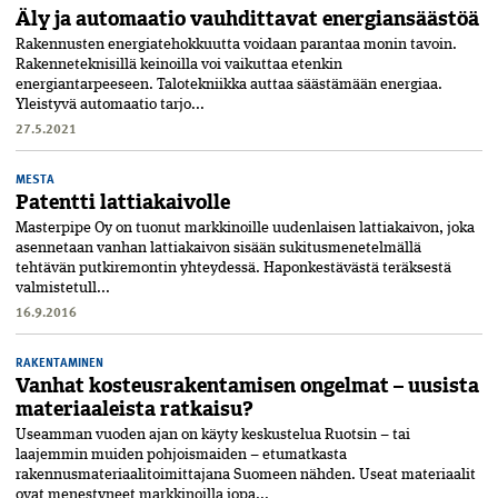
Äly ja automaatio vauhdittavat energiansäästöä
Rakennusten energiatehokkuutta voidaan parantaa monin tavoin.
Rakenneteknisillä keinoilla voi vaikuttaa etenkin
energiantarpeeseen. Talotekniikka auttaa säästämään energiaa.
Yleistyvä automaatio tarjo...
27.5.2021
MESTA
Patentti lattiakaivolle
Masterpipe Oy on tuonut markkinoille uudenlaisen lattiakaivon, joka
asennetaan vanhan lattiakaivon sisään sukitusmenetelmällä
tehtävän putkiremontin yhteydessä. Haponkestävästä teräksestä
valmistetull...
16.9.2016
RAKENTAMINEN
Vanhat kosteusrakentamisen ongelmat – uusista
materiaaleista ratkaisu?
Useamman vuoden ajan on käyty keskustelua Ruotsin – tai
laajemmin muiden pohjoismaiden – etumatkasta
rakennusmateriaalitoimittajana Suomeen nähden. Useat materiaalit
ovat menestyneet markkinoilla jopa...