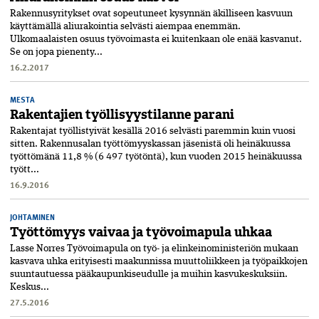
Rakennusyritykset ovat sopeutuneet kysynnän äkilliseen kasvuun
käyttämällä aliurakointia selvästi aiempaa enemmän.
Ulkomaalaisten osuus työvoimasta ei kuitenkaan ole enää kasvanut.
Se on jopa pienenty...
16.2.2017
MESTA
Rakentajien työllisyystilanne parani
Rakentajat työllistyivät kesällä 2016 selvästi paremmin kuin vuosi
sitten. Rakennusalan työttömyyskassan jäsenistä oli heinäkuussa
työttömänä 11,8 % (6 497 työtöntä), kun vuoden 2015 heinäkuussa
tyött...
16.9.2016
JOHTAMINEN
Työttömyys vaivaa ja työvoimapula uhkaa
Lasse Norres Työvoimapula on työ- ja elinkeinoministeriön mukaan
kasvava uhka erityisesti maakunnissa muuttoliikkeen ja työpaikkojen
suuntautuessa pääkaupunkiseudulle ja muihin kasvukeskuksiin.
Keskus...
27.5.2016