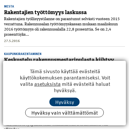
MESTA
Rakentajien työttömyys laskussa
Rakentajien työllisyystilanne on parantunut selvästi vuoteen 2015
verrattuna. Rakennusalan työttömyyskassan mukaan maaliskuun
2016 työttömyys oli rakennusalalla 22,8 prosenttia. Se on 2,4
prosenttiyks...
27.5.2016
KAUPUNKIRAKENTAMINEN
Keskustelu rakennusmestaripulasta kiihtyy
MTV3 uutisoi 26.4.2016 tv:ssä: ”Pomopula uhkaa rakennusalaa –
Tämä sivusto käyttää evästeitä
rakennusmestareita haalitaan naapurin työmailta” Isoissa
käyttökokemuksen parantamiseksi. Voit
kaupungeissa rakennetaan nyt niin kiivaasti, että rakennusalaa
valita
asetuksista
mitä evästeitä haluat
uhkaa paikoin työv...
27.4.2016
hyväksyä.
Hyväksy
JOHTAMINEN
Pysytään myönteisinä
Hyväksy vain välttämättömät
LASSE NORRES Tuttavapiiriini kuuluu parikin keski-ikäistä, työssään
hyvin menestynyttä perheenisää, jotka on hiljattain irtisanottu
vakituisesta työpaikastaan. Kummallekin irtisanominen tuli