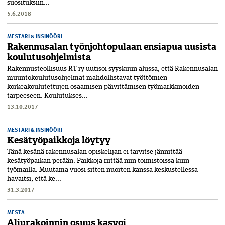
suosituksiin...
5.6.2018
MESTARI & INSINÖÖRI
Rakennusalan työnjohtopulaan ensiapua uusista
koulutusohjelmista
Rakennusteollisuus RT ry uutisoi syyskuun alussa, että Rakennusalan
muuntokoulutusohjelmat mahdollistavat työttömien
korkeakoulutettujen osaamisen päivittämisen työmarkkinoiden
tarpeeseen. Koulutukses...
13.10.2017
MESTARI & INSINÖÖRI
Kesätyöpaikkoja löytyy
Tänä kesänä rakennusalan opiskelijan ei tarvitse jännittää
kesätyöpaikan perään. Paikkoja riittää niin toimistoissa kuin
työmailla. Muutama vuosi sitten nuorten kanssa keskustellessa
havaitsi, että ke...
31.3.2017
MESTA
Aliurakoinnin osuus kasvoi