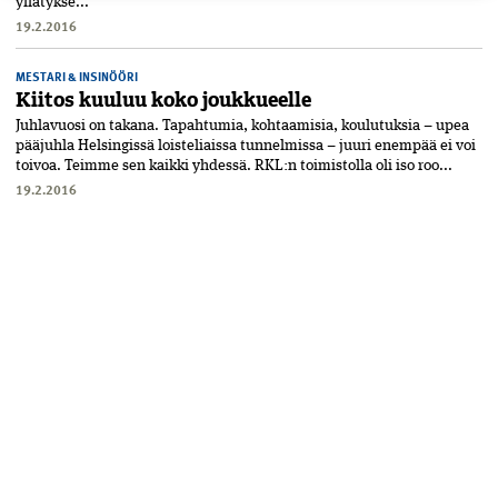
yllätykse...
19.2.2016
MESTARI & INSINÖÖRI
Kiitos kuuluu koko joukkueelle
Juhlavuosi on takana. Tapahtumia, kohtaamisia, koulutuksia – upea
pääjuhla Helsingissä loisteliaissa tunnelmissa – juuri enempää ei voi
toivoa. Teimme sen kaikki yhdessä. RKL:n toimistolla oli iso roo...
19.2.2016