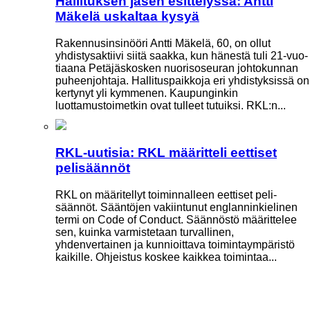
Hallituksen jäsen esittelyssä: Antti
Mäkelä uskaltaa kysyä
Rakennusinsinööri Antti Mäkelä, 60, on ollut
yhdistysaktiivi siitä saakka, kun hänestä tuli 21-vuo­
tiaana Petäjäskosken nuoriso­seuran johtokunnan
puheenjohtaja. Hallituspaikkoja eri yhdistyksissä on
kertynyt yli kymmenen. Kaupunginkin
luottamustoimetkin ovat tulleet tutuiksi. RKL:n...
RKL-uutisia: RKL määritteli eettiset
pelisäännöt
RKL on määritellyt toiminnalleen eettiset peli­
säännöt. Sääntöjen vakiintunut englanninkielinen
termi on Code of Conduct. Säännöstö määrittelee
sen, kuinka varmistetaan turvallinen,
yhdenvertainen ja kun­nioittava toimintaympäristö
kaikille. Ohjeistus koskee kaikkea toimintaa...