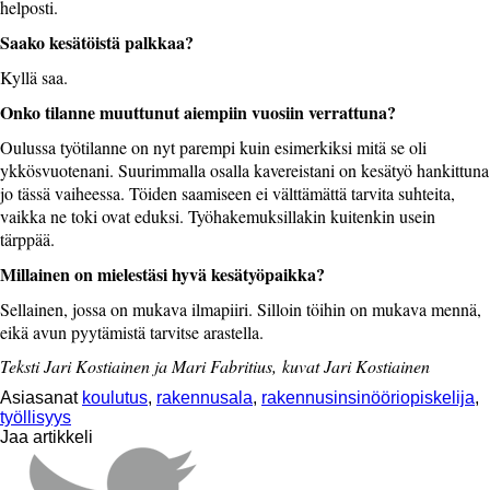
helposti.
Saako kesätöistä palkkaa?
Kyllä saa.
Onko tilanne muuttunut aiempiin vuosiin verrattuna?
Oulussa työtilanne on nyt parempi kuin esimerkiksi mitä se oli
ykkösvuotenani. Suurimmalla osalla kavereistani on kesätyö hankittuna
jo tässä vaiheessa. Töiden saamiseen ei välttämättä tarvita suhteita,
vaikka ne toki ovat eduksi. Työhakemuksillakin kuitenkin usein
tärppää.
Millainen on mielestäsi hyvä kesätyöpaikka?
Sellainen, jossa on mukava ilmapiiri. Silloin töihin on mukava mennä,
eikä avun pyytämistä tarvitse arastella.
Teksti Jari Kostiainen ja Mari Fabritius, kuvat Jari Kostiainen
Asiasanat
koulutus
,
rakennusala
,
rakennusinsinööriopiskelija
,
työllisyys
Jaa artikkeli