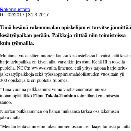
Rakennustaito
RT 02/2017
|
31.3.2017
Tänä kesänä rakennusalan opiskelijan ei tarvitse jännittää
kesätyöpaikan perään. Paikkoja riittää niin toimistoissa
kuin työmailla.
M
uutama vuosi sitten nuorten kanssa keskustellessa havaitsi, että kesän
harjoittelupaikka on kiven alla, varsinkin jos asuu Kehä III:n toisella
puolella. NCC:n www-sivuilta ilmenee, että yritys tarjoaa harjoittelu-
ja kesätyöpaikkoja sekä työssäoppimismahdollisuuden vuosittain yli
300 opiskelijalle eri puolella Suomea.
”Tänä vuonna palkkaamme viime vuotta enemmän nuoria”,
Elina Tokola-Tuohino
tuotantopäällikkö
toimitilarakentamisesta
sanoo.
Nuorten palkkaaminen on hänen mukaansa tärkeä osa tekemisen
jatkuvuutta.
”Meidän tehtävämme on tukea nuoren osaamisen laajentumista ja uutta