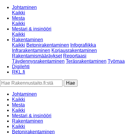
Johtaminen
Kaikki
Mesta
Kaikki
Mestari & insinööri
Kaikki
Rakentaminen
Kaikki
Betonirakentaminen
Infografiikka
Infrarakentaminen
Korjausrakentaminen
Rakentamismääräykset
Reportaasi
Täydennysrakentaminen
Teräsrakentaminen
Työmaa
Digilehti
RKL.fi
Johtaminen
Kaikki
Mesta
Kaikki
Mestari & insinööri
Rakentaminen
Kaikki
Betonirakentaminen