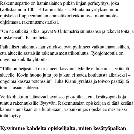
Rakennuspartio on haminalainen pitkän linjan perheyritys, joka
työllistää noin 100–140 ammattilaista. Muutama yrityksen nuori
opiskelee Lappeenrannan ammattikorkeakoulussa monimuoto-
ohjelmassa rakennusmestariksi.
”On ne sitkeitä jätkiä, ajavat 90 kilometriä suuntaansa ja tekevät töitä ja
opiskelevat”, Klami tietää.
Paikalliset rakennusalan yritykset ovat pyrkineet vaikuttamaan siihen,
että alueelle saataisiin rakennusmestarikoulutus. Työnjohtopula on
ongelma kaikilla yhtiöillä.
”Tällä on heijastus koko alueen kasvuun. Meille ei tule uusia yrittäjiä
alueelle. Kovin huono juttu jos ja kun ei saada koulutusta aikaiseksi –
ongelma kasvaa potenssiin”, Juha Klami jyrähtää ja toivoo päättäjiltä
toimia asian suhteen.
Verkkohakuun laittaessa havaitsee pika-pikaa, että kesätyöpaikkoja
tuntuu rakennuksille löytyvän. Rakennusalan opiskelijan ei tänä kesänä
kannata ainakaan olla huolissaan, varsinkin jos opiskelee mestariksi –
töitä löytyy.
Kysyimme kahdelta opiskelijalta, miten kesätyöpaikan