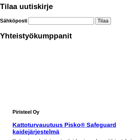
Tilaa uutiskirje
Sähköposti
Yhteistyökumppanit
Piristeel Oy
Kattoturvauutuus Pisko® Safeguard
kaidejärjestelmä