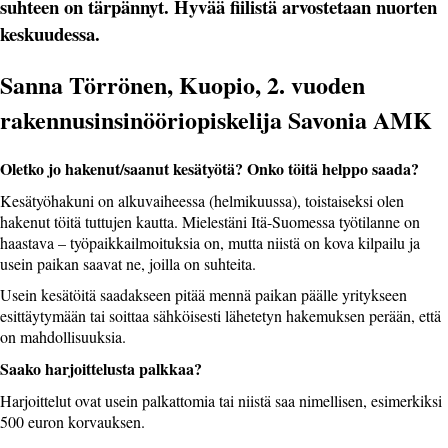
suhteen on tärpännyt. Hyvää fiilistä arvostetaan nuorten
keskuudessa.
Sanna Törrönen, Kuopio, 2. vuoden
rakennusinsinööriopiskelija Savonia AMK
Oletko jo hakenut/saanut kesätyötä? Onko töitä helppo saada?
Kesätyöhakuni on alkuvaiheessa (helmikuussa), toistaiseksi olen
hakenut töitä tuttujen kautta. Mielestäni Itä-Suomessa työtilanne on
haastava – työpaikkailmoituksia on, mutta niistä on kova kilpailu ja
usein paikan saavat ne, joilla on suhteita.
Usein kesätöitä saadakseen pitää mennä paikan päälle yritykseen
esittäytymään tai soittaa sähköisesti lähetetyn hakemuksen perään, että
on mahdollisuuksia.
Saako harjoittelusta palkkaa?
Harjoittelut ovat usein palkattomia tai niistä saa nimellisen, esimerkiksi
500 euron korvauksen.