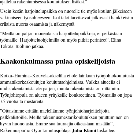
ajattelua rakentamisessa koulutuksen lisäksi.”
Usein kesän harjoittelupaikka on nuorelle tie myös koulun jälkeiseen
vakinaiseen työsuhteeseen. Isot talot tarvitsevat jatkuvasti hankkeisiin
erilaista nuorta osaamista ja näkemystä.
”Meillä on paljon monenlaisia harjoittelupaikkoja, ei pelkästään
työmaille. Harjoitteluohjelmilla on myös pitkät perinteet”, Elina
Tokola-Tuohino jatkaa.
Kaakonkulmassa pulaa opiskelijoista
Kotka–Hamina–Kouvola-akselilla ei ole lainkaan työnjohtokoulutusta
ammattikorkeakoulujen koulutusohjelmissa. Vaikka alueella ei
uudisrakentamista ole paljon, muuta rakentamista on riittämiin.
Työnjohtopula on alueen yrityksille konkreettinen. Työmailla on jopa
75-vuotiaita mestareita.
”Ottaisimme erittäin mielellämme työnjohtoharjoittelijoita
palkkalistoille. Meille rakennusmestarikoulutuksen puuttuminen on
hyvin huono asia. Emme saa tuuraajia oikeastaan mistään”,
Juha Klami
Rakennuspartio Oy:n toimitusjohtaja
tuskailee.