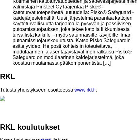
Kotimainen kattoturvatuotteiden ja sadevesijärjestelmien
valmistaja Piristeel Oy laajentaa Pisko®-
kattoturvatuoteperhettä uutuudella: Pisko® Safeguard -
kaidejärjestelmällä. Uusi järjestelmä parantaa kattojen
käyttöturvallisuutta tarjoamalla pysyvän ja passiivisen
putoamissuojauksen, joka tekee katolla liikkumisesta
turvallista kaikille – myös satunnaisille kävijöille ilman
putoamissuojauskoulutusta. Katso Pisko Safeguardin
esittelyvideo: Helposti kohteisiin toteutettava,
modulaarinen ja asentajaystävällinen ratkaisu Pisko®
Safeguard on modulaarinen kaidejärjestelmä, joka
koostuu muutamasta pääkomponentista. […]
RKL
Tutustu yhdistykseen osoitteessa
www.rkl.fi
.
RKL koulutukset