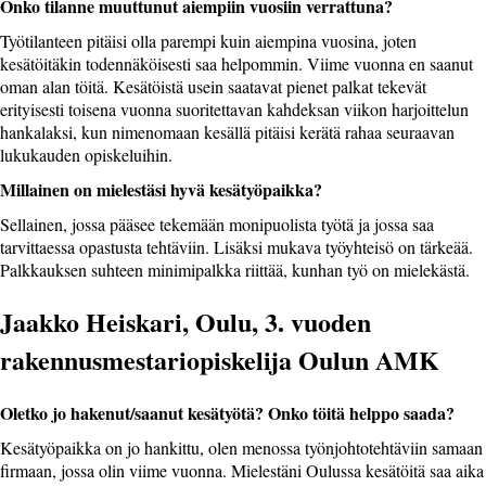
Onko tilanne muuttunut aiempiin vuosiin verrattuna?
Työtilanteen pitäisi olla parempi kuin aiempina vuosina, joten
kesätöitäkin todennäköisesti saa helpommin. Viime vuonna en saanut
oman alan töitä. Kesätöistä usein saatavat pienet palkat tekevät
erityisesti toisena vuonna suoritettavan kahdeksan viikon harjoittelun
hankalaksi, kun nimenomaan kesällä pitäisi kerätä rahaa seuraavan
lukukauden opiskeluihin.
Millainen on mielestäsi hyvä kesätyöpaikka?
Sellainen, jossa pääsee tekemään monipuolista työtä ja jossa saa
tarvittaessa opastusta tehtäviin. Lisäksi mukava työyhteisö on tärkeää.
Palkkauksen suhteen minimipalkka riittää, kunhan työ on mielekästä.
Jaakko Heiskari, Oulu, 3. vuoden
rakennusmestariopiskelija Oulun AMK
Oletko jo hakenut/saanut kesätyötä? Onko töitä helppo saada?
Kesätyöpaikka on jo hankittu, olen menossa työnjohtotehtäviin samaan
firmaan, jossa olin viime vuonna. Mielestäni Oulussa kesätöitä saa aika