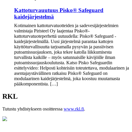
Kattoturvauutuus Pisko® Safeguard
kaidejärjestelmä
Kotimainen kattoturvatuotteiden ja sadevesijärjestelmien
valmistaja Piristeel Oy laajentaa Pisko®-
kattoturvatuoteperhettä uutuudella: Pisko® Safeguard -
kaidejärjestelmällä. Uusi järjestelmä parantaa kattojen
käyttöturvallisuutta tarjoamalla pysyvän ja passiivisen
putoamissuojauksen, joka tekee katolla liikkumisesta
turvallista kaikille – myös satunnaisille kävijöille ilman
putoamissuojauskoulutusta. Katso Pisko Safeguardin
esittelyvideo: Helposti kohteisiin toteutettava, modulaarinen ja
asentajaystävällinen ratkaisu Pisko® Safeguard on
modulaarinen kaidejärjestelmä, joka koostuu muutamasta
pääkomponentista. […]
RKL
Tutustu yhdistykseen osoitteessa
www.rkl.fi
.