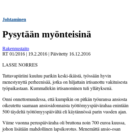
Johtaminen
Pysytään myönteisinä
Rakennustaito
RT 01/2016
|
19.2.2016
|
Päivitetty
16.12.2016
LASSE NORRES
T
uttavapiiriini kuuluu parikin keski-ikäistä, työssään hyvin
menestynyttä perheenisää, jotka on hiljattain irtisanottu vakituisesta
työpaikastaan. Kummallekin irtisanominen tuli yllätyksenä.
Onni onnettomuudessa, että kumpikin on pitkän työuransa ansiosta
oikeutettu saamaan ansiosidonnaista työttömyyspäivärahaa enintään
500 täydeltä työttömyyspäivältä eli käytännössä parin vuoden ajan.
Viime vuonna peruspäiväraha oli bruttona noin 700 euroa kuussa,
johon lisätään mahdollinen lapsikorotus. Menemättä ansio-osan