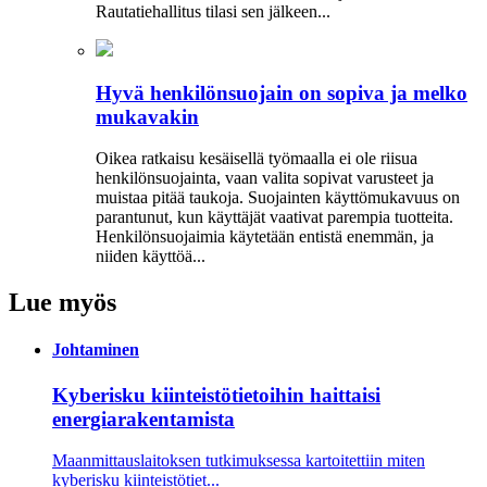
Rautatiehallitus tilasi sen jälkeen...
Hyvä henkilönsuojain on sopiva ja melko
mukavakin
Oikea ratkaisu kesäisellä työmaalla ei ole riisua
henkilönsuojainta, vaan valita sopivat varusteet ja
muistaa pitää taukoja. Suojainten käyttömukavuus on
parantunut, kun käyttäjät vaativat parempia tuotteita.
Henkilönsuojaimia käytetään entistä enemmän, ja
niiden käyttöä...
Lue myös
Johtaminen
Kyberisku kiinteistötietoihin haittaisi
energiarakentamista
Maanmittauslaitoksen tutkimuksessa kartoitettiin miten
kyberisku kiinteistö­tiet...