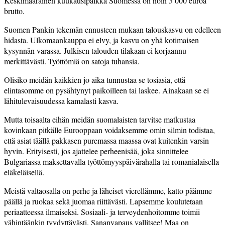
Keskimääräinen kuukausipalkka Suomessa on noin 3 000 euroa
brutto.
Suomen Pankin tekemän ennusteen mukaan talouskasvu on edelleen
hidasta. Ulkomaankauppa ei elvy, ja kasvu on yhä kotimaisen
kysynnän varassa. Julkisen talouden tilakaan ei korjaannu
merkittävästi. Työttömiä on satoja tuhansia.
Olisiko meidän kaikkien jo aika tunnustaa se tosiasia, että
elintasomme on pysähtynyt paikoilleen tai laskee. Ainakaan se ei
lähitulevaisuudessa kamalasti kasva.
Mutta toisaalta eihän meidän suomalaisten tarvitse matkustaa
kovinkaan pitkälle Eurooppaan voidaksemme omin silmin todistaa,
että asiat täällä pakkasen puremassa maassa ovat kuitenkin varsin
hyvin. Erityisesti, jos ajattelee perheenisää, joka sinnittelee
Bulgariassa maksettavalla työttömyyspäivärahalla tai romanialaisella
eläkeläisellä.
Meistä valtaosalla on perhe ja läheiset vierellämme, katto päämme
päällä ja ruokaa sekä juomaa riittävästi. Lapsemme koulutetaan
periaatteessa ilmaiseksi. Sosiaali- ja terveydenhoitomme toimii
vähintäänkin tyydyttävästi. Sananvapaus vallitsee! Maa on