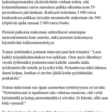
laskemisperusteiden yksityiskohtiin voidaan todeta, että
kolmentuhannen euron suuruinen palkka oikeuttaa noin 55-
prosenttiseen päivärahaan. Karkeasti laskettuna 3 000 euroa
kuukaudessa palkkaa työssään ansainneelle maksetaan siis 500
työpäivän ajalta runsaat 2 000 euroa brutto.
Pienistä palkoista maksetaan suhteellisesti suurempaa
ansiosidonnaista kuin suurista, mikä perustuu laskennassa
käytettävään leikkurimenettelyyn.
Toinen työttömäksi joutunut tuttavani pani heti toimeksi: ”Luen
kaikki työpaikkailmoitukset tosi tarkkaan. Olen myös lähettänyt
viestiä työttömäksi joutumisestani kaikille samalla alalla
työskenteleville tutuille ja kysellyt töitä. Periaatteessa mikä tahansa
duuni kelpaa, kunhan ei tarvitse jäädä kotiin pyörittämään
peukaloita.”
Toinen tuttavistani sen sijaan asennoituu työttömyyteen eri tavalla:
”Nettotuloissani ei tapahtunut niin valtaisaa muutosta, että vyötä
kiristämällä ja kuluja pienentämällä ei selviäisi. Ei kiirettä, sillä saan
töitä varmasti!”