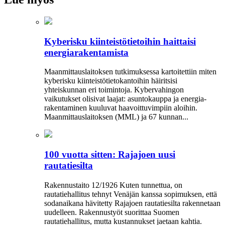
Kyberisku kiinteistötietoihin haittaisi
energiarakentamista
Maanmittauslaitoksen tutkimuksessa kartoitettiin miten
kyberisku kiinteistö­tietokantoihin häiritsisi
yhteiskunnan eri toimintoja. Kyber­vahingon
vaikutukset olisivat laajat: asuntokauppa ja energia­
rakentaminen kuuluvat haavoittuvimpiin aloihin.
Maanmittauslaitoksen (MML) ja 67 kunnan...
100 vuotta sitten: Rajajoen uusi
rautatiesilta
Rakennustaito 12/1926 Kuten tunnettua, on
rautatiehallitus tehnyt Venäjän kanssa sopimuksen, että
sodanaikana hävitetty Rajajoen rautatiesilta rakennetaan
uudelleen. Rakennustyöt suorittaa Suomen
rautatiehallitus, mutta kustannukset jaetaan kahtia.