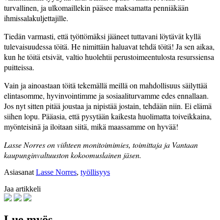
turvallinen, ja ulkomaillekin pääsee maksamatta penniäkään
ihmissalakuljettajille.
Tiedän varmasti, että työttömäksi jääneet tuttavani löytävät kyllä
tulevaisuudessa töitä. He nimittäin haluavat tehdä töitä! Ja sen aikaa,
kun he töitä etsivät, valtio huolehtii perustoimeentulosta resurssiensa
puitteissa.
Vain ja ainoastaan töitä tekemällä meillä on mahdollisuus säilyttää
elintasomme, hyvinvointimme ja sosiaaliturvamme edes ennallaan.
Jos nyt sitten pitää joustaa ja nipistää jostain, tehdään niin. Ei elämä
siihen lopu. Pääasia, että pysytään kaikesta huolimatta toiveikkaina,
myönteisinä ja iloitaan siitä, mikä maassamme on hyvää!
L
asse Norres on viihteen monitoimimies,
toimittaja ja Vantaan
kaupunginvaltuuston kokoomuslainen jäsen.
Asiasanat
Lasse Norres
,
työllisyys
Jaa artikkeli
Lue myös