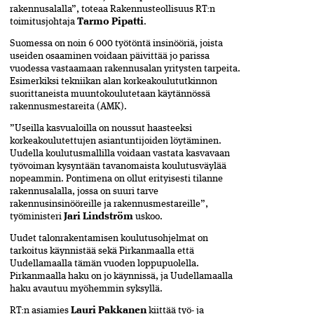
rakennusalalla”, toteaa Rakennusteollisuus RT:n
toimitusjohtaja
Tarmo Pipatti
.
Suomessa on noin 6 000 työtöntä insinööriä, joista
useiden osaaminen voidaan päivittää jo parissa
vuodessa vastaamaan rakennusalan yritysten tarpeita.
Esimerkiksi tekniikan alan korkeakoulututkinnon
suorittaneista muuntokoulutetaan käytännössä
rakennusmestareita (AMK).
”Useilla kasvualoilla on noussut haasteeksi
korkeakoulutettujen asiantuntijoiden löytäminen.
Uudella koulutusmallilla voidaan vastata kasvavaan
työvoiman kysyntään tavanomaista koulutusväylää
nopeammin. Pontimena on ollut erityisesti tilanne
rakennusalalla, jossa on suuri tarve
rakennusinsinööreille ja rakennusmestareille”,
työministeri
Jari Lindström
uskoo.
Uudet talonrakentamisen koulutusohjelmat on
tarkoitus käynnistää sekä Pirkanmaalla että
Uudellamaalla tämän vuoden loppupuolella.
Pirkanmaalla haku on jo käynnissä, ja Uudellamaalla
haku avautuu myöhemmin syksyllä.
RT:n asiamies
Lauri Pakkanen
kiittää työ- ja