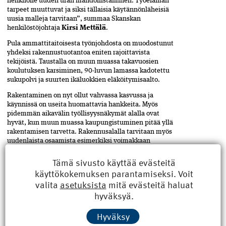
henkilölle uuden uran mahdollistaminen. Työelämän
tarpeet muuttuvat ja siksi tällaisia käytännönläheisiä
uusia malleja tarvitaan”, summaa Skanskan
henkilöstöjohtaja
Kirsi Mettälä
.
Pula ammattitaitoisesta työnjohdosta on muodostunut
yhdeksi rakennustuotantoa eniten rajoittavista
tekijöistä. Taustalla on muun muassa takavuosien
koulutuksen karsiminen, 90-luvun lamassa kadotettu
sukupolvi ja suurten ikäluokkien eläköitymisaalto.
Rakentaminen on nyt ollut vahvassa kasvussa ja
käynnissä on useita huomattavia hankkeita. Myös
pidemmän aikavälin työllisyysnäkymät alalla ovat
hyvät, kun muun muassa kaupungistuminen pitää yllä
rakentamisen tarvetta. Rakennusalalla tarvitaan myös
uudenlaista osaamista esimerkiksi voimakkaan
digitalisoitumisen ja toimintatapojen muutosten
Tämä sivusto käyttää evästeitä
myötä, mihin muuntokoulutettavien aiempi osaaminen
toimii osaltaan hyvänä pohjana.
käyttökokemuksen parantamiseksi. Voit
valita
asetuksista
mitä evästeitä haluat
hyväksyä.
Lue lisää rakennusmestarien monimuotokoulutuksesta.
Hyväksy
Teksti Hannu Kauranen ja Harri Miettinen, kuvat
Hannu Kauranen ja Jari Kostiainen