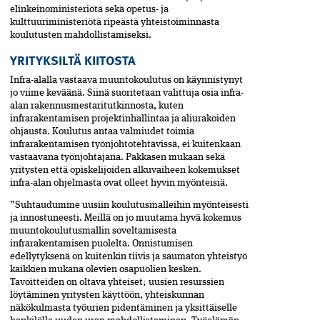
elinkeinoministeriötä sekä opetus- ja
kulttuuriministeriötä ripeästä yhteistoiminnasta
koulutusten mahdollistamiseksi.
YRITYKSILTÄ KIITOSTA
Infra-alalla vastaava muuntokoulutus on käynnistynyt
jo viime keväänä. Siinä suoritetaan valittuja osia infra-
alan rakennusmestaritutkinnosta, kuten
infrarakentamisen projektinhallintaa ja aliurakoiden
ohjausta. Koulutus antaa valmiudet toimia
infrarakentamisen työnjohtotehtävissä, ei kuitenkaan
vastaavana työnjohtajana. Pakkasen mukaan sekä
yritysten että opiskelijoiden alkuvaiheen kokemukset
infra-alan ohjelmasta ovat olleet hyvin myönteisiä.
”Suhtaudumme uusiin koulutusmalleihin myönteisesti
ja innostuneesti. Meillä on jo muutama hyvä kokemus
muuntokoulutusmallin soveltamisesta
infrarakentamisen puolelta. Onnistumisen
edellytyksenä on kuitenkin tiivis ja saumaton yhteistyö
kaikkien mukana olevien osapuolien kesken.
Tavoitteiden on oltava yhteiset; uusien resurssien
löytäminen yritysten käyttöön, yhteiskunnan
näkökulmasta työurien pidentäminen ja yksittäiselle