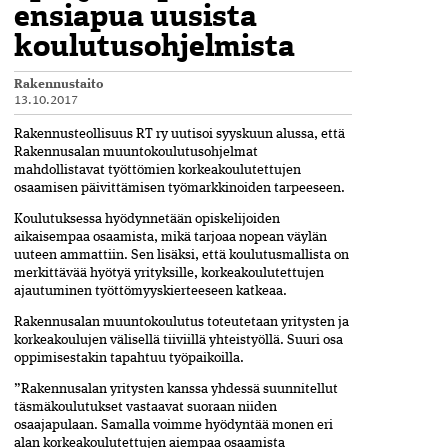
ensiapua uusista
koulutusohjelmista
Rakennustaito
13.10.2017
Rakennusteollisuus RT ry uutisoi syyskuun alussa, että
Rakennusalan muuntokoulutusohjelmat
mahdollistavat työttömien korkeakoulutettujen
osaamisen päivittämisen työmarkkinoiden tarpeeseen.
Koulutuksessa hyödynnetään opiskelijoiden
aikaisempaa osaamista, mikä tarjoaa nopean väylän
uuteen ammattiin. Sen lisäksi, että koulutusmallista on
merkittävää hyötyä yrityksille, korkeakoulutettujen
ajautuminen työttömyyskierteeseen katkeaa.
Rakennusalan muuntokoulutus toteutetaan yritysten ja
korkeakoulujen välisellä tiiviillä yhteistyöllä. Suuri osa
oppimisestakin tapahtuu työpaikoilla.
”Rakennusalan yritysten kanssa yhdessä suunnitellut
täsmäkoulutukset vastaavat suoraan niiden
osaajapulaan. Samalla voimme hyödyntää monen eri
alan korkeakoulutettujen aiempaa osaamista