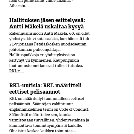
rooli on puhuttanut viime ­aikoina. ­
Aiheesta...
Hallituksen jäsen esittelyssä:
Antti Mäkelä uskaltaa kysyä
Rakennusinsinööri Antti Mäkelä, 60, on ollut
yhdistysaktiivi siitä saakka, kun hänestä tuli
21-vuo­tiaana Petäjäskosken nuoriso­seuran
johtokunnan puheenjohtaja.
Hallituspaikkoja eri yhdistyksissä on
kertynyt yli kymmenen. Kaupunginkin
luottamustoimetkin ovat tulleet tutuiksi.
RKL:n...
RKL-uutisia: RKL määritteli
eettiset pelisäännöt
RKL on määritellyt toiminnalleen eettiset
peli­säännöt. Sääntöjen vakiintunut
englanninkielinen termi on Code of Conduct.
Säännöstö määrittelee sen, kuinka
varmistetaan turvallinen, yhdenvertainen ja
kun­nioittava toimintaympäristö kaikille.
Ohjeistus koskee kaikkea toimintaa...