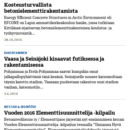
Kosteusturvallista
betonielementtirakentamista
Energy Efficient Concrete Structures in Arctic Environment eli
EFCONE on Lapin ammattikorkeakoulun hanke, jossa tutkitaan
Kittilässä sijaitsevan betonielementtirakenteisen koulutus- ja
työhyvinvointik...
28.10.2016
RAKENTAMINEN
Vaasa ja Seinäjoki kisaavat futiksessa ja
rakentamisessa
Pohjanmaa ja Etelä-Pohjanmaa saavat kumpikin omat
jalkapallopyhättönsä tänä kesänä. Seinäjoelle nousee katsomoltaan
täysin katettu stadion. Vaasaan puolestaan rakentuu uusi stadion
vanhan, katsomotilo...
3.6.2016
MESTARI & INSINÖÖRI
Vuoden 2016 Elementtisuunnittelija -kilpailu
Betoniteollisuus ry / Elementtijaos järjestää nyt ensimmäisen kerran
Vuoden Elementtisuunnittelija -kilpailun teemalla ”Ilmianna Hyvä