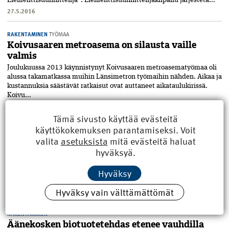
Elementtisuunnittelija”. Elementtisuunnittelijakilpailu järjestetä...
27.5.2016
RAKENTAMINEN
TYÖMAA
Koivusaaren metroasema on silausta vaille
valmis
Joulukuussa 2013 käynnistynyt Koivusaaren metroasematyömaa oli
alussa takamatkassa muihin Länsimetron työmaihin nähden. Aikaa ja
kustannuksia säästävät ratkaisut ovat auttaneet aikataulukirissä.
Koivu...
19.2.2016
Tämä sivusto käyttää evästeitä
käyttökokemuksen parantamiseksi. Voit
MESTA
valita
asetuksista
mitä evästeitä haluat
YBT aloittaa elementtituotannon Haaparannalla
hyväksyä.
YBT Oy:n ruotsalainen tytäryhtiö YBT Sverige AB on ostanut
Haaparannan teollisuusalueelta lähes kahden tuhannen neliön
Hyväksy
betonielementtien valmistukseen rakennetut tuotantotilat. Uusi
tehdas työllistää...
Hyväksy vain välttämättömät
19.2.2016
RAKENTAMINEN
Äänekosken biotuotetehdas etenee vauhdilla