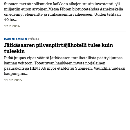
Suomen metsäteollisuuden kaikkien aikojen suurin investointi, yli
miljardin euron arvoinen Metsä Fibren biotuotetehdas Äänekoskella
on edennyt elementti- ja runkoasennusvaiheeseen. Uuden tehtaan
40 he...
12.2.2016
RAKENTAMINEN
TYÖMAA
Jätkäsaaren pilvenpiirtäjähotelli tulee kuin
tuleekin
Pitkä juupas-eipäs vääntö Jätkäsaaren tornihotellista päättyi juupas-
kannan voittoon. Toteutuvan hankkeen myötä norjalainen
pääurakoitsija HENT Ab myös etabloitui Suomeen. Vauhdilla uudeksi
kaupungino...
11.12.2015