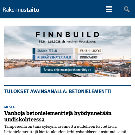
TULOKSET AVAINSANALLA: BETONIELEMENTTI
MESTA
Vanhoja betonielementtejä hyödynnetään
uudiskohteessa
Tampereella on tänä syksynä asennettu uudelleen käytettäviä
betonielementtejä kiertotalouden kehityshankkeen ensimmäisessä