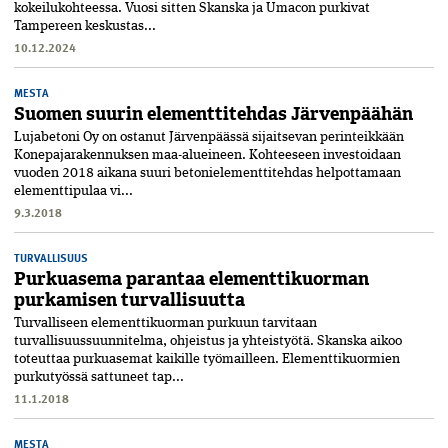
kokeilukohteessa. Vuosi sitten Skanska ja Umacon purkivat
Tampereen keskustas...
10.12.2024
MESTA
Suomen suurin elementtitehdas Järvenpäähän
Lujabetoni Oy on ostanut Järvenpäässä sijaitsevan perinteikkään
Konepajarakennuksen maa-alueineen. Kohteeseen investoidaan
vuoden 2018 aikana suuri betonielementtitehdas helpottamaan
elementtipulaa vi...
9.3.2018
TURVALLISUUS
Purkuasema parantaa elementtikuorman
purkamisen turvallisuutta
Turvalliseen elementtikuorman purkuun tarvitaan
turvallisuussuunnitelma, ohjeistus ja yhteistyötä. Skanska aikoo
toteuttaa purkuasemat kaikille työmailleen. Elementtikuormien
purkutyössä sattuneet tap...
11.1.2018
MESTA