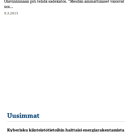
Olavinlinnaan piti tehdä sadekatos. ”Meidän ammattilaiset valoivat
noi...
9.3.2015
Uusimmat
Kyberisku kiinteistötietoihin haittaisi energiarakentamista