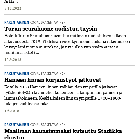
Arkki...
5.12.2022
RAKENTAMINEN
KORJAUSRAKENTAMINEN
Turun seurahuone uudistuu täysin
Hotelli Turun Seurahuone avautuu mittavan uudistuksen jälkeen
alkuvuodesta 2019. Yhdeksän vuosikymmenen aikana rakennus on
käynyt läpi monia muutoksia, ja nyt julkisivun osalta otetaan
muutama askel t...
14.9.2018
RAKENTAMINEN
KORJAUSRAKENTAMINEN
Hämeen linnan korjaustyöt jatkuvat
Kesällä 2018 Hämeen linnan vallihaudan ympärillä jatkavat
työskentelyään kivimiehet koneineen ja lampuri lampaineen ja
lammaskoirineen. Keskiaikaisen linnan ympärille 1700–1800-
lukujen vaihteessa rake...
1.6.2018
RAKENTAMINEN
KORJAUSRAKENTAMINEN
Maailman kauneimmaksi kutsuttu Stadikka
ehostuu