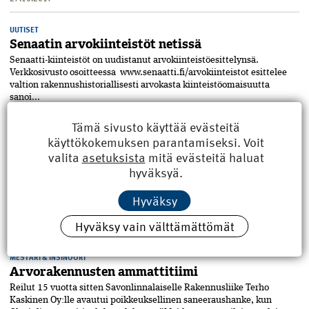
UUTISET
Senaatin arvokiinteistöt netissä
Senaatti-kiinteistöt on uudistanut arvokiinteistöesittelynsä.
Verkkosivusto osoitteessa www.senaatti.fi/arvokiinteistot esittelee
valtion rakennushistoriallisesti arvokasta kiinteistöomaisuutta
sanoi...
29.1.2016
Tämä sivusto käyttää evästeitä
käyttökokemuksen parantamiseksi. Voit
MESTA
valita
asetuksista
mitä evästeitä haluat
Arvorakennusta korjataan ylpeydellä
hyväksyä.
Kansalliskirjaston rakennushistoriallisesti arvokkaan
kirjastorakennuksen peruskorjaus Helsingin Unioninkadulla on
Hyväksy
edennyt harjannostajaisvaiheeseen. Kesällä 2013 alkanut
peruskorjaus on Rakennuslehde...
Hyväksy vain välttämättömät
10.4.2015
MESTARI & INSINÖÖRI
Arvorakennusten ammattitiimi
Reilut 15 vuotta sitten Savonlinnalaiselle Rakennusliike Terho
Kaskinen Oy:lle avautui poikkeuksellinen saneeraushanke, kun