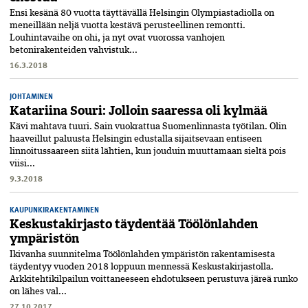
Ensi kesänä 80 vuotta täyttävällä Helsingin Olympiastadiolla on
meneillään neljä vuotta kestävä perusteellinen remontti.
Louhintavaihe on ohi, ja nyt ovat vuorossa vanhojen
betonirakenteiden vahvistuk...
16.3.2018
JOHTAMINEN
Katariina Souri: Jolloin saaressa oli kylmää
Kävi mahtava tuuri. Sain vuokrattua Suomenlinnasta työtilan. Olin
haaveillut paluusta Helsingin edustalla sijaitsevaan entiseen
linnoitussaareen siitä lähtien, kun jouduin muuttamaan sieltä pois
viisi...
9.3.2018
KAUPUNKIRAKENTAMINEN
Keskustakirjasto täydentää Töölönlahden
ympäristön
Ikivanha suunnitelma Töölönlahden ympäristön rakentamisesta
täydentyy vuoden 2018 loppuun mennessä Keskustakirjastolla.
Arkkitehtikilpailun voittaneeseen ehdotukseen perustuva järeä runko
on lähes val...
27.10.2017