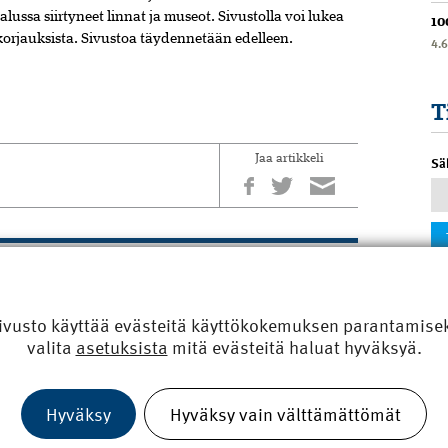
ussa siirtyneet linnat ja museot. Sivustolla voi lukea
10
 korjauksista. Sivustoa täydennetään edelleen.
4.
T
Jaa artikkeli
Sä
omalaista on ilman väestönsuojapaikkaa
ivusto käyttää evästeitä käyttökokemuksen parantamiseks
ti paljon väestönsuojia, mutta asiantuntijoiden mukaan
valita
asetuksista
mitä evästeitä haluat hyväksyä.
rässä paikassa. Suojien kunnossapito on myös vaihtelevaa ja
n annettu viime vuosina paljon helpotuksia. Suomea
n mallimaana. Tilastojen...
Hyväksy
Hyväksy vain välttämättömät
mpi vuosi rakentamisessa