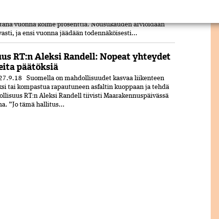
on tänä vuonna ollut odotettua parempi.
on nostanut ennustettaan hieman keväästä ja ennakoi
tänä vuonna kolme prosenttia. Nousukauden arvioidaan
asti, ja ensi vuonna jäädään todennäköisesti...
us RT:n Aleksi Randell: Nopeat yhteydet
eita päätöksiä
27.9.18 Suomella on mahdollisuudet kasvaa liikenteen
si tai kompastua rapautuneen asfaltin kuoppaan ja tehdä
lisuus RT:n Aleksi Randell tiivisti Maarakennuspäivässä
na. ”Jo tämä hallitus...