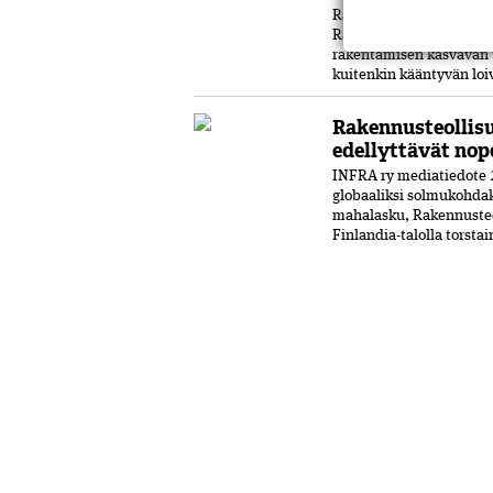
Rakentamisen suhdanne 
Rakennusteollisuus RT 
rakentamisen kasvavan 
kuitenkin kääntyvän loiv
Rakennusteollisu
edellyttävät nop
INFRA ry mediatiedote 
globaaliksi solmukohdak
mahalasku, Rakennusteol
Finlandia-talolla torstai