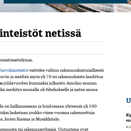
inteistöt netissä
teistöesittelynsä.
/arvokiinteistot
esittelee valtion rakennushistoriallisesti
uvin ja sisältää myös yli 70 eri rakennuksista laadittua
en
juhlavuoden kunniaksi julkaistu Ainolan saunan
kä merkitys saunalla oli Sibeliukselle ja miten sauna
U
illa on hallinnassaan ja hoidossaan yhteensä yli 500
stöiksi lasketaan joukko viime vuosina rakennettuja
Ky
a, kuten Kiasma ja Musiikkitalo.
en
8.
rakennusta tai rakennusryhmää. Uutuutena ovat