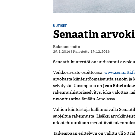
UUTISET
Senaatin arvoki
Rakennustaito
29.1.2016
|
Päivitetty
19.12.2016
Senaatti-kiinteistöt on uudistanut arvokiin
Verkkosivusto osoitteessa
www.senaatti.fi
arvokasta kiinteistöomaisuutta sanoin ja k
selvitystä. Uusimpana on
Jean Sibeliuks
rakennushistoriaselvitys, joka valottaa, mi
nivoutui arkielämään Ainolassa.
Valtion kiinteistöjä hallinnoivalla Senaat
suojeltua rakennusta. Lisäksi arvokiintei
arkkitehtuuriltaan merkittäviä rakennuksi
Tarkempaan esittelyyn on valittu yli 50 