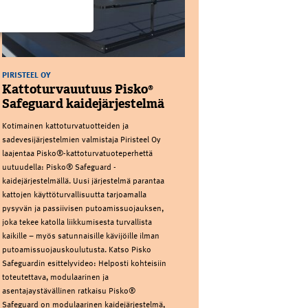
PIRISTEEL OY
Kattoturvauutuus Pisko®
Safeguard kaidejärjestelmä
Kotimainen kattoturvatuotteiden ja
sadevesijärjestelmien valmistaja Piristeel Oy
laajentaa Pisko®-kattoturvatuoteperhettä
uutuudella: Pisko® Safeguard -
kaidejärjestelmällä. Uusi järjestelmä parantaa
kattojen käyttöturvallisuutta tarjoamalla
pysyvän ja passiivisen putoamissuojauksen,
joka tekee katolla liikkumisesta turvallista
kaikille – myös satunnaisille kävijöille ilman
putoamissuojauskoulutusta. Katso Pisko
Safeguardin esittelyvideo: Helposti kohteisiin
toteutettava, modulaarinen ja
asentajaystävällinen ratkaisu Pisko®
Safeguard on modulaarinen kaidejärjestelmä,