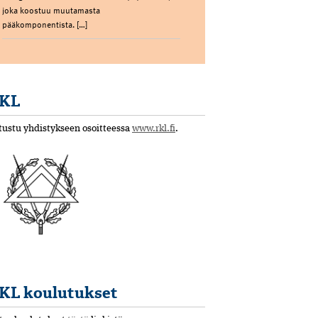
joka koostuu muutamasta
pääkomponentista. […]
KL
tustu yhdistykseen osoitteessa
www.rkl.fi
.
KL koulutukset