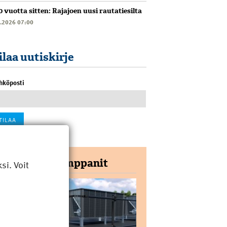
0 vuotta sitten: Rajajoen uusi rautatiesilta
6.2026 07:00
ilaa uutiskirje
hköposti
Yhteistyökumppanit
i. Voit