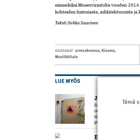
esimerkiksi Museovirastolta vuoden 2014 al
kohteiden historiasta, arkkitehtuurista ja
Teksti Sirkka Saarinen
arvorakennus
,
Kiasma
,
ASIASANAT
Musiikkitalo
LUE MYÖS
Jopa miljoona su
Tämä s
Suomessa on määrällises
osa niistä sijaitsee vää
niiden rakentamiseen o
pidetään väestönsuojelu
Ennakoitua pare