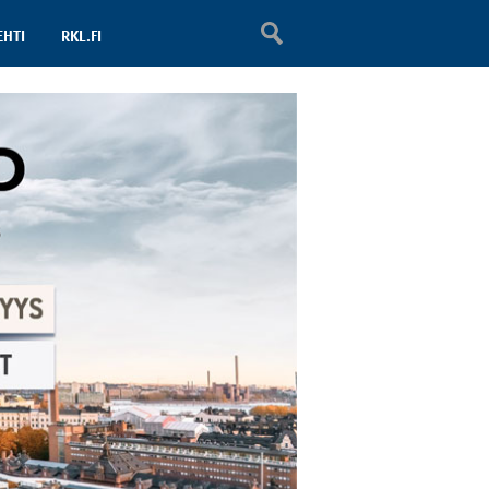
EHTI
RKL.FI