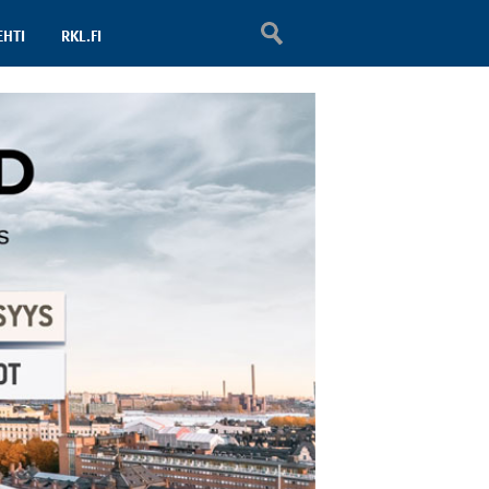
EHTI
RKL.FI