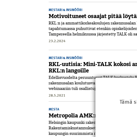
MESTARI & INSINÖÖRI
Motivoituneet osaajat pitää löy
RKL:n ja ammattikorkeakoulujen rakennusalan 
tapahtumassa puhuttivat etenkin opiskelijoiden
Tampereella helmikuussa järjestetty TALK oli sa
23.2.2024
MESTARI & INSINÖÖRI
RKL-uutisia: Mini-TALK kokosi a
RKL:n langoille
Edellisvuodelta peruuntunut TALK-keskustelu 
rakennusalan koulutusvastaavien kanssa muuttui
webinaariin tuli osallistujia 12 ammattikorkeak.
28.5.2021
Tämä s
MESTA
Metropolia AMK:n Myllypuron ka
Helsingin kaupunki rakentaa kampuksen Metro
Rakentamiskustannukset ovat noin 165 miljoona
kaupungin suurimmista meneillään olevist...