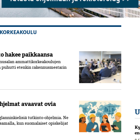
IKORKEAKOULU
o hakee paikkaansa
nnusalan ammattikorkeakoulujen
jia puhutti etenkin rakennusmestarin
hjelmat avaavat ovia
U
nnin­kielisiä tutkinto­-ohjelmia. Ne
samalla, kun suomalaiset opiskelijat
Ky
en
8.