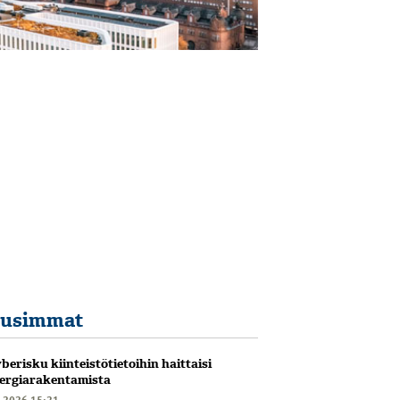
usimmat
berisku kiinteistötietoihin haittaisi
ergiarakentamista
6.2026 15:21