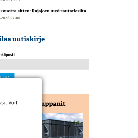
0 vuotta sitten: Rajajoen uusi rautatiesilta
6.2026 07:00
ilaa uutiskirje
hköposti
i. Voit
Yhteistyökumppanit