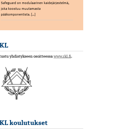
Safeguard on modulaarinen kaidejärjestelmä,
joka koostuu muutamasta
pääkomponentista. […]
KL
tustu yhdistykseen osoitteessa
www.rkl.fi
.
KL koulutukset