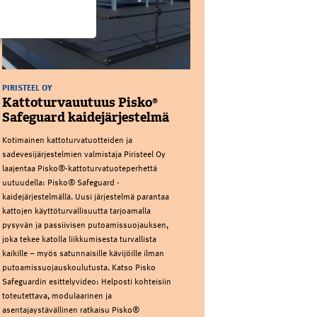
PIRISTEEL OY
Kattoturvauutuus Pisko®
Safeguard kaidejärjestelmä
Kotimainen kattoturvatuotteiden ja
sadevesijärjestelmien valmistaja Piristeel Oy
laajentaa Pisko®-kattoturvatuoteperhettä
uutuudella: Pisko® Safeguard -
kaidejärjestelmällä. Uusi järjestelmä parantaa
kattojen käyttöturvallisuutta tarjoamalla
pysyvän ja passiivisen putoamissuojauksen,
joka tekee katolla liikkumisesta turvallista
kaikille – myös satunnaisille kävijöille ilman
putoamissuojauskoulutusta. Katso Pisko
Safeguardin esittelyvideo: Helposti kohteisiin
toteutettava, modulaarinen ja
asentajaystävällinen ratkaisu Pisko®