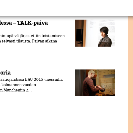
dessä – TALK-päivä
ntapäivä järjestettiin toistamiseen
 selvästi tilausta. Päivän aikana
oria
vaatiojahdissa BAU 2015 -messuilla
n kolmannen vuoden
an Müncheniin 2...