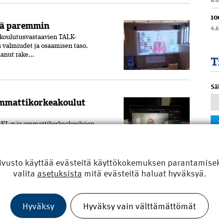
10
tää paremmin
4.
koulutusvastaavien TALK-
 valmiudet ja osaamisen taso.
anut rake...
T
Sä
mmatti­korkeakoulut
RKL:n ja ammattikorkeakoulujen
 virtuaaliseksi. Maalis­kuiseen
..
ivusto käyttää evästeitä käyttökokemuksen parantamiseks
valita
asetuksista
mitä evästeitä haluat hyväksyä.
mpus rakenteilla
polia Ammattikorkeakoulun käyttöön.
Hyväksy
Hyväksy vain välttämättömät
a euroa. Kyseessä on yksi Helsingin