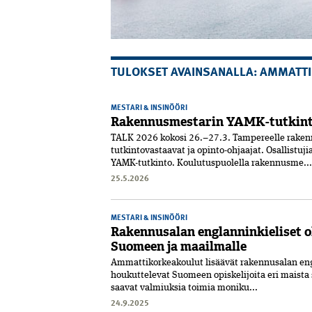
TULOKSET AVAINSANALLA: AMMATT
MESTARI & INSINÖÖRI
Rakennusmestarin YAMK-tutkint
TALK 2026 kokosi 26.–27.3. Tampereelle rake
tutkintovastaavat ja opinto-ohjaajat. Osallistu
YAMK-tutkinto. Koulutuspuolella rakennusme...
25.5.2026
MESTARI & INSINÖÖRI
Rakennusalan englanninkieliset o
Suomeen ja maailmalle
Ammattikorkeakoulut lisäävät rakennusalan engla
houkuttelevat Suomeen opiskelijoita eri maista 
saavat valmiuksia toimia moni­ku...
24.9.2025