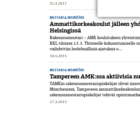
31.3.2017
MESTARI & INSINÖÖRI
Ammattikorkeakoulut jälleen yh
Helsingissä
Rakennusmestari – AMK koulutuksen yhteistoimi
RKL-tiloissa 13.3. Yhteiselle kokoontumiselle on
vaihdettiin hedelmällisiä ajatuksia o...
10.4.2015
MESTARI & INSINÖÖRI
Tampereen AMK:ssa aktiivisia nu
TAMKin rakennusmestariopiskelijat olivat inno
Münchenissä. Tampereen ammattikorkeakoulu
rakennusmestariopiskelijat tekivät opintomatk
17.3.2015