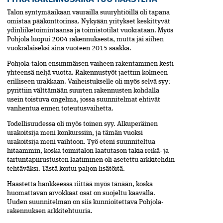
Talon syntymäaikaan vaurailla suuryhtiöillä oli tapana
omistaa pääkonttorinsa. Nykyään yritykset keskittyvät
ydinliiketoimintaansa ja toimistotilat vuokrataan. Myös
Pohjola luopui 2004 rakennuksesta, mutta jäi siihen
vuokralaiseksi aina vuoteen 2015 saakka.
Pohjola-talon ensimmäisen vaiheen rakentaminen kesti
yhteensä neljä vuotta. Rakennustyöt jaettiin kolmeen
erilliseen urakkaan. Vaiheistukselle oli myös selvä syy:
pyrittiin välttämään suurten rakennusten kohdalla
usein toistuva ongelma, jossa suunnitelmat ehtivät
vanhentua ennen toteutusvaihetta.
Todellisuudessa oli myös toinen syy. Alkuperäinen
urakoitsija meni konkurssiin, ja tämän vuoksi
urakoitsija meni vaihtoon. Työ eteni suunniteltua
hitaammin, koska toimitalon laatutason takia reikä- ja
tartuntapiirustusten laatiminen oli asetettu arkkitehdin
tehtäväksi. Tästä koitui paljon lisätöitä.
Haastetta hankkeessa riittää myös tänään, koska
huomattavan arvokkaat osat on suojeltu kaavalla.
Uuden suunnitelman on siis kunnioitettava Pohjola-
rakennuksen arkkitehtuuria.