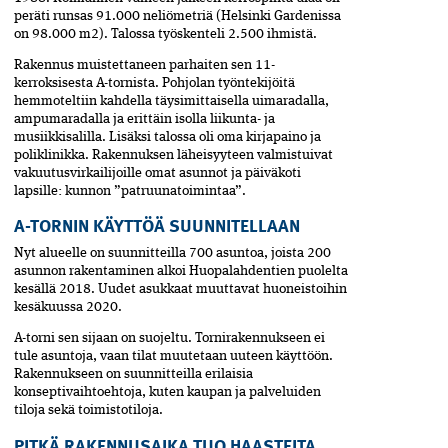
peräti runsas 91.000 neliömetriä (Helsinki Gardenissa
on 98.000 m2). Talossa työskenteli 2.500 ihmistä.
Rakennus muistettaneen parhaiten sen 11-
kerroksisesta A-tornista. Pohjolan työntekijöitä
hemmoteltiin kahdella täysimittaisella uimaradalla,
ampumaradalla ja erittäin isolla liikunta- ja
musiikkisalilla. Lisäksi talossa oli oma kirjapaino ja
poliklinikka. Rakennuksen lähei­syyteen valmistuivat
vakuutus­virkailijoille omat asunnot ja päiväkoti
lapsille: kunnon ”patruunatoimintaa”.
A-TORNIN KÄYTTÖÄ SUUNNITELLAAN
Nyt alueelle on suunnitteilla 700 asuntoa, joista 200
asunnon rakentaminen alkoi Huopalahdentien puolelta
kesällä 2018. Uudet asukkaat muuttavat huoneistoihin
kesäkuussa 2020.
A-torni sen sijaan on suojeltu. Tornirakennukseen ei
tule asuntoja, vaan tilat muutetaan uuteen käyttöön.
Rakennukseen on suunnitteilla erilaisia
konseptivaihtoehtoja, kuten kaupan ja palveluiden
tiloja sekä toimistotiloja.
PITKÄ RAKENNUSAIKA TUO HAASTEITA