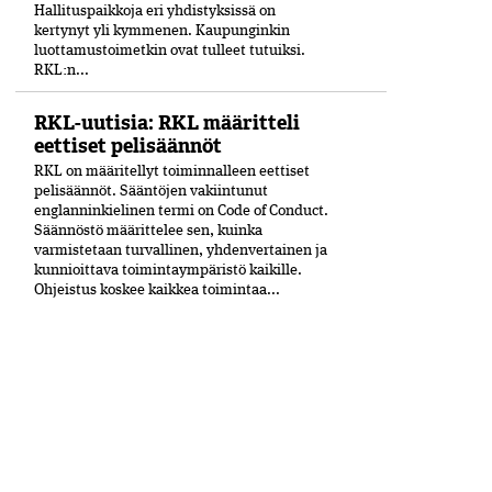
Hallituspaikkoja eri yhdistyksissä on
kertynyt yli kymmenen. Kaupunginkin
luottamustoimetkin ovat tulleet tutuiksi.
RKL:n...
RKL-uutisia: RKL määritteli
eettiset pelisäännöt
RKL on määritellyt toiminnalleen eettiset
peli­säännöt. Sääntöjen vakiintunut
englanninkielinen termi on Code of Conduct.
Säännöstö määrittelee sen, kuinka
varmistetaan turvallinen, yhdenvertainen ja
kun­nioittava toimintaympäristö kaikille.
Ohjeistus koskee kaikkea toimintaa...