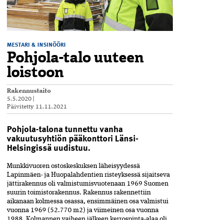
MESTARI & INSINÖÖRI
Pohjola-talo uuteen
loistoon
Rakennustaito
5.5.2020
|
Päivitetty
11.11.2021
Pohjola-talona tunnettu vanha
vakuutusyhtiön pääkonttori Länsi-
Helsingissä uudistuu.
Munkkivuoren ostoskeskuksen läheisyydessä
Lapinmäen- ja Huopalahdentien risteyksessä sijaitseva
jättirakennus oli valmistumisvuotenaan 1969 Suomen
suurin toimistorakennus. Rakennus rakennettiin
aikanaan kolmessa osassa, ensimmäinen osa valmistui
vuonna 1969 (52.770 m2) ja viimeinen osa vuonna
1988. Kolmannen vaiheen jälkeen kerrospinta-alaa oli