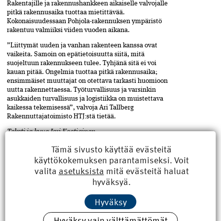
Rakentajille ja rakennushankkeen aikaiselle valvojalle
pitkä rakennusaika tuottaa mietittävää.
Kokonaisuudessaan Pohjola-rakennuksen ympäristö
rakentuu valmiiksi viiden vuoden aikana.
”Liittymät uuden ja vanhan rakenteen kanssa ovat
vaikeita. Samoin on epätietoisuutta siitä, mitä
suojeltuun rakennukseen tulee. Tyhjänä sitä ei voi
kauan pitää. Ongelmia tuottaa pitkä rakennusaika;
ensimmäiset muuttajat on otettava tarkasti huomioon
uutta rakennettaessa. Työturvallisuus ja varsinkin
asukkaiden turvallisuus ja logistiikka on muistettava
kaikessa tekemisessä”, valvoja Ari Tallberg
Rakennuttajatoimisto HTJ:stä tietää.
Teksti ja kuva Jari Kostiainen
Tämä sivusto käyttää evästeitä
käyttökokemuksen parantamiseksi. Voit
valita
asetuksista
mitä evästeitä haluat
Helsinki
,
ASIASANAT
Jaa
hyväksyä.
artikkeli
Pohjola
,
rakentaminen
,
talonrakennus
,
työmaa
Hyväksy
Hyväksy vain välttämättömät