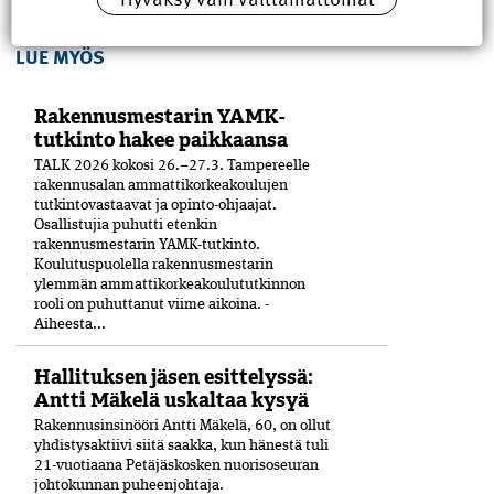
LUE MYÖS
Rakennusmestarin YAMK-
tutkinto hakee paikkaansa
TALK 2026 kokosi 26.–27.3. Tampereelle
rakennusalan ammattikorkeakoulujen
tutkintovastaavat ja opinto-ohjaajat.
Osallistujia puhutti etenkin
rakennusmestarin YAMK-tutkinto.
Koulutuspuolella rakennusmestarin
ylemmän ammattikorkeakoulututkinnon
rooli on puhuttanut viime ­aikoina. ­
Aiheesta...
Hallituksen jäsen esittelyssä:
Antti Mäkelä uskaltaa kysyä
Rakennusinsinööri Antti Mäkelä, 60, on ollut
yhdistysaktiivi siitä saakka, kun hänestä tuli
21-vuo­tiaana Petäjäskosken nuoriso­seuran
johtokunnan puheenjohtaja.