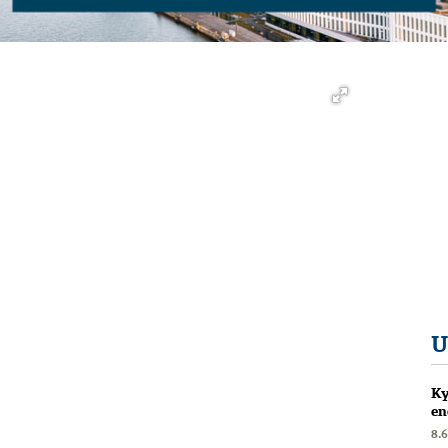
U
Ky
en
8.