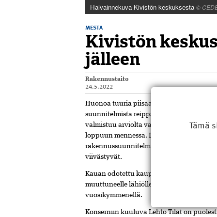
Haivainnekuva Kivistön keskuksesta
© CEDE
MESTA
Kivistön keskus
jälleen
Rakennustaito
24.5.2022
Huonoa tuuria piisaa edelleenkin Kivistös
suunnitelmista reippaasti kutistuneen k
Tämä s
valmistuu arviolta vasta alkusyksyllä 20
loppuun mennessä. Lehto Group tiedotti a
rakennussuunnitelmista oli tarkistusvaihe
viivästyvät.
Kauan odotettu kauppa- ja palvelukeskus ol
muuttuneelle lähiölle. Alkuperäiset raken
vuosikymmenellä.
Konserniin kuuluva Lehto Tilat on puol