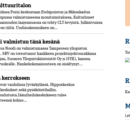
ulttuuritalon
olissa Porin keskustaan Eteläpuiston ja Mikonkadun
opussa valmistuneessa moni­toimitalossa, Kulturhuset
aisuuden laajennusosa on tehty CLT-levyistä. Julkisivuissa
jon tiiltä. Uudisrakennuksen on...
R
 valmistuu tänä kesänä
us Noodi on valmistumassa Tampereen yliopiston
Tu
 SRV on toteuttanut hankkeen projektinjohtourakkana
jan, Suomen Yliopistokiinteistöt Oy:n (SYK), kanssa.
 vuokralle. Hankekokonaisuuteen on sisältynyt...
n kerrokseen
R
vat vauhdissa Jyväskylässä. Hipposkeskus
lukeskukset sekä pysäköintihallin.
Ka
koulutusta.Jääurheilukeskukseen tulee
hteensä kolme...
M
Le