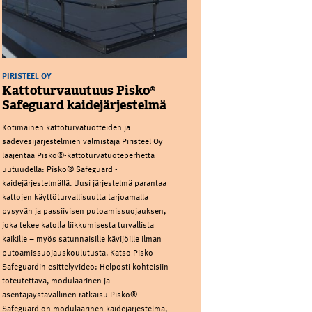
PIRISTEEL OY
Kattoturvauutuus Pisko®
Safeguard kaidejärjestelmä
Kotimainen kattoturvatuotteiden ja
sadevesijärjestelmien valmistaja Piristeel Oy
laajentaa Pisko®-kattoturvatuoteperhettä
uutuudella: Pisko® Safeguard -
kaidejärjestelmällä. Uusi järjestelmä parantaa
kattojen käyttöturvallisuutta tarjoamalla
pysyvän ja passiivisen putoamissuojauksen,
joka tekee katolla liikkumisesta turvallista
kaikille – myös satunnaisille kävijöille ilman
putoamissuojauskoulutusta. Katso Pisko
Safeguardin esittelyvideo: Helposti kohteisiin
toteutettava, modulaarinen ja
asentajaystävällinen ratkaisu Pisko®
Safeguard on modulaarinen kaidejärjestelmä,