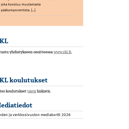
joka koostuu muutamasta
pääkomponentista. […]
KL
tustu yhdistykseen osoitteessa
www.rkl.fi
.
KL koulutukset
tso koulutukset
tästä
linkistä.
ediatiedot
hden ja verkkosivuston mediakortti 2026