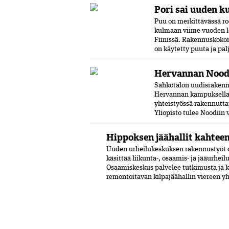
Pori sai uuden k
Puu on merkittävässä ro
kulmaan viime vuoden l
Fiinissä. Rakennuskokon
on käytetty puuta ja pal
Hervannan Noodi
Sähkötalon uudisrakenn
Hervannan kampuksella.
yhteistyössä rakennutta
Yliopisto tulee Noodiin
Hippoksen jäähallit kahtee
Uuden urheilukeskuksen rakennustyöt o
käsittää liikunta-, osaamis- ja jääurhei
Osaamiskeskus palvelee tutkimusta ja 
remontoitavan kilpajäähallin viereen y