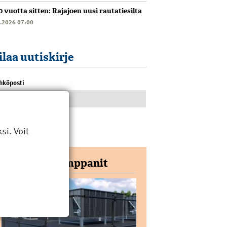
0 vuotta sitten: Rajajoen uusi rautatiesilta
6.2026 07:00
ilaa uutiskirje
hköposti
i. Voit
Yhteistyökumppanit