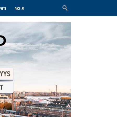
EHTI
RKL.FI