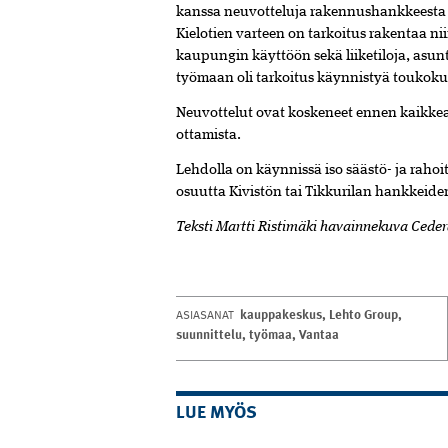
kanssa neuvotteluja rakennushankkeesta
Kielotien varteen on tarkoitus rakentaa ni
kaupungin käyttöön sekä liiketiloja, asun
työmaan oli tarkoitus käynnistyä toukoku
Neuvottelut ovat koskeneet ennen kaik
ottamista.
Lehdolla on käynnissä iso säästö- ja rahoit
osuutta Kivistön tai Tikkurilan hankkeiden
Teksti Martti Ristimäki havainnekuva Cederq
kauppakeskus
,
Lehto Group
,
ASIASANAT
suunnittelu
,
työmaa
,
Vantaa
LUE MYÖS