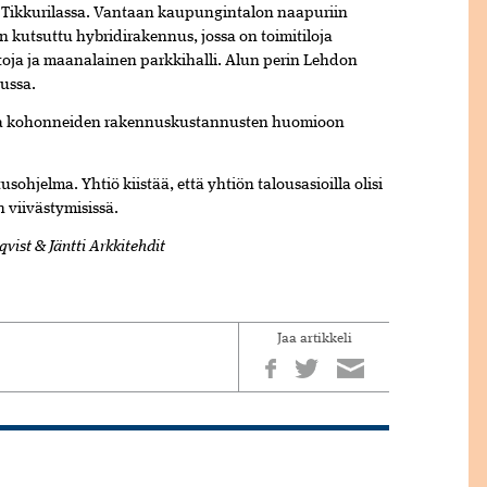
 Tikkurilassa. Vantaan kaupungintalon naapuriin
in kutsuttu hybridirakennus, jossa on toimitiloja
toja ja maanalainen parkkihalli. Alun perin Lehdon
ussa.
kea kohonneiden rakennuskustannusten huomioon
usohjelma. Yhtiö kiistää, että yhtiön talousasioilla olisi
 viivästymisissä.
vist & Jäntti Arkkitehdit
Jaa artikkeli