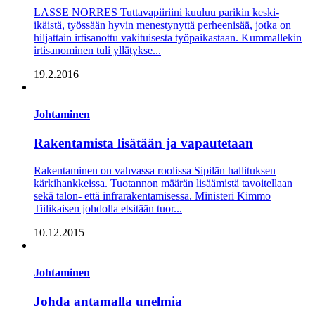
LASSE NORRES Tuttavapiiriini kuuluu parikin keski-
ikäistä, työssään hyvin menestynyttä perheenisää, jotka on
hiljattain irtisanottu vakituisesta työpaikastaan. Kummallekin
irtisanominen tuli yllätykse...
19.2.2016
Johtaminen
Rakentamista lisätään ja vapautetaan
Rakentaminen on vahvassa roolissa Sipilän hallituksen
kärkihankkeissa. Tuotannon määrän lisäämistä tavoitellaan
sekä talon- että infrarakentamisessa. Ministeri Kimmo
Tiilikaisen johdolla etsitään tuor...
10.12.2015
Johtaminen
Johda antamalla unelmia