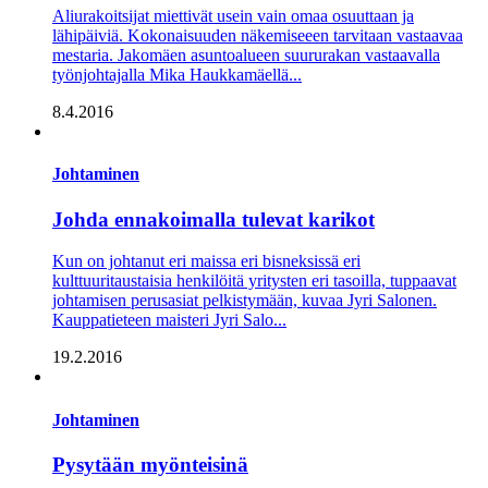
Aliurakoitsijat miettivät usein vain omaa osuuttaan ja
lähipäiviä. Kokonaisuuden näkemiseeen tarvitaan vastaavaa
mestaria. Jakomäen asuntoalueen suururakan vastaavalla
työnjohtajalla Mika Haukkamäellä...
8.4.2016
Johtaminen
Johda ennakoimalla tulevat karikot
Kun on johtanut eri maissa eri bisneksissä eri
kulttuuritaustaisia henkilöitä yritysten eri tasoilla, tuppaavat
johtamisen perusasiat pelkistymään, kuvaa Jyri Salonen.
Kauppatieteen maisteri Jyri Salo...
19.2.2016
Johtaminen
Pysytään myönteisinä