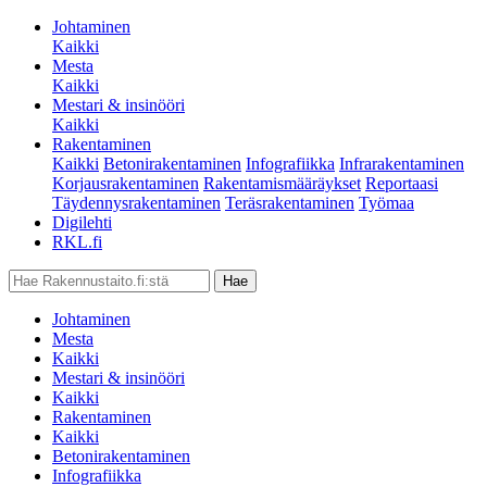
Johtaminen
Kaikki
Mesta
Kaikki
Mestari & insinööri
Kaikki
Rakentaminen
Kaikki
Betonirakentaminen
Infografiikka
Infrarakentaminen
Korjausrakentaminen
Rakentamismääräykset
Reportaasi
Täydennysrakentaminen
Teräsrakentaminen
Työmaa
Digilehti
RKL.fi
Johtaminen
Mesta
Kaikki
Mestari & insinööri
Kaikki
Rakentaminen
Kaikki
Betonirakentaminen
Infografiikka