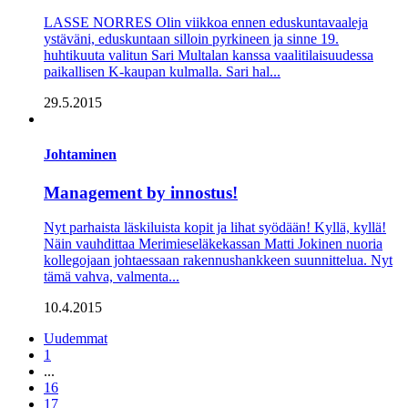
LASSE NORRES Olin viikkoa ennen eduskuntavaaleja
ystäväni, eduskuntaan silloin pyrkineen ja sinne 19.
huhtikuuta valitun Sari Multalan kanssa vaalitilaisuudessa
paikallisen K-kaupan kulmalla. Sari hal...
29.5.2015
Johtaminen
Management by innostus!
Nyt parhaista läskiluista kopit ja lihat syödään! Kyllä, kyllä!
Näin vauhdittaa Merimieseläkekassan Matti Jokinen nuoria
kollegojaan johtaessaan rakennushankkeen suunnittelua. Nyt
tämä vahva, valmenta...
10.4.2015
Uudemmat
1
...
16
17