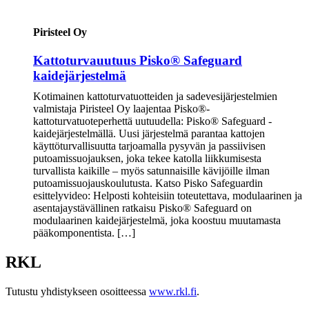
Piristeel Oy
Kattoturvauutuus Pisko® Safeguard
kaidejärjestelmä
Kotimainen kattoturvatuotteiden ja sadevesijärjestelmien
valmistaja Piristeel Oy laajentaa Pisko®-
kattoturvatuoteperhettä uutuudella: Pisko® Safeguard -
kaidejärjestelmällä. Uusi järjestelmä parantaa kattojen
käyttöturvallisuutta tarjoamalla pysyvän ja passiivisen
putoamissuojauksen, joka tekee katolla liikkumisesta
turvallista kaikille – myös satunnaisille kävijöille ilman
putoamissuojauskoulutusta. Katso Pisko Safeguardin
esittelyvideo: Helposti kohteisiin toteutettava, modulaarinen ja
asentajaystävällinen ratkaisu Pisko® Safeguard on
modulaarinen kaidejärjestelmä, joka koostuu muutamasta
pääkomponentista. […]
RKL
Tutustu yhdistykseen osoitteessa
www.rkl.fi
.