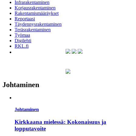
Infrarakentaminen
Korjausrakentaminen
Rakentamismääräykset
Reportaasi
Täydennysrakentaminen
Teräsrakentaminen
Työmaa
Digilehti
RKL.fi
Johtaminen
Johtaminen
Kirkkaana mielessä: Kokonaisuus ja
lopputavoite