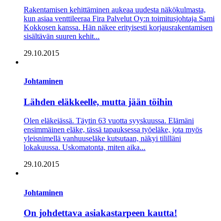
Rakentamisen kehittäminen aukeaa uudesta näkökulmasta,
kun asiaa venttileeraa Fira Palvelut Oy:n toimitusjohtaja Sami
Kokkosen kanssa. Hän näkee erityisesti korjausrakentamisen
sisältävän suuren kehit...
29.10.2015
Johtaminen
Lähden eläkkeelle, mutta jään töihin
Olen eläkeiässä. Täytin 63 vuotta syyskuussa. Elämäni
ensimmäinen eläke, tässä tapauksessa työeläke, jota myös
yleisnimellä vanhuuseläke kutsutaan, näkyi tililläni
lokakuussa. Uskomatonta, miten aika...
29.10.2015
Johtaminen
On johdettava asiakastarpeen kautta!