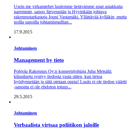
Usein me virkamiehet luulemme tietävämme asiat asiakkaita
paremmin, sanoo Järvenpään ja Hyvinkään johtava
rakennustarkastaja Jouni Vastamäki. Yllättävää kylläkin, mutta
noilla sanoilla johtamismallian...
17.9.2015
Johtaminen
Management by tieto
Pohjola Rakennus Oy:n konsernijohtaja Juha Metsälä:
kilpailuetu syntyy tiedosta vasta sitten, kun tietoa
hyödynnetään ja siitä otetaan oppia! Luulo ei ole tiedon väärtti
-sanonta ei ole ehdoton totuus...
29.5.2015
Johtaminen
Verbaalista virtsaa poliitikon jaloille