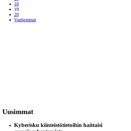
18
19
20
Vanhemmat
Uusimmat
Kyberisku kiinteistötietoihin haittaisi