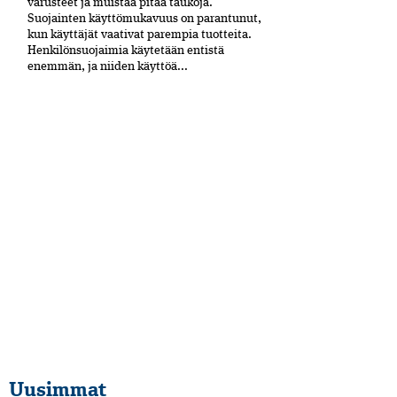
varusteet ja muistaa pitää taukoja.
Suojainten käyttömukavuus on parantunut,
kun käyttäjät vaativat parempia tuotteita.
Henkilönsuojaimia käytetään entistä
enemmän, ja niiden käyttöä...
Uusimmat