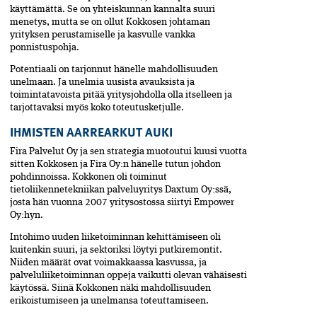
käyttämättä. Se on yhteiskunnan kannalta suuri
menetys, mutta se on ollut Kokkosen johtaman
yrityksen perustamiselle ja kasvulle vankka
ponnistuspohja.
Potentiaali on tarjonnut hänelle mahdollisuuden
unelmaan. Ja unelmia uusista avauksista ja
toimintatavoista pitää yritysjohdolla olla itselleen ja
tarjottavaksi myös koko toteutusketjulle.
IHMISTEN AARREARKUT AUKI
Fira Palvelut Oy ja sen strategia muotoutui kuusi vuotta
sitten Kokkosen ja Fira Oy:n hänelle tutun johdon
pohdinnoissa. Kokkonen oli toiminut
tietoliikennetekniikan palveluyritys Daxtum Oy:ssä,
josta hän vuonna 2007 yritysostossa siirtyi Empower
Oy:hyn.
Intohimo uuden liiketoiminnan kehittämiseen oli
kuitenkin suuri, ja sektoriksi löytyi putkiremontit.
Niiden määrät ovat voimakkaassa kasvussa, ja
palveluliiketoiminnan oppeja vaikutti olevan vähäisesti
käytössä. Siinä Kokkonen näki mahdollisuuden
erikoistumiseen ja unelmansa toteuttamiseen.