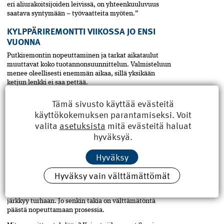
eri aliurakoitsijoiden leivissä, on yhteenkuuluvuus
saatava syntymään – työvaatteita myöten.”
KYLPPÄRIREMONTTI VIIKOSSA JO ENSI
VUONNA
Putkiremontin nopeuttaminen ja tarkat aikataulut
muuttavat koko tuotannonsuunnittelun. Valmisteluun
menee oleellisesti enemmän aikaa, sillä yksikään
ketjun lenkki ei saa pettää.
”IT-hankkeitakin valmistellaan pitkään, mutta itse
Tämä sivusto käyttää evästeitä
toteutus viedään läpi yössä tai muutamassa päivässä.
käyttökokemuksen parantamiseksi. Voit
Sinä mallia!”
valita
asetuksista
mitä evästeitä haluat
Tuotantoallianssi on herättänyt kiinnostusta ja
hyväksyä.
ensimmäisten hankkeiden jälkeen on luottamus
lisääntynyt. Huomattavia säästöjä Kokkonen sanoo
Hyväksy
syntyneen jo toisella kerralla, eikä hän näe mitään syytä
epäillä seuraavien vielä parempia tuloksia.
Hyväksy vain välttämättömät
Jos hankkeet kestävät pitkään, asukkaat huolestuvat
epäonnaisista asioista ja heidän mielenrauhansa
järkkyy turhaan. Jo senkin takia on välttämätöntä
päästä nopeuttamaan prosessia.