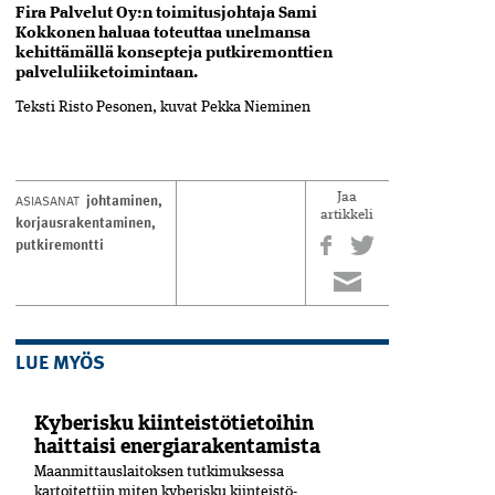
Fira Palvelut Oy:n toimitusjohtaja Sami
Kokkonen haluaa toteuttaa unelmansa
kehittämällä
konsepteja
putkiremonttien
palveluliiketoimintaan.
Teksti R
isto Pesonen,
kuvat P
ekka Nieminen
johtaminen
,
ASIASANAT
Jaa
artikkeli
korjausrakentaminen
,
putkiremontti
LUE MYÖS
Kyberisku kiinteistötietoihin
haittaisi energiarakentamista
Maanmittauslaitoksen tutkimuksessa
kartoitettiin miten kyberisku kiinteistö­