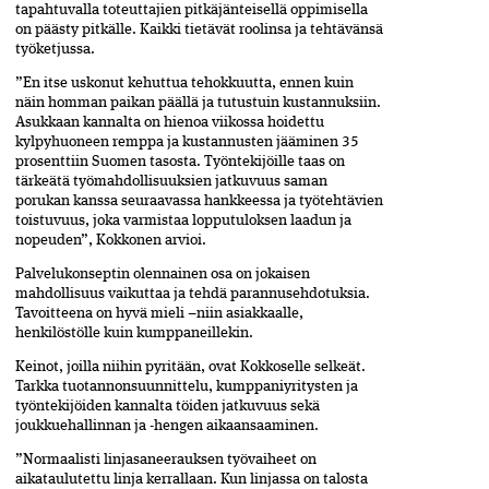
tapahtuvalla toteuttajien pitkäjänteisellä oppimisella
on päästy pitkälle. Kaikki tietävät roolinsa ja tehtävänsä
työketjussa.
”En itse uskonut kehuttua tehokkuutta, ennen kuin
näin homman paikan päällä ja tutustuin kustannuksiin.
Asukkaan kannalta on hienoa viikossa hoidettu
kylpyhuoneen remppa ja kustannusten jääminen 35
prosenttiin Suomen tasosta. Työntekijöille taas on
tärkeätä työmahdollisuuksien jatkuvuus saman
porukan kanssa seuraavassa hankkeessa ja työtehtävien
toistuvuus, joka varmistaa lopputuloksen laadun ja
nopeuden”, Kokkonen arvioi.
Palvelukonseptin olennainen osa on jokaisen
mahdollisuus vaikuttaa ja tehdä parannusehdotuksia.
Tavoitteena on hyvä mieli –niin asiakkaalle,
henkilöstölle kuin kumppaneillekin.
Keinot, joilla niihin pyritään, ovat Kokkoselle selkeät.
Tarkka tuotannonsuunnittelu, kumppaniyritysten ja
työntekijöiden kannalta töiden jatkuvuus sekä
joukkuehallinnan ja -hengen aikaansaaminen.
”Normaalisti linjasaneerauksen työvaiheet on
aikataulutettu linja kerrallaan. Kun linjassa on talosta