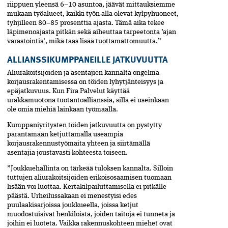
riippuen yleensä 6–10 asuntoa, jäävät mittauksiemme
mukaan työalueet, kaikki työn alla olevat kylpyhuoneet,
tyhjilleen 80–85 prosenttia ajasta. Tämä aika tekee
läpimenoajasta pitkän sekä aiheuttaa tarpeetonta ’ajan
varastointia’, mikä taas lisää tuottamattomuutta.”
ALLIANSSIKUMPPANEILLE JATKUVUUTTA
Aliurakoitsijoiden ja asentajien kannalta ongelma
korjausrakentamisessa on töiden lyhytjänteisyys ja
epäjatkuvuus. Kun Fira Palvelut käyttää
urakkamuotona tuotantoallianssia, sillä ei useinkaan
ole omia miehiä lainkaan työmaalla.
Kumppaniyritysten töiden jatkuvuutta on pystytty
parantamaan ketjuttamalla useampia
korjausrakennustyömaita yhteen ja siirtämällä
asentajia joustavasti kohteesta toiseen.
”Joukkuehallinta on tärkeää tuloksen kannalta. Silloin
tuttujen aliurakoitsijoiden erikoisosaamisen tuomaan
lisään voi luottaa. Kertakilpailuttamisella ei pitkälle
päästä. Urheilussakaan ei menestyisi edes
puulaakisarjoissa joukkueella, joissa ketjut
muodostuisivat henkilöistä, joiden taitoja ei tunneta ja
joihin ei luoteta. Vaikka rakennuskohteen miehet ovat