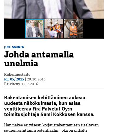
JOHTAMINEN
Johda antamalla
unelmia
Rakennustaito
RT 05/2015
|
29.10.2015
|
Päivitetty
12.9.2016
Rakentamisen kehittäminen aukeaa
uudesta näkökulmasta, kun asiaa
venttileeraa Fira Palvelut Oy:n
toimitusjohtaja Sami Kokkosen kanssa.
H
än näkee erityisesti korjausrakentamisen sisältävän
suuren kehittämispotentiaalin, joka on pitkälti