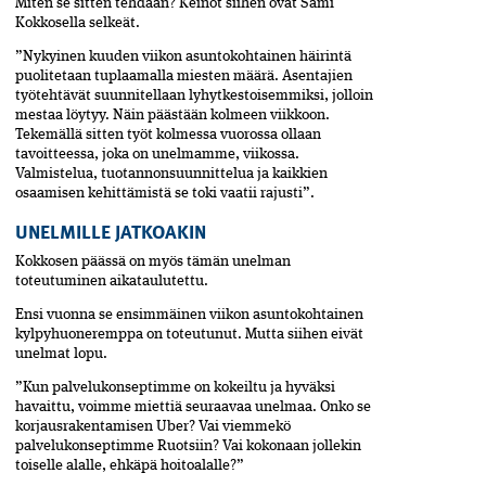
Miten se sitten tehdään? Keinot siihen ovat Sami
Kokkosella selkeät.
”Nykyinen kuuden viikon asuntokohtainen häirintä
puolitetaan tuplaamalla miesten määrä. Asentajien
työtehtävät suunnitellaan lyhytkestoisemmiksi, jolloin
mestaa löytyy. Näin päästään kolmeen viikkoon.
Tekemällä sitten työt kolmessa vuorossa ollaan
tavoitteessa, joka on unelmamme, viikossa.
Valmistelua, tuotannonsuunnittelua ja kaikkien
osaamisen kehittämistä se toki vaatii rajusti”.
UNELMILLE JATKOAKIN
Kokkosen päässä on myös tämän unelman
toteutuminen aikataulutettu.
Ensi vuonna se ensimmäinen viikon asuntokohtainen
kylpyhuoneremppa on toteutunut. Mutta siihen eivät
unelmat lopu.
”Kun palvelukonseptimme on kokeiltu ja hyväksi
havaittu, voimme miettiä seuraavaa unelmaa. Onko se
korjausrakentamisen Uber? Vai viemmekö
palvelukonseptimme Ruotsiin? Vai kokonaan jollekin
toiselle alalle, ehkäpä hoitoalalle?”