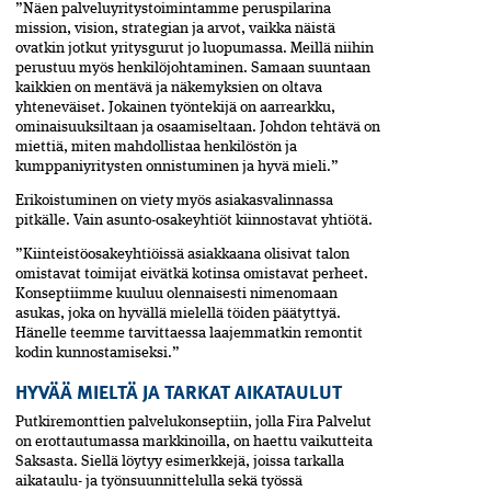
”Näen palveluyritystoimintamme peruspilarina
mission, vision, strategian ja arvot, vaikka näistä
ovatkin jotkut yritysgurut jo luopumassa. Meillä niihin
perustuu myös henkilöjohtaminen. Samaan suuntaan
kaikkien on mentävä ja näkemyksien on oltava
yhteneväiset. Jokainen työntekijä on aarrearkku,
ominaisuuksiltaan ja osaamiseltaan. Johdon tehtävä on
miettiä, miten mahdollistaa henkilöstön ja
kumppaniyritysten onnistuminen ja hyvä mieli.”
Erikoistuminen on viety myös asiakasvalinnassa
pitkälle. Vain asunto-osakeyhtiöt kiinnostavat yhtiötä.
”Kiinteistöosakeyhtiöissä asiakkaana olisivat talon
omistavat toimijat eivätkä kotinsa omistavat perheet.
Konseptiimme kuuluu olennaisesti nimenomaan
asukas, joka on hyvällä mielellä töiden päätyttyä.
Hänelle teemme tarvittaessa laajemmatkin remontit
kodin kunnostamiseksi.”
HYVÄÄ MIELTÄ JA TARKAT AIKATAULUT
Putkiremonttien palvelukonseptiin, jolla Fira Palvelut
on erottautumassa markkinoilla, on haettu vaikutteita
Saksasta. Siellä löytyy esimerkkejä, joissa tarkalla
aikataulu- ja työnsuunnittelulla sekä työssä