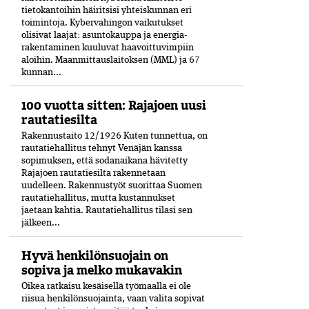
tietokantoihin häiritsisi yhteiskunnan eri
toimintoja. Kyber­vahingon vaikutukset
olisivat laajat: asuntokauppa ja energia­
rakentaminen kuuluvat haavoittuvimpiin
aloihin. Maanmittauslaitoksen (MML) ja 67
kunnan...
100 vuotta sitten: Rajajoen uusi
rautatiesilta
Rakennustaito 12/1926 Kuten tunnettua, on
rautatiehallitus tehnyt Venäjän kanssa
sopimuksen, että sodanaikana hävitetty
Rajajoen rautatiesilta rakennetaan
uudelleen. Rakennustyöt suorittaa Suomen
rautatiehallitus, mutta kustannukset
jaetaan kahtia. Rautatiehallitus tilasi sen
jälkeen...
Hyvä henkilönsuojain on
sopiva ja melko mukavakin
Oikea ratkaisu kesäisellä työmaalla ei ole
riisua henkilönsuojainta, vaan valita sopivat