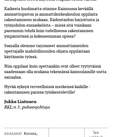
Kaikesta huolimatta otimme Kainuussa keväällä
ammattiopiston ja ammattikorkeakoulun oppilaita
rakentamiseen mukaan. Kädentaidon harjoitusta ja
työnjohdon ensiaskeleita – missä sitä voisikaan
paremmin tehdä kuin todellisessa rakentamisen
ympäristössä ja kokeneemman opissa?
Samalla olemme tarjonneet ammattiaineiden
opettajalle mahdollisuuden ohjata oppilaitaan
käytännön työssä.
Niin oppilaat kuin opettajakin ovat olleet tyytyväisiä
saadessaan olla mukana tekemässä kainuulaisille uutta
sairaalaa.
Hyvää syksyä terveellisissä merkeissä kaikille ­
rakentamisen parissa työskenteleville!
Jukka Lintunen
RKL:n 3. puheenjohtaja
Korona
,
ASIASANAT
Jaa