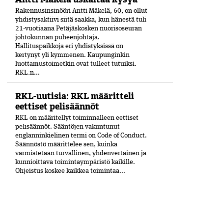
Rakennusinsinööri Antti Mäkelä, 60, on ollut
yhdistysaktiivi siitä saakka, kun hänestä tuli
21-vuo­tiaana Petäjäskosken nuoriso­seuran
johtokunnan puheenjohtaja.
Hallituspaikkoja eri yhdistyksissä on
kertynyt yli kymmenen. Kaupunginkin
luottamustoimetkin ovat tulleet tutuiksi.
RKL:n...
RKL-uutisia: RKL määritteli
eettiset pelisäännöt
RKL on määritellyt toiminnalleen eettiset
peli­säännöt. Sääntöjen vakiintunut
englanninkielinen termi on Code of Conduct.
Säännöstö määrittelee sen, kuinka
varmistetaan turvallinen, yhdenvertainen ja
kun­nioittava toimintaympäristö kaikille.
Ohjeistus koskee kaikkea toimintaa...