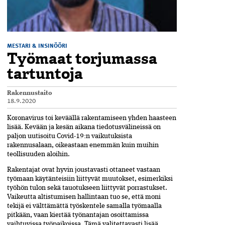
MESTARI & INSINÖÖRI
Työmaat torjumassa
tartuntoja
Rakennustaito
18.9.2020
Koronavirus toi keväällä rakentamiseen yhden haasteen
lisää. Kevään ja kesän aikana tiedotusvälineissä on
paljon uutisoitu Covid-19:n vaikutuksista
rakennusalaan, oikeastaan enemmän kuin muihin
teollisuuden aloihin.
Rakentajat ovat hyvin joustavasti ottaneet vastaan
työmaan käytänteisiin liittyvät muutokset, esimerkiksi
työhön tulon sekä tauotukseen liittyvät porrastukset.
Vaikeutta altistumisen hallintaan tuo se, että moni
tekijä ei välttämättä työskentele samalla työmaalla
pitkään, vaan kiertää työnantajan osoittamissa
vaihtuvissa työpaikoissa. Tämä valitettavasti lisää