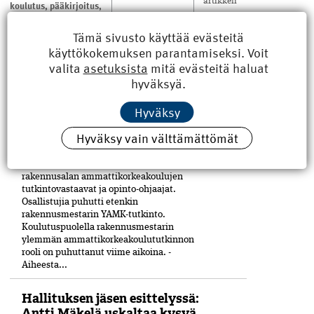
artikkeli
koulutus
,
pääkirjoitus
,
rakennusmestari
,
RKL
,
työmaa
,
työnjohto
Tämä sivusto käyttää evästeitä
käyttökokemuksen parantamiseksi. Voit
valita
asetuksista
mitä evästeitä haluat
hyväksyä.
LUE MYÖS
Hyväksy
Rakennusmestarin YAMK-
Hyväksy vain välttämättömät
tutkinto hakee paikkaansa
TALK 2026 kokosi 26.–27.3. Tampereelle
rakennusalan ammattikorkeakoulujen
tutkintovastaavat ja opinto-ohjaajat.
Osallistujia puhutti etenkin
rakennusmestarin YAMK-tutkinto.
Koulutuspuolella rakennusmestarin
ylemmän ammattikorkeakoulututkinnon
rooli on puhuttanut viime ­aikoina. ­
Aiheesta...
Hallituksen jäsen esittelyssä:
Antti Mäkelä uskaltaa kysyä