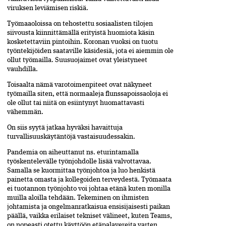
viruksen leviämisen riskiä.
Työmaaoloissa on tehostettu sosiaalisten tilojen
siivousta kiinnittämällä erityistä huomiota käsin
kosketettaviin pintoihin. Koronan vuoksi on tuotu
työntekijöiden saataville käsidesiä, jota ei aiemmin ole
ollut työmailla. Suusuojaimet ovat yleistyneet
vauhdilla.
Toisaalta nämä varotoimenpiteet ovat näkyneet
työmailla siten, että normaaleja flunssapoissaoloja ei
ole ollut tai niitä on esiintynyt huomattavasti
vähemmän.
On siis syytä jatkaa hyväksi havaittuja
turvallisuuskäytäntöjä vastaisuudessakin.
Pandemia on aiheuttanut ns. eturintamalla
työskentelevälle työnjohdolle lisää valvottavaa.
Samalla se kuormittaa työnjohtoa ja luo henkistä
painetta omasta ja kollegoiden terveydestä. Työmaata
ei tuotannon työnjohto voi johtaa etänä kuten monilla
muilla aloilla tehdään. Tekeminen on ihmisten
johtamista ja ongelmanratkaisua ensisijaisesti paikan
päällä, vaikka erilaiset tekniset välineet, kuten Teams,
on nopeasti otettu käyttöön etäpalavereita varten.