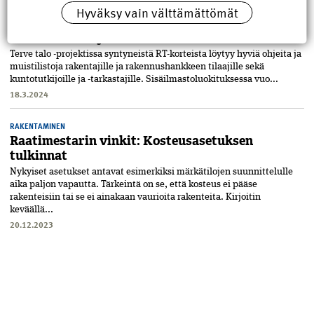
RAKENTAMINEN
Hyväksy vain välttämättömät
Raatimestarin vinkit: Työkaluja tarjolla myös
kuntotarkastajille
Terve talo -projektissa syntyneistä RT-korteista löytyy hyviä ohjeita ja
muistilistoja rakentajille ja rakennushankkeen tilaajille sekä
kuntotutkijoille ja -tarkastajille. Sisäilmastoluokituksessa vuo...
18.3.2024
RAKENTAMINEN
Raatimestarin vinkit: Kosteusasetuksen
tulkinnat
Nykyiset asetukset antavat esimerkiksi märkätilojen suunnittelulle
aika paljon vapautta. Tärkeintä on se, että kosteus ei pääse
rakenteisiin tai se ei ainakaan vaurioita rakenteita. Kirjoitin
keväällä...
20.12.2023