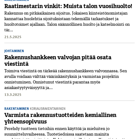
Raatimestarin vinkit: Muista talon vuosihuolto!
Rakennus on pitkäaikainen sijoitus. Jokaisen kiinteistönomistajan
kannattaa huolehtia sijoituksistaan tekemällä tarkastukset ja
huoltotoimet ajallaan. Talon säännöllinen huolto ja katselmointi­ on
tär...
21.5.2025
JOHTAMINEN
Rakennushankkeen valvojan pitää osata
viestintä
Toimiva viestintä on tärkeää rakennushankkeen valvonnassa. Sen
avulla voidaan välttää väärinkäsityksiä ja varmistaa projektin
onnistuminen. Onnistunut viestintä parantaa myös
asiakastyytyväisyyttä ja...
13.3.2025
RAKENTAMINEN
KORJAUSRAKENTAMINEN
Varmista rakennustuotteiden kemiallinen
yhteensopivuus
Perehdy tuotteen tietoihin ennen käyttöä ja mieluiten jo
suunnitteluvaiheessa. Tuotetiedoissa saatetaan mainita