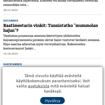
merkittävistä rajoitteista. Kohteen voi silloin turvallisesti toteuttaa
esimerkiksi estä...
30.12.2024
JOHTAMINEN
Raatimestarin vinkit: Tunnistatko ”mummolan
hajun”?
Vanhoissa puunsuoja-aineissa käytettyjen yhdisteiden
hajoamisprosessista peräisin olevat hajut tuntuvat herkästi nenässä.
Haju saattaa aiheuttaa myös terveyshaittoja. Rakenteiden
kosteusvauriot lisääv...
14.10.2024
RAKENTAMINEN
Raatimestarin vinkit: Hyvän rakentamistavan
rinnalle hyvän valvonnan tapa?
Tämä sivusto käyttää evästeitä
käyttökokemuksen parantamiseksi. Voit
Hyvä valvonta on yhtä tärkeää kuin itse työn suoritus, ja se tukee
hyvän rakentamistavan toteutumista. Laadukkaalla valvonnalla
valita
asetuksista
mitä evästeitä haluat
voidaan vaikuttaa merkittävästi työn lopputulokseen. Rakentamisen
hyväksyä.
laadun...
6.6.2024
Hyväksy