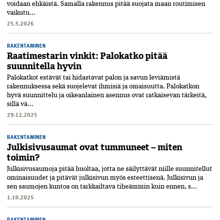
voidaan ehkäistä. Samalla rakennus pitää suojata maan routimisen
vaikutu...
25.5.2026
RAKENTAMINEN
Raatimestarin vinkit: Palokatko pitää
suunnitella hyvin
Palokatkot estävät tai hidastavat palon ja savun leviämistä
rakennuksessa sekä suojelevat ihmisiä ja omaisuutta. Palokatkon
hyvä suunnittelu ja oikeanlainen asennus ovat ratkaisevan tärkeitä,
sillä vä...
29.12.2025
RAKENTAMINEN
Julkisivusaumat ovat tummuneet – miten
toimin?
Julkisivusaumoja pitää huoltaa, jotta ne säilyttävät niille suunnitellut
ominaisuudet ja pitävät julkisivun myös esteettisenä. Julkisivun ja
sen saumojen kuntoa on tarkkailtava tiheämmin kuin ennen, s...
1.10.2025
RAKENTAMINEN