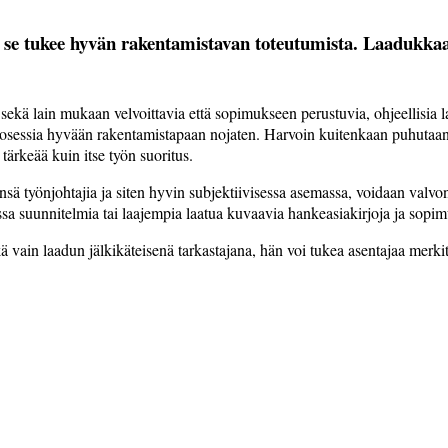
ja se tukee hyvän rakentamistavan toteutumista. Laadukkaa
kä lain mukaan velvoittavia että sopimukseen perustuvia, ohjeelli­sia 
osessia hyvään rakentamistapaan nojaten. Harvoin kuitenkaan puhutaan ko
ärkeää kuin itse työn suoritus.
sä työnjohtajia ja siten hyvin subjektiivisessa asemassa, voidaan valvon
a suunnitelmia tai laajempia laatua kuvaavia hankeasiakirjoja ja sopimus
 vain laadun jälkikäteisenä tarkastajana, hän voi tukea asentajaa merkit