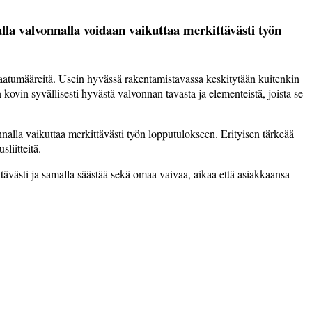
lla valvonnalla voidaan vaikuttaa merkittävästi työn
laatumääreitä. Usein hyvässä rakentamistavassa keskitytään kuitenkin
vin syvällisesti hyvästä valvon­nan tavasta ja elementeistä, joista se
nalla vaikuttaa merkittävästi työn lopputulokseen. Erityisen tärkeää
liitteitä.
tävästi ja samalla säästää sekä omaa vaivaa, aikaa että asiakkaansa