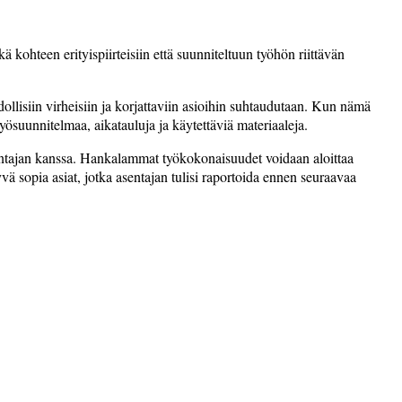
 kohteen erityispiirteisiin että suunniteltuun työhön riittävän
llisiin virheisiin ja korjattaviin asioihin suhtaudutaan. Kun ­nämä
työsuunnitelmaa, aikatauluja ja käytettäviä materiaaleja.
sentajan kanssa. Hankalammat työkokonaisuudet voidaan aloittaa
yvä sopia asiat, jotka asentajan tulisi raportoida ennen seuraavaa