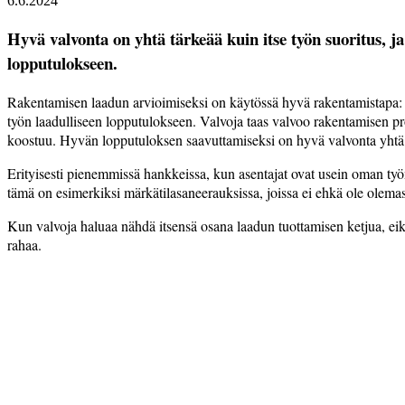
6.6.2024
Hyvä valvonta on yhtä tärkeää kuin itse työn suoritus, 
lopputulokseen.
Rakentamisen laadun arvioimiseksi on käytössä hyvä rakentamistapa: se
työn laadulliseen lopputulokseen. Valvoja taas valvoo rakentamisen pr
koostuu. Hyvän lopputuloksen saavuttamiseksi on hyvä valvonta yhtä t
Erityisesti pienemmissä hankkeissa, kun asentajat ovat usein oman työn
tämä on esimerkiksi märkätilasaneerauksissa, joissa ei ehkä ole olemass
Kun valvoja haluaa nähdä itsensä osana laadun tuottamisen ketjua, eikä
rahaa.