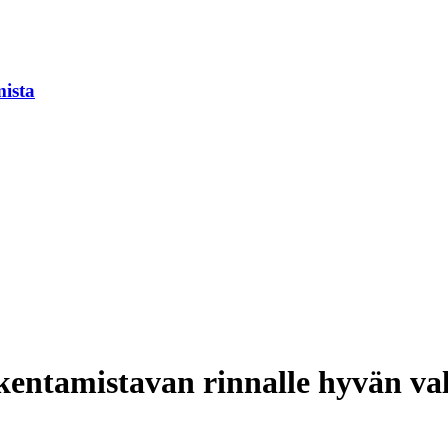
mista
kentamistavan rinnalle hyvän v