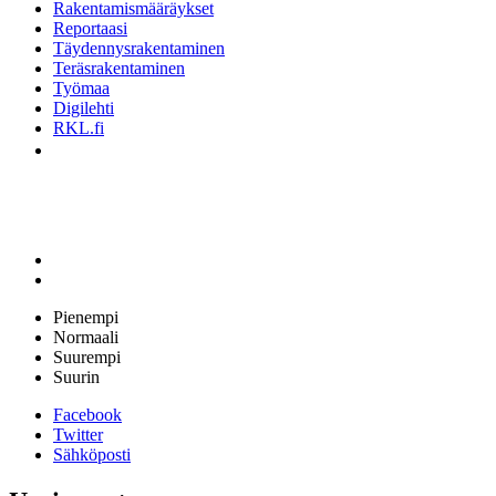
Rakentamismääräykset
Reportaasi
Täydennysrakentaminen
Teräsrakentaminen
Työmaa
Digilehti
RKL.fi
Pienempi
Normaali
Suurempi
Suurin
Facebook
Twitter
Sähköposti