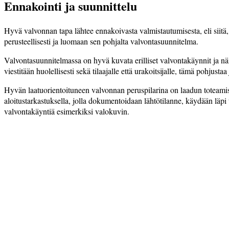
Ennakointi ja suunnittelu
Hyvä valvonnan tapa lähtee ennakoivasta­ valmistautu­misesta, eli siitä
perusteellisesti ja luomaan sen pohjalta valvontasuunnitelma.
Valvontasuunnitelmassa on hyvä kuvata erilliset valvontakäynnit ja näid
viestitään huolellisesti sekä tilaajalle että urakoitsijalle, tämä pohju
Hyvän laatuorientoituneen valvonnan peruspilarina on laadun toteamis
aloitustarkastuksella, jolla dokumentoidaan lähtö­tilanne, käydään läpi 
valvontakäyntiä esimerkiksi valokuvin.