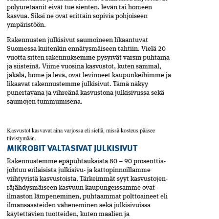
polyuretaanit eivät tue sienten, levän tai homeen
kasvua. Siksi ne ovat erittäin sopivia pohjoiseen
ympäristöön.
Rakennusten julkisivut saumoineen likaantuvat
Suomessa kuitenkin ennätysmäiseen tahtiin. Vielä 20
vuotta sitten rakennuksemme pysyivät varsin puhtaina
ja siisteinä. Viime vuosina kasvustot, kuten sammal,
jäkälä, home ja levä, ovat levinneet kaupunkeihimme ja
likaavat rakennustemme julkisivut. Tämä näkyy
punertavana ja vihreänä kasvustona julkisivussa sekä
saumojen tummumisena.
Kasvustot kasvavat aina varjossa eli siellä, missä kosteus pääsee
tiivistymään.
MIKROBIT VALTASIVAT JULKISIVUT
Rakennustemme epäpuhtauksista 80 – 90 prosenttia­
johtuu erilaisista julkisivu- ja kattopinnoillamme
viihtyvistä kasvustoista. Tärkeimmät syyt kasvustojen­
räjähdysmäiseen kasvuun kaupungeissamme ovat ­
ilmaston lämpeneminen, puhtaammat polttoaineet eli
ilmansaasteiden väheneminen sekä julkisivuissa
käytettävien tuotteiden, kuten maalien ja