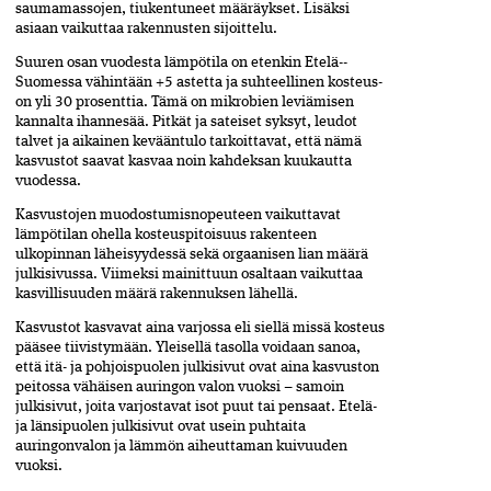
saumamassojen, tiukentuneet määräykset. Lisäksi
asiaan vaikuttaa rakennusten sijoittelu.
Suuren osan vuodesta lämpötila on etenkin Etelä-­
Suomessa vähintään +5 astetta ja suhteellinen kosteus­
on yli 30 prosenttia. Tämä on mikrobien leviämisen
kannalta ihannesää. Pitkät ja sateiset syksyt, leudot
talvet ja aikainen kevääntulo tarkoittavat, että ­nämä
kasvustot saavat kasvaa noin kahdeksan kuukautta
vuodessa.
Kasvustojen muodostumisnopeuteen vaikuttavat
lämpötilan ohella kosteuspitoisuus rakenteen
ulkopinnan läheisyydessä sekä orgaanisen lian määrä
julki­sivussa. Viimeksi mainittuun osaltaan vaikuttaa
kasvillisuuden määrä rakennuksen lähellä.
Kasvustot kasvavat aina varjossa eli siellä missä kosteus
pääsee tiivistymään. Yleisellä tasolla voidaan sanoa,
että itä- ja pohjoispuolen julkisivut ovat aina kasvuston
peitossa vähäisen auringon valon vuoksi – samoin
julkisivut, joita varjostavat isot puut tai pensaat. Etelä-
ja länsipuolen julkisivut ovat usein puhtaita
auringonvalon ja lämmön aiheuttaman kuivuuden
vuoksi.