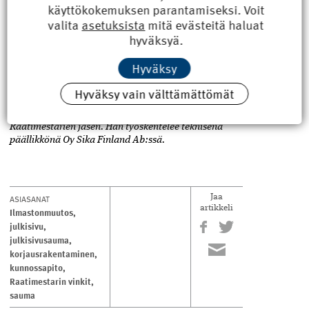
käyttökokemuksen parantamiseksi. Voit
Ylläpitäviin toimiin on ryhdyttävä ajoissa.
valita
asetuksista
mitä evästeitä haluat
Saumojen peseminen on tavanomaisimpia huolto­
hyväksyä.
toimia. Materiaalitoimittajalta saa hoito-ohjeet
esimerkiksi saumojen huoltoon.
Hyväksy
Teksti ja kuvat Kaisa Thodén
Hyväksy vain välttämättömät
Kirjoittaja on rakennusmestari ja rakennus- ja
yhdyskuntatekniikan insinööri sekä RKL:n
Raatimestarien jäsen. Hän työskentelee teknisenä
päällikkönä Oy Sika Finland Ab:ssä.
ASIASANAT
Jaa
artikkeli
Ilmastonmuutos
,
julkisivu
,
julkisivusauma
,
korjausrakentaminen
,
kunnossapito
,
Raatimestarin vinkit
,
sauma