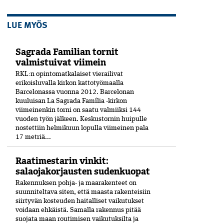
LUE MYÖS
Sagrada Familian tornit
valmistuivat viimein
RKL:n opintomatkalaiset vierailivat
erikoisluvalla kirkon kattotyömaalla
Barcelonassa vuonna 2012. Barcelonan
kuuluisan La Sagrada Família -kirkon
viimeinenkin torni on saatu valmiiksi­ 144
vuoden työn jälkeen. Keskustornin huipulle
nostettiin helmikuun lopulla viimeinen pala
17 metriä...
Raatimestarin vinkit:
salaojakorjausten sudenkuopat
Rakennuksen pohja- ja maarakenteet on
suunniteltava siten, että maasta rakenteisiin
siirtyvän kosteuden haitalliset vaikutukset
voidaan ehkäistä. Samalla rakennus pitää
suojata maan routimisen vaikutuksilta ja