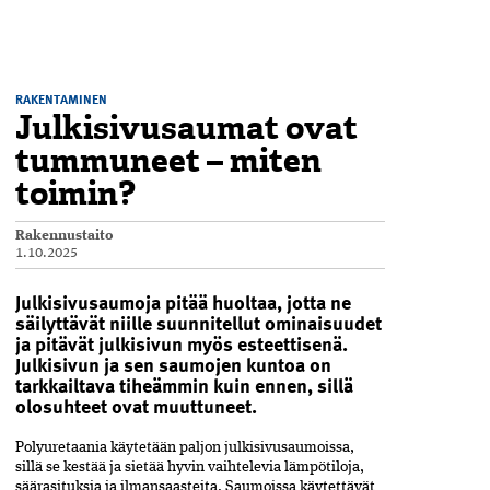
RAKENTAMINEN
Julkisivusaumat ovat
tummuneet – miten
toimin?
Rakennustaito
1.10.2025
Julkisivusaumoja pitää huoltaa, jotta ne
säilyttävät niille suunnitellut ominaisuudet
ja pitävät julkisivun myös esteettisenä.
Julkisivun ja sen saumojen kuntoa on
tarkkailtava tiheämmin kuin ennen, sillä
olosuhteet ovat muuttuneet.
Polyuretaania käytetään paljon julkisivusaumoissa,
sillä se kestää ja sietää hyvin­ vaihtelevia lämpötiloja,
säärasituksia ja ilmansaasteita. Saumoissa käytettävät