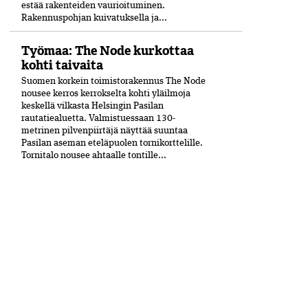
estää rakenteiden vaurioituminen.
Rakennuspohjan kuivatuksella ja...
Työmaa: The Node kurkottaa
kohti taivaita
Suomen korkein toimistorakennus The Node
nousee kerros kerrokselta kohti yläilmoja
keskellä vilkasta Helsingin Pasilan
rautatiealuetta. Valmistuessaan 130-
metrinen pilvenpiirtäjä näyttää suuntaa
Pasilan aseman eteläpuolen tornikorttelille.
Tornitalo nousee ahtaalle tontille...