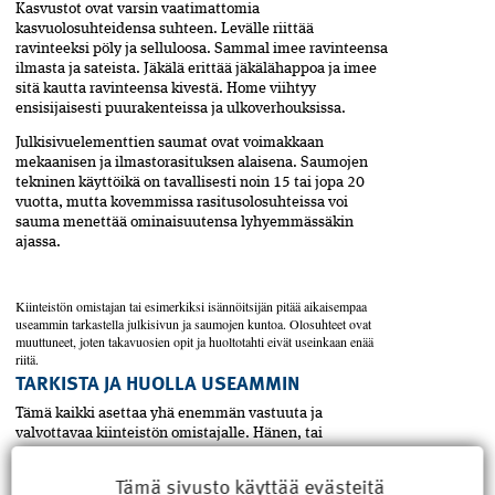
Kasvustot ovat varsin vaatimattomia
kasvuolosuhteidensa suhteen. Levälle riittää
ravinteeksi pöly ja selluloosa. Sammal imee ravinteensa
ilmasta ja sateista. Jäkälä erittää jäkälähappoa ja imee
sitä kautta ravinteensa kivestä. Home viihtyy
ensisijaisesti puurakenteissa ja ulkoverhouksissa.
Julkisivuelementtien saumat ovat voimakkaan
mekaanisen ja ilmastorasituksen alaisena. Saumojen
tekninen käyttöikä on tavallisesti noin 15 tai jopa 20
vuotta, mutta kovemmissa rasitusolosuhteissa voi
sauma menettää ominaisuutensa lyhyemmässäkin
ajassa.
Kiinteistön omistajan tai esimerkiksi isännöitsijän pitää aikaisempaa
useammin tarkastella julkisivun ja saumojen kuntoa. Olosuhteet ovat
muuttuneet, joten takavuosien opit ja huoltotahti eivät useinkaan enää
riitä.
TARKISTA JA HUOLLA USEAMMIN
Tämä kaikki asettaa yhä enemmän vastuuta ja
valvottavaa kiinteistön omistajalle. Hänen, tai
valtuuttamansa edustajan, esimerkiksi isännöitsijän,
pitää säännöllisesti ja aikaisempaa useammin
Tämä sivusto käyttää evästeitä
tarkastella­ julkisivun ja julkisivusaumojen kuntoa.