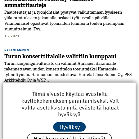
ammattitauteja
Päätoteuttajat ja työnjohtajat pystyvät vaikuttamaan fyysiseen
ylikuormitukseen jakamalla raskaat työt usealle päivälle.
Viranomaiset opastavat työmaiden toimijoita töiden parempaan
suunnitteluun. Fyy...
1.2.2023
RAKENTAMINEN
Turun konserttitalolle valittiin kumppani
Turun kaupunginvaltuusto on valinnut Aurajoen itärannalle
rakennettavan uuden konserttitalon toteuttajaksi Harmonia-
ryhmittymän. Harmonian muodostavat Hartela Länsi-Suomi Oy, PES-
Arkkitehdit Oy ja WSP...
22.11.2021
Tämä sivusto käyttää evästeitä
käyttökokemuksen parantamiseksi. Voit
valita
asetuksista
mitä evästeitä haluat
hyväksyä.
Hyväksy
Hyväksy vain välttämättömät