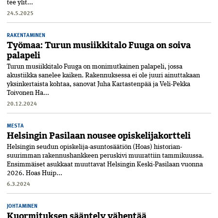
tee ylit...
24.5.2025
RAKENTAMINEN
Työmaa: Turun musiikkitalo Fuuga on soiva
palapeli
Turun musiikkitalo Fuuga on moni­mutkainen palapeli, jossa
akustiikka sanelee kaiken. Rakennuksessa ei ole juuri ainuttakaan
yksin­kertaista kohtaa, sanovat Juha Kartastenpää ja Veli-Pekka
Toivonen Ha...
20.12.2024
MESTA
Helsingin Pasilaan nousee opiskelijakortteli
Helsingin seudun opiskelija-­asuntosäätiön (Hoas) historian­
suurimman rakennushankkeen peruskivi muurattiin tammikuussa.
Ensimmäiset asukkaat muuttavat Helsingin Keski-Pasilaan vuonna
2026. Hoas Huip...
6.3.2024
JOHTAMINEN
Kuormituksen sääntely vähentää