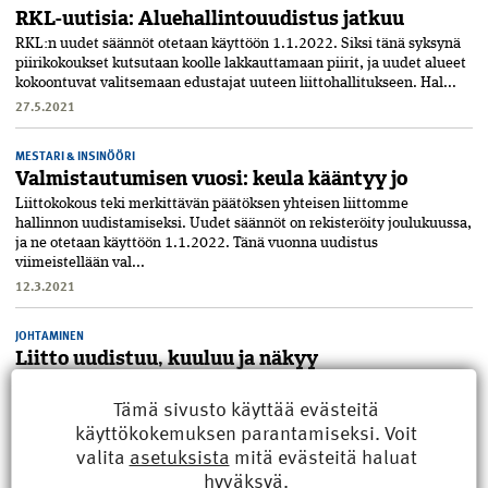
RKL-uutisia: Aluehallinto­uudistus jatkuu
RKL:n uudet säännöt otetaan käyttöön 1.1.2022. Siksi tänä syksynä
piirikokoukset kutsutaan koolle lakkauttamaan piirit, ja uudet alueet
kokoontuvat valitsemaan edustajat uuteen liittohallitukseen. Hal...
27.5.2021
MESTARI & INSINÖÖRI
Valmistautumisen vuosi: keula kääntyy jo
Liittokokous teki merkittävän päätöksen yhteisen liittomme
hallinnon uudistamiseksi. Uudet säännöt on rekisteröity joulukuussa,
ja ne otetaan käyttöön 1.1.2022. Tänä vuonna uudistus
viimeistellään val...
12.3.2021
JOHTAMINEN
Liitto uudistuu, kuuluu ja näkyy
Liittokokous sanoi kyllä RKL:n uudistamiselle. Hallintorakenteiden
Tämä sivusto käyttää evästeitä
keventäminen järjestöissä on ajan ilmiö. Käsiteltävien asioiden
määrä kasvaa; siihen ulkoisia syitä ovat sääntely ja
käyttökokemuksen parantamiseksi. Voit
markkinatilanne...
valita
asetuksista
mitä evästeitä haluat
30.11.2020
hyväksyä.