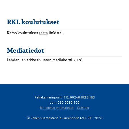
RKL koulutukset
Katso koulutukset
tästä
linkistä.
Mediatiedot
Lehden ja verkkosivuston mediakortti 2026
Rahakamarinportti 3 B, 00240 HELSINKI
puh: 010 2010 500
Tarkemmat yhteystiedot
Evästeet
© Rakennusmestarit ja –insinöörit AMK RKL 2026