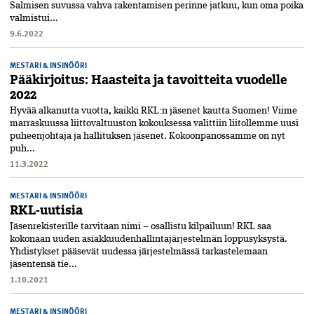
Salmisen suvussa vahva rakentamisen perinne jatkuu, kun oma poika
valmistui...
9.6.2022
MESTARI & INSINÖÖRI
Pääkirjoitus: Haasteita ja tavoitteita vuodelle
2022
Hyvää alkanutta vuotta, kaikki RKL:n jäsenet kautta Suomen! Viime
marraskuussa liittovaltuuston kokouksessa valittiin liitollemme uusi
puheenjohtaja ja hallituksen jäsenet. Kokoonpanossamme on nyt
puh...
11.3.2022
MESTARI & INSINÖÖRI
RKL-uutisia
Jäsenrekisterille tarvitaan nimi – osallistu kilpailuun! RKL saa
kokonaan uuden asiakkuudenhallintajärjestelmän loppusyksystä.
Yhdistykset pääsevät uudessa järjestelmässä tarkastelemaan
jäsentensä tie...
1.10.2021
MESTARI & INSINÖÖRI