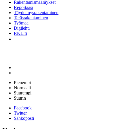
Rakentamismääräykset
Reportaasi
Täydennysrakentaminen
Teräsrakentaminen
Työmaa
Digilehti
RKL.fi
Pienempi
Normaali
Suurempi
Suurin
Facebook
Twitter
Sähköposti