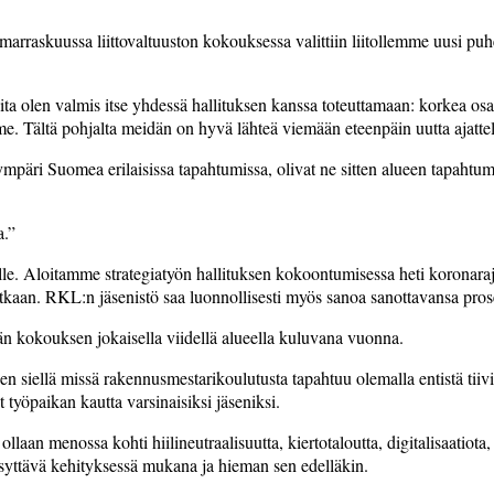
arraskuussa liittovaltuuston kokouksessa valittiin liitollemme uusi pu
a­ olen valmis itse­ yhdessä hallituksen kanssa toteuttamaan: korkea osaa
e. Tältä­ pohjalta meidän on hyvä lähteä viemään eteenpäin uutta ajatte
ri Suomea erilaisissa tapahtumissa,­ olivat ne sitten ­alueen tapahtumi
a.”
enelle. Aloitamme strategiat­yön hallituksen kokoontumisessa heti korona
kaan. RKL:n jäsenistö saa luonnollisesti myös sanoa sanottavansa pros
n kokouksen jokaisella viidellä alueella kuluvana vuonna.
n siellä missä rakennusmestarikoulutusta tapahtuu olemalla entistä tiiv
työpaikan kautta varsinaisiksi­ jäseniksi.
aan menossa kohti hiilineutraalisuutta, kiertotaloutta, digitalisaatiota
syttävä kehityksessä mukana ja hieman sen edelläkin.