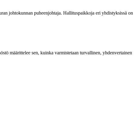
euran johtokunnan puheenjohtaja. Hallituspaikkoja eri yhdistyksissä on
östö määrittelee sen, kuinka varmistetaan turvallinen, yhdenvertainen