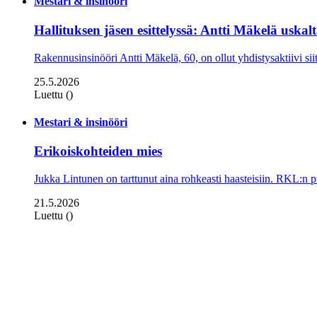
Mestari & insinööri
Hallituksen jäsen esittelyssä: Antti Mäkelä uskal
Rakennusinsinööri Antti Mäkelä, 60, on ollut yhdistysaktiivi sii
25.5.2026
Luettu ()
Mestari & insinööri
Erikoiskohteiden mies
Jukka Lintunen on tarttunut aina rohkeasti haasteisiin. RKL:n p
21.5.2026
Luettu ()