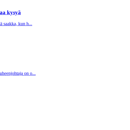
taa kysyä
tä saakka, kun h...
uheenjohtaja on o...