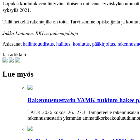
Lopuksi koulutukseen liittyvänä iloisena uutisena: Jyväskylän amma
syksyllä 2021.
Tällä hetkellä rakentajille on töitä. Tarvitsemme opiskelijoita ja koulut
Jukka Lintunen, RKL:n puheenjohtaja
Asiasanat
hallintouudistus
,
hallitus
,
koulutus
,
pääkirjoitus
,
rakennusme
Jaa artikkeli
Lue myös
Rakennusmestarin YAMK-tutkinto hakee p
TALK 2026 kokosi 26.–27.3. Tampereelle rakennusalan am
rakennusmestarin ylemmän ammattikorkeakoulututkinnon ro