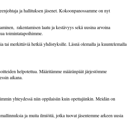
heenjohtaja ja hallituksen jäsenet. Kokoonpanossamme on nyt
minen, ­ rakentamisen laatu­ ja kestävyys sekä­ ­uusina arvoina
lua toiminta­tapoihimme.
a tai merkittäviä hetkiä yhdistyksille. Läsnä olemalla ja kuuntelemalla
­rajoitteiden helpotettua. Määritämme määränpäät järjestömme
essin aikana.
iimmin yhteydessä niin oppilaisiin kuin opettajiinkin. Meidän on
, mallinnuksia ja muita ilmiöitä, jotka tuovat jäsentemme arkeen uusia