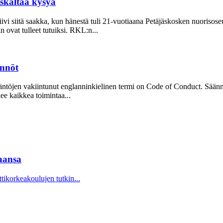
uskaltaa kysyä
ivi siitä saakka, kun hänestä tuli 21-vuo­tiaana Petäjäskosken nuoriso­s
ovat tulleet tutuiksi. RKL:n...
ännöt
Sääntöjen vakiintunut englanninkielinen termi on Code of Conduct. Säänn
kee kaikkea toimintaa...
aansa
korkeakoulujen tutkin...