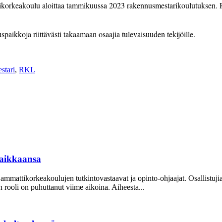
ttikorkeakoulu aloittaa tammikuussa 2023 rakennusmestarikoulutuksen.
uspaikkoja riittävästi takaamaan osaajia ­tulevaisuuden tekijöille.
stari
,
RKL
aikkaansa
mattikorkeakoulujen tutkintovastaavat ja opinto-ohjaajat. Osallistuj
oli on puhuttanut viime ­aikoina. ­Aiheesta...