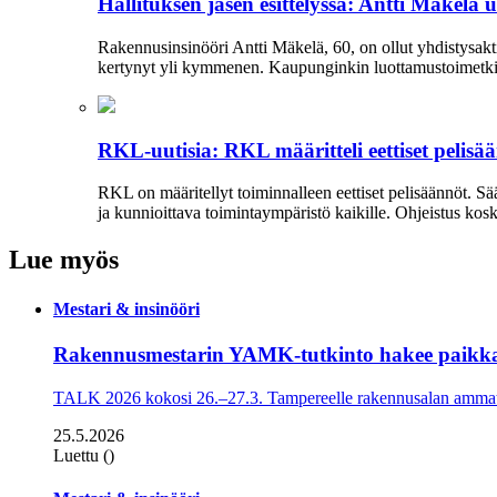
Hallituksen jäsen esittelyssä: Antti Mäkelä 
Rakennusinsinööri Antti Mäkelä, 60, on ollut yhdistysakti
kertynyt yli kymmenen. Kaupunginkin luottamustoimetkin 
RKL-uutisia: RKL määritteli eettiset pelisä
RKL on määritellyt toiminnalleen eettiset peli­säännöt. 
ja kun­nioittava toimintaympäristö kaikille. Ohjeistus kos
Lue myös
Mestari & insinööri
Rakennusmestarin YAMK-tutkinto hakee paikk
TALK 2026 kokosi 26.–27.3. Tampereelle rakennusalan ammatti
25.5.2026
Luettu ()