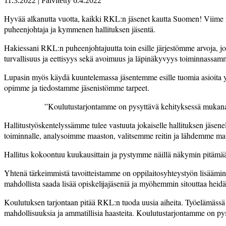
11.3.2022
|
Päivitetty
6.4.2022
Hyvää alkanutta vuotta, kaikki RKL:n jäsenet kautta Suomen! Viime m
puheenjohtaja ja kymmenen hallituksen jäsentä.
Hakiessani RKL:n puheenjohtajuutta toin esille järjestömme arvoja, joit
turvallisuus ja eettisyys sekä avoimuus ja läpinäkyvyys toiminnassamm
Lupasin myös käydä kuuntelemassa jäsentemme esille tuomia asioita ympä
opimme ja tiedostamme jäsenistömme tarpeet.
”Koulutus­tarjontamme on pysyttävä kehityksessä mukan
Hallitus­työskentelys­sämme tulee vastuuta jokaiselle­ hallituksen jäs
toiminnalle, analysoimme maaston, valitsemme reitin ja lähdemme mat
Hallitus kokoontuu kuukausittain ja pystymme näillä näkymin pitämää
Yhtenä tärkeimmistä tavoitteistamme on oppi­laitosyhteystyön lisäämine
mahdollista saada lisää opiskelijajäseniä ja myöhemmin sitouttaa heidät 
Koulutuksen tarjontaan pitää RKL:n tuoda uusia aiheita. Työelämässä oll
mahdollisuuksia ja ammatillisia haasteita. Koulutustarjontamme on py