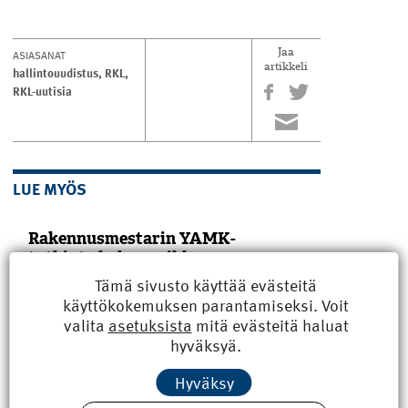
ASIASANAT
Jaa
artikkeli
hallintouudistus
,
RKL
,
RKL-uutisia
LUE MYÖS
Rakennusmestarin YAMK-
tutkinto hakee paikkaansa
Tämä sivusto käyttää evästeitä
TALK 2026 kokosi 26.–27.3. Tampereelle
rakennusalan ammattikorkeakoulujen
käyttökokemuksen parantamiseksi. Voit
tutkintovastaavat ja opinto-ohjaajat.
valita
asetuksista
mitä evästeitä haluat
Osallistujia puhutti etenkin
hyväksyä.
rakennusmestarin YAMK-tutkinto.
Koulutuspuolella rakennusmestarin
Hyväksy
ylemmän ammattikorkeakoulututkinnon
rooli on puhuttanut viime ­aikoina. ­