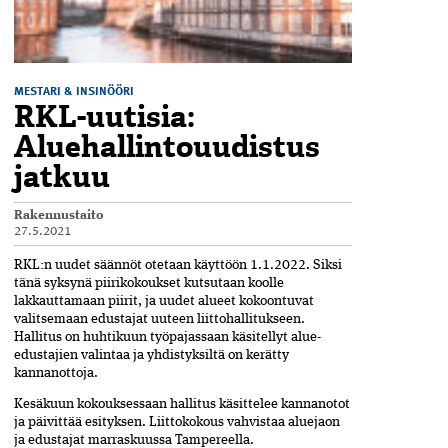
MESTARI & INSINÖÖRI
RKL-uutisia:
Aluehallinto­uudistus
jatkuu
Rakennustaito
27.5.2021
RKL:n uudet säännöt otetaan käyttöön 1.1.2022. Siksi
tänä syksynä piirikokoukset kutsutaan koolle
lakkauttamaan piirit, ja uudet alueet kokoontuvat
valitsemaan edustajat uuteen liittohallitukseen.
Hallitus on huhtikuun työpajassaan käsitellyt alue-
edustajien valintaa ja yhdistyksiltä on kerätty
kannanottoja.
Kesäkuun kokouksessaan hallitus käsittelee kannanotot
ja päivittää esityksen. Liittokokous vahvistaa aluejaon
ja edustajat marraskuussa Tampereella.