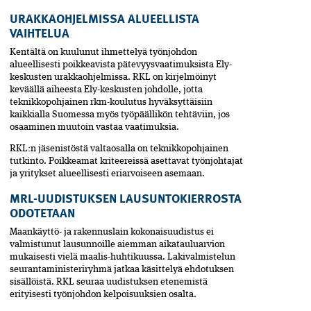
URAKKAOHJELMISSA ALUEELLISTA
VAIHTELUA
Kentältä on kuulunut ihmettelyä työnjohdon
alueellisesti poikkeavista pätevyysvaatimuksista Ely-
keskusten urakkaohjelmissa. RKL on kirjelmöinyt
keväällä aiheesta Ely-keskusten johdolle, jotta
teknikkopohjainen rkm-koulutus hyväksyttäisiin
kaikkialla Suomessa myös työpäällikön tehtäviin, jos
osaaminen muutoin vastaa vaatimuksia.
RKL:n jäsenistöstä valtaosalla on teknikkopohjainen
tutkinto. Poikkeamat kriteereissä asettavat työnjohtajat
ja yritykset alueellisesti eriarvoiseen asemaan.
MRL-UUDISTUKSEN LAUSUNTOKIERROSTA
ODOTETAAN
Maankäyttö- ja rakennuslain koko­naisuudistus ei
valmistunut lausunnoille aiemman aikataulu­arvion
mukaisesti vielä maalis-huhtikuussa. Laki­valmistelun
seuranta­ministeriryhmä jatkaa käsittelyä ehdotuksen
sisällöistä.­ RKL seuraa ­uudistuksen etenemistä
erityisesti työnjohdon ­kelpoisuuksien osalta.