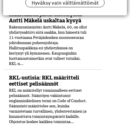
Hyväksy vain välttämättömät
Aiheesta...
Hallituksen jäsen esittelyssä:
Antti Mäkelä uskaltaa kysyä
Rakennusinsinööri Antti Mäkelä, 60, on ollut
yhdistysaktiivi siitä saakka, kun hänestä tuli
21-vuo­tiaana Petäjäskosken nuoriso­seuran
johtokunnan puheenjohtaja.
Hallituspaikkoja eri yhdistyksissä on
kertynyt yli kymmenen. Kaupunginkin
luottamustoimetkin ovat tulleet tutuiksi.
RKL:n...
RKL-uutisia: RKL määritteli
eettiset pelisäännöt
RKL on määritellyt toiminnalleen eettiset
peli­säännöt. Sääntöjen vakiintunut
englanninkielinen termi on Code of Conduct.
Säännöstö määrittelee sen, kuinka
varmistetaan turvallinen, yhdenvertainen ja
kun­nioittava toimintaympäristö kaikille.
Ohjeistus koskee kaikkea toimintaa...