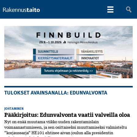
TULOKSET AVAINSANALLA: EDUNVALVONTA
JOHTAMINEN
Pääkirjoitus: Edunvalvonta vaatii valveilla oloa
Nyt on enää muutama viikko uuden rakentamislain
voimaanastumiseen, ja sen osittaiseksi muuttamiseksi valmisteltu
”korjaus­sarja” HE101 ehtinee aivan joulun alla presidentin