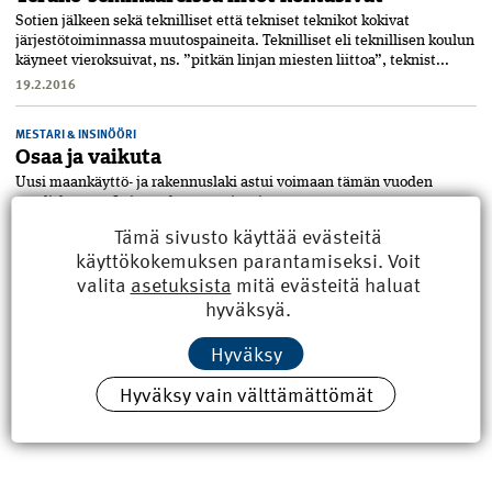
Sotien jälkeen sekä teknilliset että tekniset teknikot kokivat
järjestötoiminnassa muutospaineita. Teknilliset eli teknillisen koulun
käyneet vieroksuivat, ns. ”pitkän linjan miesten liittoa”, teknist...
19.2.2016
MESTARI & INSINÖÖRI
Osaa ja vaikuta
Uusi maankäyttö- ja rakennuslaki astui voimaan tämän vuoden
maaliskuussa. Lainsäädäntö uusiutui muun muassa
suunnittelijoiden ja työnjohtajien pätevyysvaatimusten osalta. Nyt
Tämä sivusto käyttää evästeitä
jos koskaan jäsenistömme...
käyttökokemuksen parantamiseksi. Voit
29.10.2015
valita
asetuksista
mitä evästeitä haluat
hyväksyä.
Hyväksy
Hyväksy vain välttämättömät