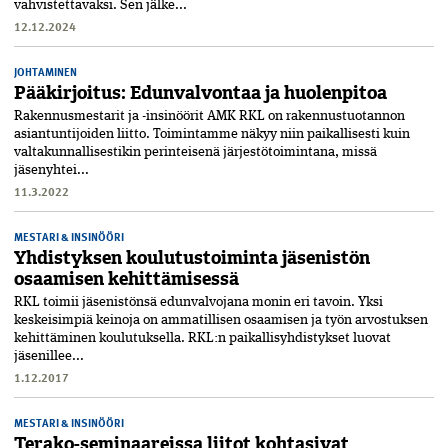
vahvistettavaksi. Sen jälke...
12.12.2024
JOHTAMINEN
Pääkirjoitus: Edunvalvontaa ja huolenpitoa
Rakennusmestarit ja -insinöörit AMK RKL on rakennustuotannon
asiantuntijoiden liitto. Toimin­tamme näkyy niin paikallisesti kuin
valtakunnallisestikin perinteisenä järjestötoimintana, missä
jäsenyhtei...
11.3.2022
MESTARI & INSINÖÖRI
Yhdistyksen koulutustoiminta jäsenistön
osaamisen kehittämisessä
RKL toimii jäsenistönsä edunvalvojana monin eri tavoin. Yksi
keskeisimpiä keinoja on ammatillisen osaamisen ja työn arvostuksen
kehittäminen koulutuksella. RKL:n paikallisyhdistykset luovat
jäsenillee...
1.12.2017
MESTARI & INSINÖÖRI
Terako-seminaareissa liitot kohtasivat