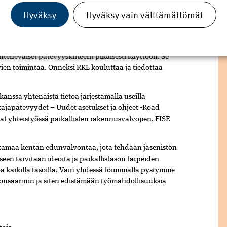
ata kaikilta osin uusien pätevyysvaatimusten
Hyväksy
Hyväksy vain välttämättömät
ppo selitys: yksiselitteisiä ohjeita ei ole vielä jaettu.
iin kriteeriksi FISE Oy:n julkaisemat
n työnjohtajan osalta.
teneväiset pätevyyskriteerit pikaisesti käyttöön. Se
evien toimintaa. Onneksi RKL kouluttaa ja tiedottaa
nssa yhtenäistä tietoa järjestämällä useilla
tajapätevyydet – Uudet asetukset ja ohjeet -Road
vat yhteistyössä paikallisten rakennusvalvojien, FISE
ittamaa kentän edunvalvontaa, jota tehdään jäsenistön
seen tarvitaan ideoita ja paikallistason tarpeiden
a kaikilla tasoilla. Vain yhdessä toimimalla pystymme
donsaannin ja siten edistämään työmahdollisuuksia