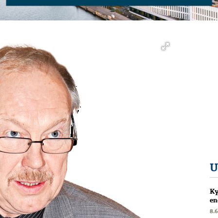
U
Ky
en
8.