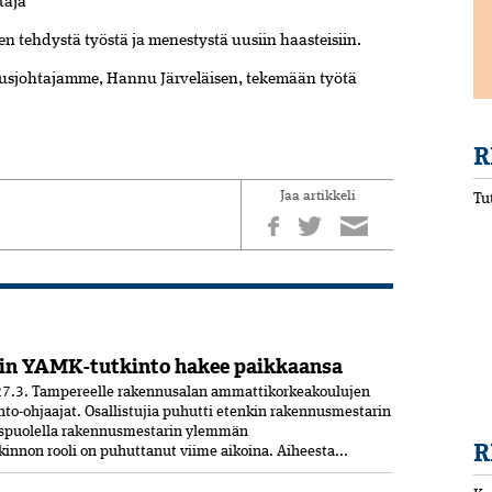
taja
teen tehdystä työstä ja menestystä uusiin haasteisiin.
tusjohtajamme, Hannu Järveläisen, tekemään työtä
R
Jaa artikkeli
Tu
in YAMK-tutkinto hakee paikkaansa
7.3. Tampereelle rakennusalan ammattikorkeakoulujen
nto-ohjaajat. Osallistujia puhutti etenkin rakennusmestarin
uspuolella rakennusmestarin ylemmän
R
nnon rooli on puhuttanut viime ­aikoina. ­Aiheesta...