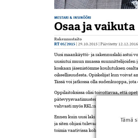
MESTARI & INSINÖÖRI
Osaa ja vaikuta
Rakennustaito
RT 05/2015
|
29.10.2015
|
Päivitetty
12.12.201
Uusi maankäyttö- ja rakennuslaki astui
uusiutui muun muassa suunnittelijoiden j
koskaan jäsenistömme koulutuksen osalta
oikeellisuudesta. Opiskelijat kun voivat a
Tässä voi jatkossa olla sudenkuoppa, jota
Oppilaitoksissa olisi toivottavaa, että ope
pätevyysvaatimusten mukaisen peruskoulu
vahvasti myös RKL:n opiskelijatapahtumiss
Ennen kuin uusi laki astui voimaan, RKL ant
Tämä s
ja siten ohjasi tulevaa lainsäädäntöä. N
toimia vaativissa kohteissa myös jatkossa.