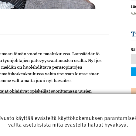
10
4.
T
6
Sä
 voimaan tämän vuoden maaliskuussa. Lainsäädäntö
a työnjohtajien pätevyysvaatimusten osalta. Nyt jos
 meidän on huolehdittava perusopintojen
mmattikorkeakouluissa valita itse osan kursseistaan.
 emme välttämättä juuri nyt havaitse.
ttajat ohjaisivat opiskelijat suorittamaan uusien
tuksen. Tämä on asia, jota meidän on painotettava
a eri puolilla maata oppilaitoskiertueillamme.
oi aktiivisesti lausuntoja suunnitteilla olevasta laista
ivusto käyttää evästeitä käyttökokemuksen parantamiseks
äin turvasimme jäsenistömme mahdollisuudet saada
valita
asetuksista
mitä evästeitä haluat hyväksyä.