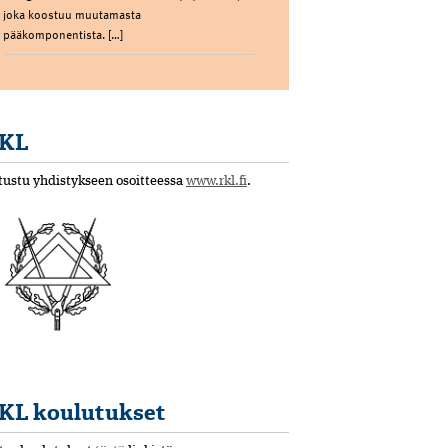
joka koostuu muutamasta
pääkomponentista. […]
KL
tustu yhdistykseen osoitteessa
www.rkl.fi
.
KL koulutukset