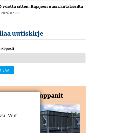
0 vuotta sitten: Rajajoen uusi rautatiesilta
6.2026 07:00
ilaa uutiskirje
hköposti
Yhteistyökumppanit
i. Voit