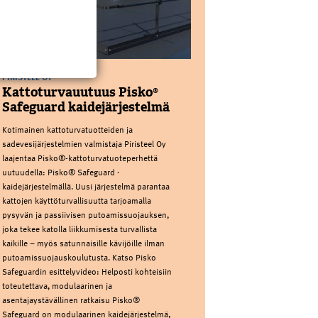
PIRISTEEL OY
Kattoturvauutuus Pisko®
Safeguard kaidejärjestelmä
Kotimainen kattoturvatuotteiden ja
sadevesijärjestelmien valmistaja Piristeel Oy
laajentaa Pisko®-kattoturvatuoteperhettä
uutuudella: Pisko® Safeguard -
kaidejärjestelmällä. Uusi järjestelmä parantaa
kattojen käyttöturvallisuutta tarjoamalla
pysyvän ja passiivisen putoamissuojauksen,
joka tekee katolla liikkumisesta turvallista
kaikille – myös satunnaisille kävijöille ilman
putoamissuojauskoulutusta. Katso Pisko
Safeguardin esittelyvideo: Helposti kohteisiin
toteutettava, modulaarinen ja
asentajaystävällinen ratkaisu Pisko®
Safeguard on modulaarinen kaidejärjestelmä,