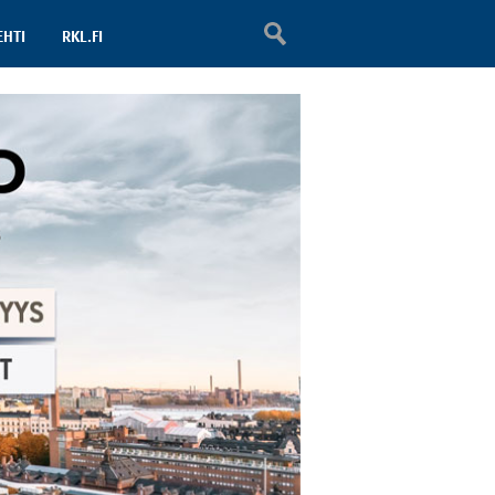
EHTI
RKL.FI