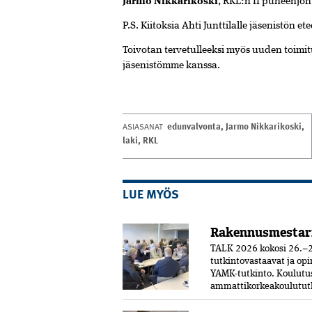
Jarmo Nikkarikoski
, RKL:n II puheenjoh
P.S. Kiitoksia Ahti Junttilalle jäsenistön e
Toivotan tervetulleeksi myös uuden toimi
jäsenistömme kanssa.
edunvalvonta
,
Jarmo Nikkarikoski
,
ASIASANAT
laki
,
RKL
LUE MYÖS
Rakennusmestar
TALK 2026 kokosi 26.–2
tutkintovastaavat ja opi
YAMK-tutkinto. Koulut
ammattikorkeakoulututki