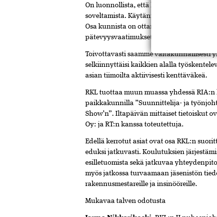
On luonnollista, että kunnissa ei vielä os
soveltamista. Käytännön kirjavuudelle on hel
Osa kunnista on ottanut pätevyysvaatimuks
pätevyysvaatimukset esimerkiksi vastaava
Toivottavasti saamme valtakunnallisesti yh
selkiinnyttäisi kaikkien alalla työskentel
asian tiimoilta aktiivisesti kenttäväkeä.
RKL tuottaa muun muassa yhdessä RIA:n ka
paikkakunnilla ”Suunnittelija- ja työnjoh
Show’n”. Iltapäivän mittaiset tietoiskut o
Oy: ja RT:n kanssa toteutettuja.
Edellä kerrotut asiat ovat osa RKL:n suor
eduksi jatkuvasti. Koulutuksien järjestämi
esilletuomista sekä jatkuvaa yhteydenpito
myös jatkossa turvaamaan jäsenistön tie
rakennusmestareille ja insinööreille.
Mukavaa talven odotusta