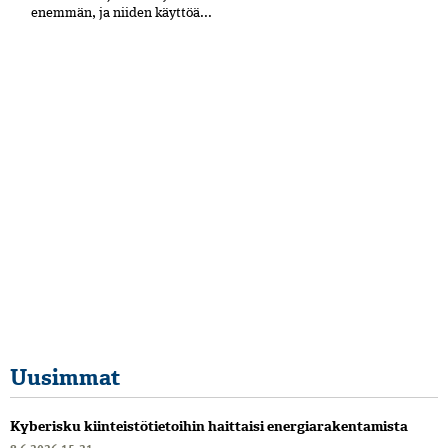
enemmän, ja niiden käyttöä...
Uusimmat
Kyberisku kiinteistötietoihin haittaisi energiarakentamista
8.6.2026 15:21