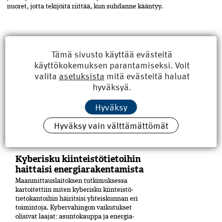
nuoret, jotta tekijöitä riittää, kun suhdanne kääntyy.
edunvalvonta
,
ASIASANAT
Jaa
Tämä sivusto käyttää evästeitä
artikkeli
Fise-pätevyys
,
käyttökokemuksen parantamiseksi. Voit
pääkirjoitus
,
valita
asetuksista
mitä evästeitä haluat
pätevyysrekisteri
,
hyväksyä.
rakentamislaki
,
RKL
,
sääntelyprosessi
Hyväksy
Hyväksy vain välttämättömät
LUE MYÖS
Kyberisku kiinteistötietoihin
haittaisi energiarakentamista
Maanmittauslaitoksen tutkimuksessa
kartoitettiin miten kyberisku kiinteistö­
tietokantoihin häiritsisi yhteiskunnan eri
toimintoja. Kyber­vahingon vaikutukset
olisivat laajat: asuntokauppa ja energia­