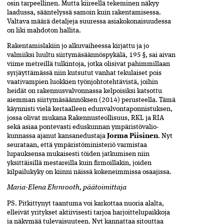
osin tarpeellinen. Mutta kiireellä tekeminen näkyy
laadussa, sääntelyssä samoin kuin rakentamisessa.
Valtava määrä detaljeja suuressa asiakokonaisuudessa
on liki mahdoton hallita.
Rakentamislakiin jo alkuvaiheessa kirjattu ja jo
valmiiksi luultu siirtymäsäännöspykälä, 195 §, sai aivan
viime metreillä tulkintoja, jotka olisivat pahimmillaan
syrjäyttämässä niin kutsutut vanhat tekulaiset pois
vaativampien luokkien työnjohtotehtävistä, joihin
heidät on rakennusvalvonnassa kelpoisiksi katsottu
aiemman siirtymäsäännöksen (2014) perusteella. Tämä
käynnisti vielä kertaalleen edunvalvontaponnistuksen,
jossa olivat mukana Rakennusteollisuus, RKL ja RIA
sekä asiaa pontevasti eduskunnan ympäristövalio­
kunnassa ajanut kansanedustaja
Jorma Piisinen
. Nyt
seurataan, että ympäristö­ministeriö varmistaa
lupauksensa mukaisesti töiden jatkumisen niin
yksittäisillä mestareilla kuin firmoillakin, joiden
kilpailukyky on kiinni näissä kokeneimmissa osaajissa.
Maria-Elena Ehrnrooth, päätoimittaja
PS. Pitkittynyt taantuma voi karkottaa nuoria alalta,
elleivät yritykset aktiivisesti tarjoa harjoittelupaikkoja
ja näkymää tulevaisuuteen. Nyt kannattaa sitouttaa