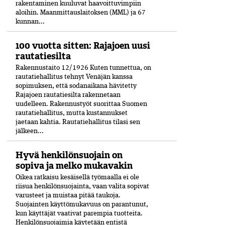
rakentaminen kuuluvat haavoittuvimpiin
aloihin. Maanmittauslaitoksen (MML) ja 67
kunnan...
100 vuotta sitten: Rajajoen uusi
rautatiesilta
Rakennustaito 12/1926 Kuten tunnettua, on
rautatiehallitus tehnyt Venäjän kanssa
sopimuksen, että sodanaikana hävitetty
Rajajoen rautatiesilta rakennetaan
uudelleen. Rakennustyöt suorittaa Suomen
rautatiehallitus, mutta kustannukset
jaetaan kahtia. Rautatiehallitus tilasi sen
jälkeen...
Hyvä henkilönsuojain on
sopiva ja melko mukavakin
Oikea ratkaisu kesäisellä työmaalla ei ole
riisua henkilönsuojainta, vaan valita sopivat
varusteet ja muistaa pitää taukoja.
Suojainten käyttömukavuus on parantunut,
kun käyttäjät vaativat parempia tuotteita.
Henkilönsuojaimia käytetään entistä