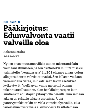
JOHTAMINEN
Pääkirjoitus:
Edunvalvonta vaatii
valveilla oloa
Rakennustaito
12.12.2024
Nyt on enää muutama viikko uuden rakentamislain
voimaanastumiseen, ja sen osittaiseksi muuttamiseksi
valmisteltu ”korjaus­sarja” HE101 ehtinee aivan joulun
alla presidentin vahvistettavaksi. Sen jälkeen voidaan
varmuudella tietää, minkälaiseen lakiin asetukset
kytkeytyvät. Vielä aivan viime metreillä on niin
rakennusteollisuuden, alan henkilö­järjestöjen kuin
kuntienkin edustajien pitänyt olla hereillä, kun samaan
aikaan on rukattu lakia ja asetuksia. Uusi
pätevyysrekisterikin on vielä viimeistelyä vailla, eikä
järjestelmä pysty vielä alkuvuodesta käsittelemään