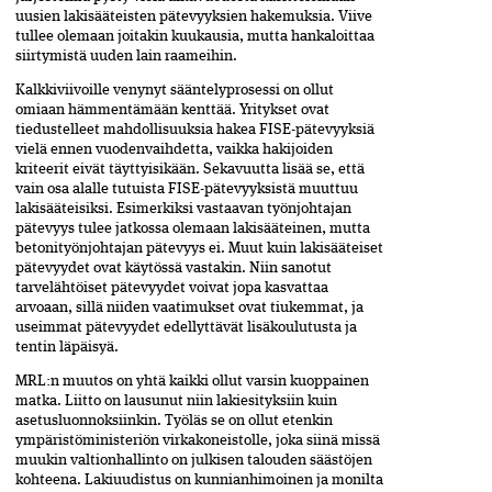
uusien lakisääteisten pätevyyksien hakemuksia. Viive
tullee olemaan joitakin kuukausia, mutta hankaloittaa
siirtymistä uuden lain raameihin.
Kalkkiviivoille venynyt sääntelyprosessi on ollut
omiaan hämmentämään kenttää. Yritykset ovat
tiedustelleet mahdollisuuksia hakea FISE-pätevyyksiä
vielä ennen vuodenvaihdetta, vaikka hakijoiden
kriteerit eivät täyttyisikään. Sekavuutta lisää se, että
vain osa alalle tutuista FISE-pätevyyksistä muuttuu
lakisääteisiksi. Esimerkiksi vastaavan työnjohtajan
pätevyys tulee jatkossa olemaan lakisääteinen, mutta
betonityönjohtajan pätevyys ei. Muut kuin lakisääteiset
pätevyydet ovat käytössä vastakin. Niin sanotut
tarvelähtöiset pätevyydet voivat jopa kasvattaa
arvoaan, sillä niiden vaatimukset ovat tiukemmat, ja
useimmat pätevyydet edellyttävät lisäkoulutusta ja
tentin läpäisyä.
MRL:n muutos on yhtä kaikki ollut varsin kuoppainen
matka. Liitto on lausunut niin lakiesityksiin kuin
asetusluonnoksiinkin. Työläs se on ollut etenkin
ympäristöministe­riön virkakoneistolle, joka siinä missä
muukin valtionhallinto on julkisen talouden säästöjen
kohteena. Lakiuudistus on kunnianhimoinen ja monilta