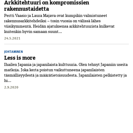
Arkkitehtuuri on kompromissien
rakennustaidetta
Pertti Vaasio ja Laura Majava ovat kumpikin valmistuneet
rakennusarkkitehdeiksi – tosin vuosia on välissä lähes
viisikymmentä. Heidän ajatuksensa arkkitehtuurista kulkevat
kuitenkin hyvin samaan suunt...
24.5.2021
JOHTAMINEN
Less is more
Ihailen Japania ja japanilaista kulttuuria. Olen tehnyt Japaniin useita
matkoja. Joka kerta poistun vaikuttuneena japanilaisten
täsmällisyydestä ja määrätietoisuudesta. Japanilaisten pelkistetty ja
hi...
2.9.2020