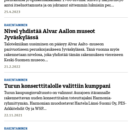
antoi itse­luottamusta ja on johtanut sittemmin lukuisiin per...
25.4.2023
RAKENTAMINEN
Nivel yhdistää Alvar Aallon museot
Jyväskylässä
Talotekniikan uusiminen on pääsyy Alvar Aalto -museon
parivuotiseen peruskorjaukseen Jyväskylässä. Tänä vuonna myös
rakennetaan nivelosa, joka yhdistää tämän rakennuksen viereiseen
Keski-Suomen museoo...
21.2.2022
RAKENTAMINEN
Turun konserttitalolle valittiin kumppani
Turun kaupunginvaltuusto on valinnut Aurajoen itärannalle
rakennettavan uuden konserttitalon toteuttajaksi Harmonia-
ryhmittymän. Harmonian muodostavat Hartela Länsi-Suomi Oy, PES-
Arkkitehdit Oy ja WSP...
22.11.2021
RAKENTAMINEN