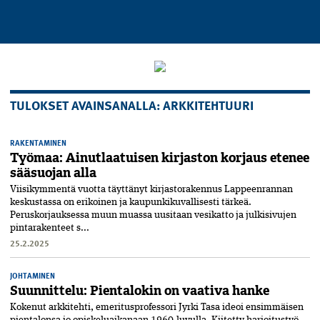
TULOKSET AVAINSANALLA: ARKKITEHTUURI
RAKENTAMINEN
Työmaa: Ainutlaatuisen kirjaston korjaus etenee
sääsuojan alla
Viisikymmentä vuotta täyttänyt kirjastorakennus Lappeenrannan
keskustassa on erikoinen ja kaupunkikuvallisesti tärkeä.
Peruskorjauksessa muun muassa uusitaan vesikatto ja julkisivujen
pintarakenteet s...
25.2.2025
JOHTAMINEN
Suunnittelu: Pientalokin on vaativa hanke
Kokenut arkkitehti, emeritus­professori Jyrki Tasa ideoi ensimmäisen
pientalonsa jo opiskelu­aikanaan 1960-luvulla. Kiitetty harjoitus­työ