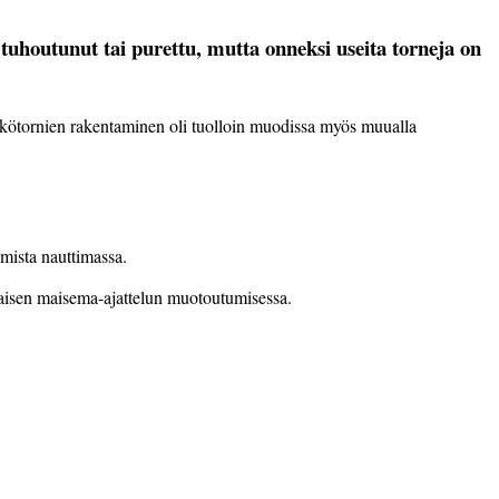
 tuhoutunut tai purettu, mutta onneksi useita torneja on
 Näkö­tornien rakentaminen oli tuolloin muodissa myös muualla
emista nauttimassa.
aisen maisema-ajatte­lun muotoutumisessa.