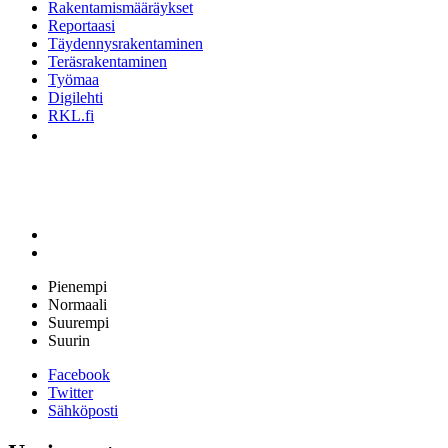
Rakentamismääräykset
Reportaasi
Täydennysrakentaminen
Teräsrakentaminen
Työmaa
Digilehti
RKL.fi
Pienempi
Normaali
Suurempi
Suurin
Facebook
Twitter
Sähköposti