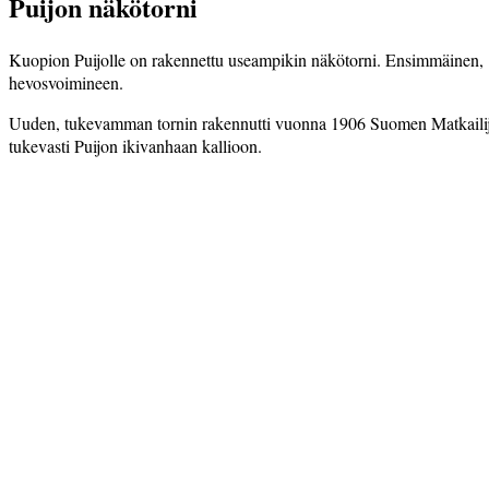
Puijon näkötorni
Kuopion Puijolle on rakennettu useampikin näkötorni. Ensimmäinen, 16-
hevosvoimineen.
Uuden, tukevamman tornin raken­nutti vuonna 1906 Suomen Matkailijayhdi
tukevasti Puijon ikivanhaan kallioon.