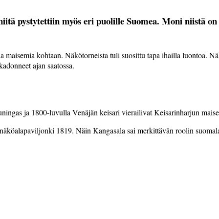
iitä pystytettiin myös eri puolille Suomea. Moni niistä on
isia maise­mia kohtaan. Näkötorneista tuli suosittu tapa ihailla luontoa.
kadonneet ajan saatossa.
ningas ja 1800-luvulla Venäjän keisari vierailivat Keisarin­harjun mais
 näköalapaviljonki 1819. Näin Kangasala sai merkittävän roolin suomal