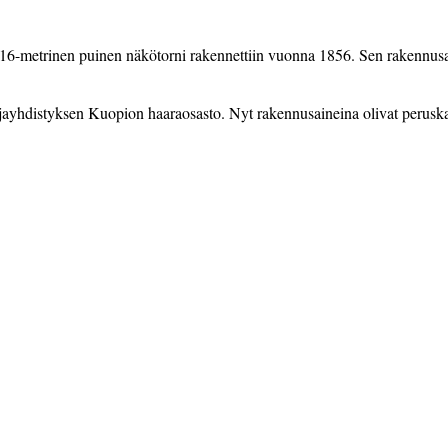
metrinen puinen näkö­torni rakennettiin vuonna 1856. Sen raken­nusainei
styksen Kuopion haaraosasto. Nyt rakennus­aineina olivat peruskalliosta