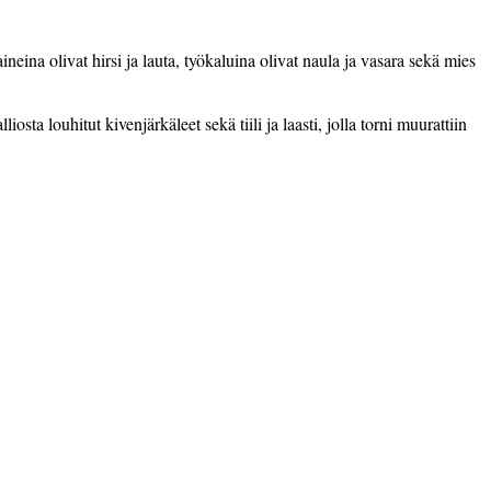
na olivat hirsi ja lauta, työkaluina olivat naula ja vasara sekä mies
 louhitut kivenjärkäleet sekä tiili ja laasti, jolla torni muurattiin