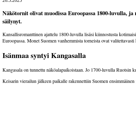
26.5.2025
Näkötornit olivat muodissa Euroopassa 1800-luvulla, ja n
säilynyt.
Kansallisromanttinen ajattelu 1800-luvulla lisäsi kiin­nos­tusta kotima
Euroopassa. Monet Suomen vanhemmista torneista ovat valitettavasti 
Isänmaa syntyi Kangasalla
Kangasala on tunnettu näköala­paikoistaan. Jo 1700-luvulla Ruotsin ku
Keisarin vierailun jälkeen paikalle rakennettiin Suomen ensimmäinen