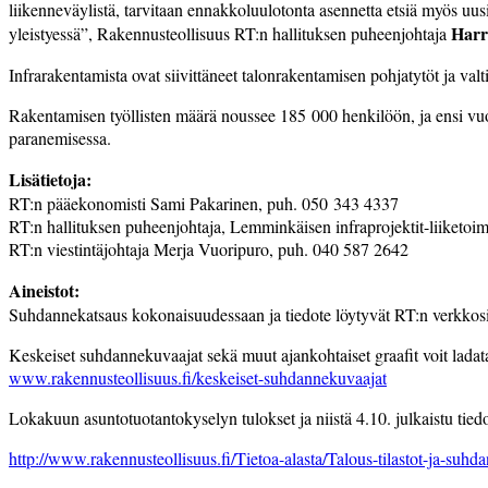
liikenneväylistä, tarvitaan ennakkoluulotonta asennetta etsiä myös uus
Harr
yleistyessä”, Rakennusteollisuus RT:n hallituksen puheenjohtaja
Infrarakentamista ovat siivittäneet talonrakentamisen pohjatytöt ja v
Rakentamisen työllisten määrä noussee 185 000 henkilöön, ja ensi vuo
paranemisessa.
Lisätietoja:
RT:n pääekonomisti Sami Pakarinen, puh. 050 343 4337
RT:n hallituksen puheenjohtaja, Lemminkäisen infraprojektit-liiketoi
RT:n viestintäjohtaja Merja Vuoripuro, puh. 040 587 2642
Aineistot:
Suhdannekatsaus kokonaisuudessaan ja tiedote löytyvät RT:n verkkos
Keskeiset suhdannekuvaajat sekä muut ajankohtaiset graafit voit lada
www.rakennusteollisuus.fi/keskeiset-suhdannekuvaajat
Lokakuun asuntotuotantokyselyn tulokset ja niistä 4.10. julkaistu tiedo
http://www.rakennusteollisuus.fi/Tietoa-alasta/Talous-tilastot-ja-suhd