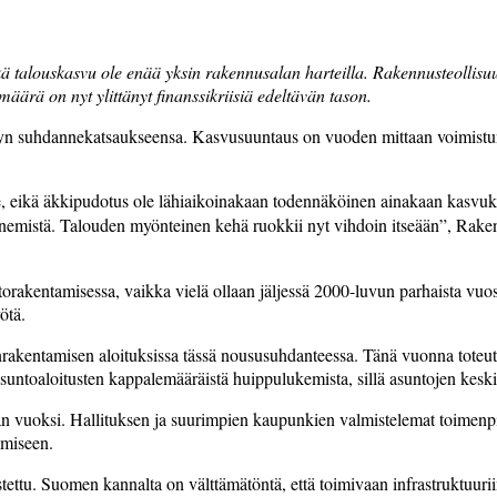
ä talouskasvu ole enää yksin rakennusalan harteilla. Rakennusteollisu
ärä on nyt ylittänyt finanssikriisiä edeltävän tason.
syn suhdannekatsaukseensa. Kasvusuuntaus on vuoden mittaan voimistu
, eikä äkkipudotus ole lähiaikoinakaan todennäköinen ainakaan kasvuke
henemistä. Talouden myönteinen kehä ruokkii nyt vihdoin itseään”, Rak
storakentamisessa, vaikka vielä ollaan jäljessä 2000-luvun parhaista vu
ötä.
rakentamisen aloituksissa tässä noususuhdanteessa. Tänä vuonna toteut
suntoaloitusten kappalemääräistä huippulukemista, sillä asuntojen kes
 vuoksi. Hallituksen ja suurimpien kaupunkien valmistelemat toimenpi
amiseen.
tettu. Suomen kannalta on välttämätöntä, että toimivaan infrastruktuuriin i