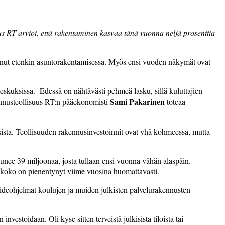
us RT arvioi, että rakentaminen kasvaa tänä vuonna neljä prosenttia
nut etenkin asuntorakentamisessa. Myös ensi vuoden näkymät ovat
skuksissa. Edessä on nähtävästi pehmeä lasku, sillä kuluttajien
Sami Pakarinen
ennusteollisuus RT:n pääekonomisti
toteaa
osista. Teollisuuden rakennusinvestoinnit ovat yhä kohmeessa, mutta
unee 39 miljoonaa, josta tullaan ensi vuonna vähän alaspäin.
kikoko on pienentynyt viime vuosina huomattavasti.
deohjelmat koulujen ja muiden julkisten palvelurakennusten
nvestoidaan. Oli kyse sitten terveistä julkisista tiloista tai