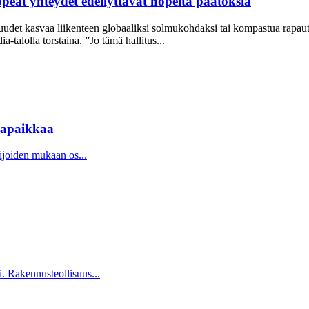
peat yhteydet edellyttävät nopeita päätöksiä
et kasvaa liikenteen globaaliksi solmukohdaksi tai kompastua rapaut
-talolla torstaina. ”Jo tämä hallitus...
japaikkaa
ijoiden mukaan os...
. Rakennusteollisuus...