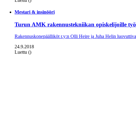
Luettu ()
Mestari & insinööri
Turun AMK rakennustekniikan opiskelijoille työ
Rakennuskonepäälliköt r.y:n Olli Heire ja Juha Helin luovuttiva
24.9.2018
Luettu ()