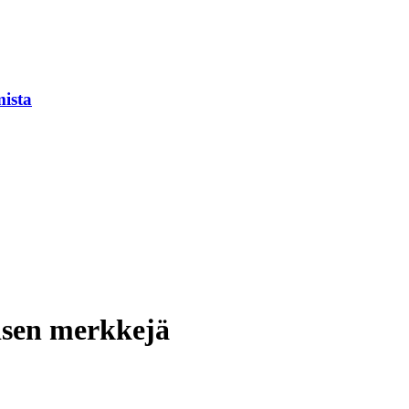
mista
isen merkkejä