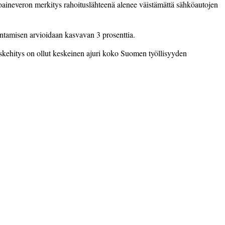
ttoaineveron merkitys rahoituslähteenä alenee väistämättä sähköautojen
entamisen arvioidaan kasvavan 3 prosenttia.
skehitys on ollut keskeinen ajuri koko Suomen työllisyyden