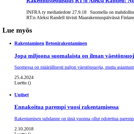
Rakennusteollisuus RT:n Aleksi Randell: No
INFRA ry mediatiedote 27.9.18 Suomella on mahdollisuud
RT:n Aleksi Randell tiivisti Maarakennuspäivässä Finlandia
Lue myös
Rakentaminen
Betonirakentaminen
Jopa miljoona suomalaista on ilman väestönsuo
Suomessa on määrällisesti paljon väestönsuojia, mutta asiantunt
25.4.2024
Luettu ()
Uutiset
Ennakoitua parempi vuosi rakentamisessa
Rakentamisen suhdanne on tänä vuonna ollut odotettua parempi
2.10.2018