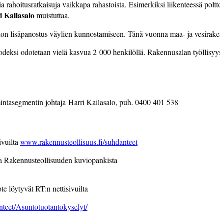
ia rahoitusratkaisuja vaikkapa rahastoista. Esimerkiksi liikenteessä pol
i Kailasalo
muistuttaa.
altion lisäpanostus väylien kunnostamiseen. Tänä vuonna maa- ja vesirak
deksi odotetaan vielä kasvua 2 000 henkilöllä. Rakennusalan työllisyy
mintasegmentin johtaja Harri Kailasalo, puh. 0400 401 538
ivuilta
www.rakennusteollisuus.fi/suhdanteet
ta Rakennusteollisuuden kuviopankista
te löytyvät RT:n nettisivuilta
anteet/Asuntotuotantokyselyt/