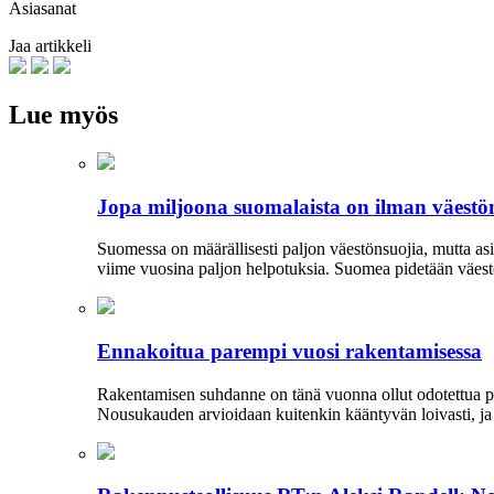
Asiasanat
Jaa artikkeli
Lue myös
Jopa miljoona suomalaista on ilman väest
Suomessa on määrällisesti paljon väestönsuojia, mutta as
viime vuosina paljon helpotuksia. Suomea pidetään väestö
Ennakoitua parempi vuosi rakentamisessa
Rakentamisen suhdanne on tänä vuonna ollut odotettua p
Nousukauden arvioidaan kuitenkin kääntyvän loivasti, ja 