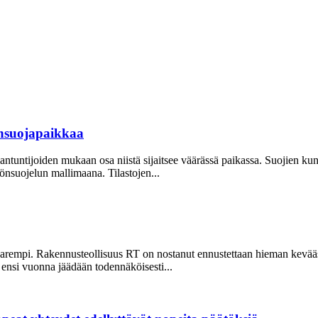
önsuojapaikkaa
iantuntijoiden mukaan osa niistä sijaitsee väärässä paikassa. Suojien k
nsuojelun mallimaana. Tilastojen...
arempi. Rakennusteollisuus RT on nostanut ennustettaan hieman kevääs
ensi vuonna jäädään todennäköisesti...