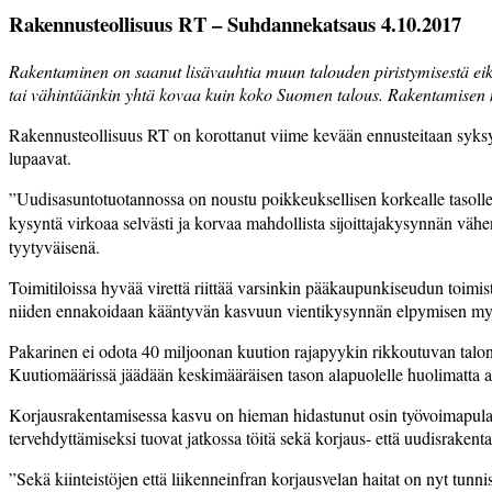
Rakennusteollisuus RT – Suhdannekatsaus 4.10.2017
Rakentaminen on saanut lisävauhtia muun talouden piristymisestä eik
tai vähintäänkin yhtä kovaa kuin koko Suomen talous. Rakentamisen mä
Rakennusteollisuus RT on korottanut viime kevään ennusteitaan syk
lupaavat.
”Uudisasuntotuotannossa on noustu poikkeuksellisen korkealle tasolle
kysyntä virkoaa selvästi ja korvaa mahdollista sijoittajakysynnän vä
tyytyväisenä.
Toimitiloissa hyvää virettä riittää varsinkin pääkaupunkiseudun toimi
niiden ennakoidaan kääntyvän kasvuun vientikysynnän elpymisen my
Pakarinen ei odota 40 miljoonan kuution rajapyykin rikkoutuvan talon
Kuutiomäärissä jäädään keskimääräisen tason alapuolelle huolimatta a
Korjausrakentamisessa kasvu on hieman hidastunut osin työvoimapulan
tervehdyttämiseksi tuovat jatkossa töitä sekä korjaus- että uudisrakent
”Sekä kiinteistöjen että liikenneinfran korjausvelan haitat on nyt tunnis