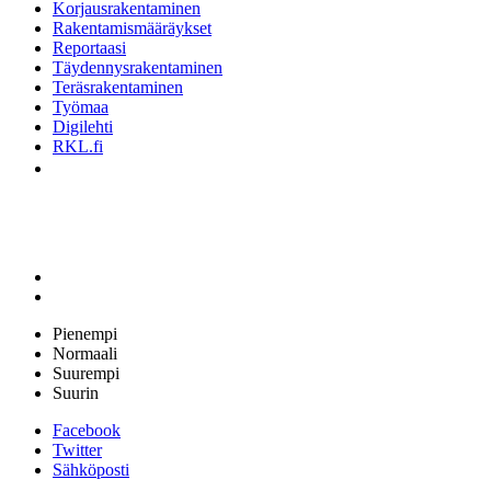
Korjausrakentaminen
Rakentamismääräykset
Reportaasi
Täydennysrakentaminen
Teräsrakentaminen
Työmaa
Digilehti
RKL.fi
Pienempi
Normaali
Suurempi
Suurin
Facebook
Twitter
Sähköposti