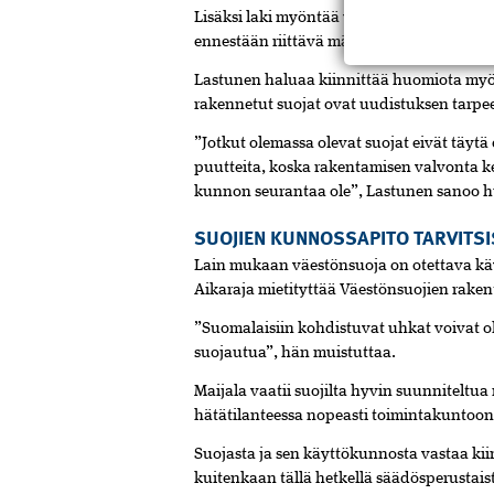
Lisäksi laki myöntää vapautuksen väestönsu
ennestään riittävä määrä suojapaikkoja t
Lastunen haluaa kiinnittää huomiota myö
rakennetut suojat ovat uudistuksen tarpe
”Jotkut olemassa olevat suojat eivät täy
puutteita, koska rakentamisen valvonta ke
kunnon seurantaa ole”, Lastunen sanoo 
SUOJIEN KUNNOSSAPITO TARVITSI
Lain mukaan väestönsuoja on otettava kä
Aikaraja mietityttää Väestönsuojien rake
”Suomalaisiin kohdistuvat uhkat voivat olla
suojautua”, hän muistuttaa.
Maijala vaatii suojilta hyvin suunniteltua
hätätilanteessa nopeasti toimintakuntoon
Suojasta ja sen käyttökunnosta vastaa kiin
kuitenkaan tällä hetkellä säädösperustais