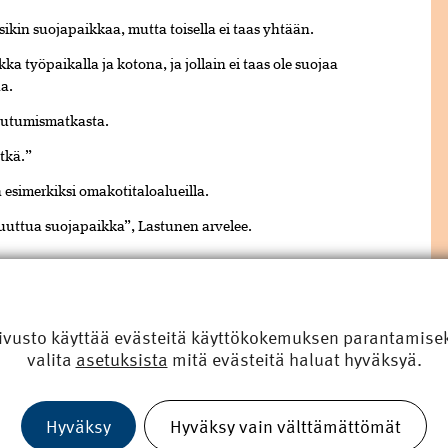
sikin suojapaikkaa, mutta toisella ei taas yhtään.
ka työpaikalla ja kotona, ja jollain ei taas ole suojaa
a.
autumismatkasta.
itkä.”
esimerkiksi omakotitaloalueilla.
puuttua suojapaikka”, Lastunen arvelee.
N HELPOTUKSIA
ojien rakentamiseen merkittäviä helpotuksia. Syyksi
ammat rakentamiskustannukset tai suuret tekniset
ivusto käyttää evästeitä käyttökokemuksen parantamiseks
valita
asetuksista
mitä evästeitä haluat hyväksyä.
rakennusten kerrosalaa on kasvatettu reilusti, mikä on
ista.
Hyväksy
Hyväksy vain välttämättömät
väin”, Lastunen kysyy painokkaasti.