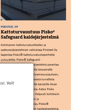
PIRISTEEL OY
Kattoturvauutuus Pisko®
Safeguard kaidejärjestelmä
Kotimainen kattoturvatuotteiden ja
sadevesijärjestelmien valmistaja Piristeel Oy
laajentaa Pisko®-kattoturvatuoteperhettä
uutuudella: Pisko® Safeguard -
kaidejärjestelmällä. Uusi järjestelmä parantaa
kattojen käyttöturvallisuutta tarjoamalla
pysyvän ja passiivisen putoamissuojauksen,
joka tekee katolla liikkumisesta turvallista
i. Voit
kaikille – myös satunnaisille kävijöille ilman
putoamissuojauskoulutusta. Katso Pisko
Safeguardin esittelyvideo: Helposti kohteisiin
toteutettava, modulaarinen ja
asentajaystävällinen ratkaisu Pisko®
Safeguard on modulaarinen kaidejärjestelmä,