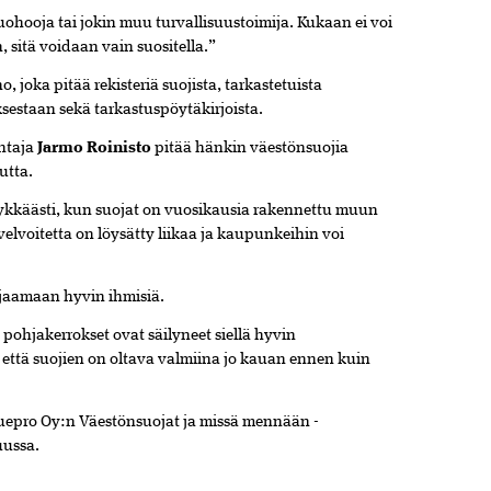
ohooja tai jokin muu turvallisuustoimija. Kukaan ei voi
sitä voidaan vain suositella.”
, joka pitää rekisteriä suojista, tarkastetuista
ksestaan sekä tarkastuspöytäkirjoista.
htaja
Jarmo Roinisto
pitää hänkin väestönsuojia
utta.
ykkäästi, kun suojat on vuosikausia rakennettu muun
lvoitetta on löysätty liikaa ja kaupunkeihin voi
ojaamaan hyvin ihmisiä.
pohjakerrokset ovat säilyneet siellä hyvin
 että suojien on oltava valmiina jo kauan ennen kuin
luepro Oy:n Väestönsuojat ja missä mennään -
uussa.