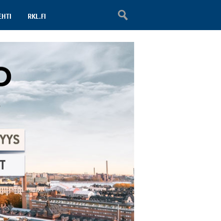
EHTI
RKL.FI