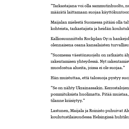
”Tarkastajana voi olla sammutinhuolto, nu
määrätä laittamaan suojaa käyttökuntoon, 
Maijalan mielestä Suomessa pitäisi olla taho
kohteista, tarkastajista ja heidän koulutu
Kalliosuunnittelu Rockplan Oy:n hankejo
olennaisena osana kansalaisten turvallisu
”Suomessa väestönsuojelu on ratkaistu äl
rakentamisen yhteydessä. Nyt rakentamisve
muodostua alueita, joissa ei ole suojaa.”
Hän muistuttaa, että talosuoja pystyy su
”Se on nähty Ukrainassakin. Kerrostalojen 
pommituksista huolimatta. Pitää muistaa,
tilanne kriisiytyy.”
Lastunen, Maijala ja Roinisto puhuivat A
koulutustilaisuudessa Helsingissä huhtik