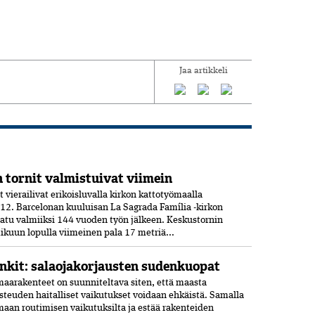
Jaa artikkeli
 tornit valmistuivat viimein
vierailivat erikoisluvalla kirkon kattotyömaalla
12. Barcelonan kuuluisan La Sagrada Família -kirkon
aatu valmiiksi­ 144 vuoden työn jälkeen. Keskustornin
ikuun lopulla viimeinen pala 17 metriä...
nkit: salaojakorjausten sudenkuopat
aarakenteet on suunniteltava siten, että maasta
osteuden haitalliset vaikutukset voidaan ehkäistä. Samalla
maan routimisen vaikutuksilta ja estää rakenteiden