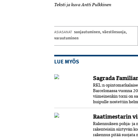
Teksti ja kuva Antti Pulkkinen
suojautuminen
,
väestönsuoja
,
ASIASANAT
varautuminen
LUE MYÖS
Sagrada Familian
RKL:n opintomatkalaiset 
Barcelonassa vuonna 20
viimeinenkin torni on s
huipulle nostettiin helm
Raatimestarin vi
Rakennuksen pohja- ja m
rakenteisiin siirtyvän k
rakennus pitää suojata 