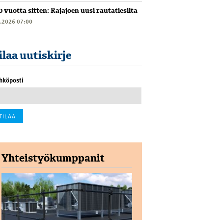
0 vuotta sitten: Rajajoen uusi rautatiesilta
6.2026 07:00
ilaa uutiskirje
hköposti
Yhteistyökumppanit