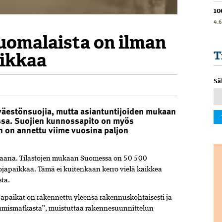
10
4.
uomalaista on ilman
ikkaa
T
Sä
väestönsuojia, mutta asiantuntijoiden mukaan
assa. Suojien kunnossapito on myös
n on annettu viime vuosina paljon
aana. Tilastojen mukaan Suomessa on 50 500
ojapaikkaa. Tämä ei kuitenkaan kerro vielä kaikkea
ta.
ojapaikat on rakennettu yleensä rakennuskohtaisesti ja
tumismatkasta”, muistuttaa rakennesuunnittelun