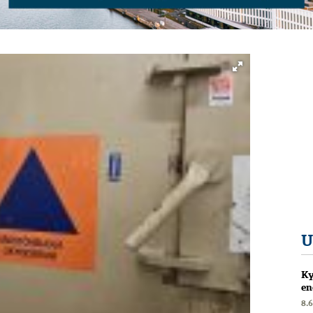
U
Ky
en
8.