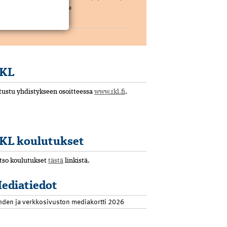
joka koostuu muutamasta
pääkomponentista. […]
KL
tustu yhdistykseen osoitteessa
www.rkl.fi
.
KL koulutukset
tso koulutukset
tästä
linkistä.
ediatiedot
hden ja verkkosivuston mediakortti 2026