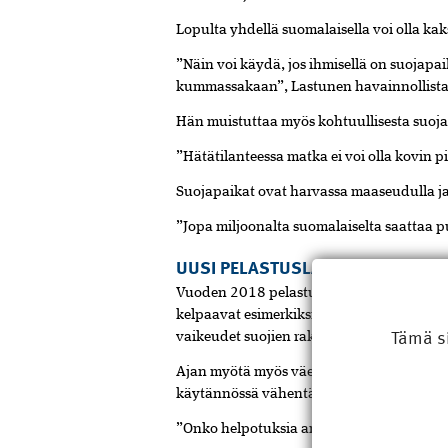
Lopulta yhdellä suomalaisella voi olla kak
”Näin voi käydä, jos ihmisellä on suojapaik
kummassakaan”, Lastunen havainnollista
Hän muistuttaa myös kohtuullisesta suoj
”Hätätilanteessa matka ei voi olla kovin p
Suojapaikat ovat harvassa maaseudulla ja 
”Jopa miljoonalta suomalaiselta saattaa 
UUSI PELASTUSLAKI ANTAA PALJO
Vuoden 2018 pelastuslaki mahdollistaa su
kelpaavat esimerkiksi tavanomaista korke
Tämä s
vaikeudet suojien rakentamisessa.
Ajan myötä myös väestönsuojaa vaativien 
käytännössä vähentänyt suojien rakentam
”Onko helpotuksia annettu liian kevyin e