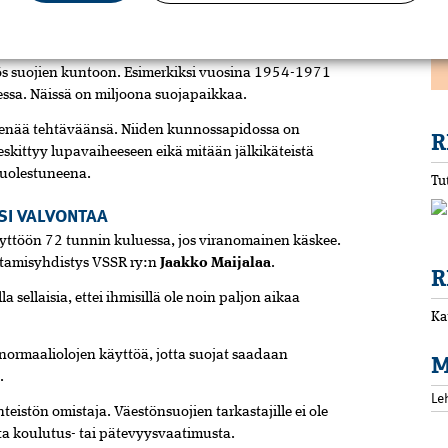
ojien rakentamisesta tietyllä alueella, jos siellä on
ai väestön suojaaminen on turvattu muulla tavoin.
s suojien kuntoon. Esimerkiksi vuosina 1954-1971
essa. Näissä on miljoona suojapaikkaa.
tä enää tehtäväänsä. Niiden kunnossapidossa on
R
skittyy lupavaiheeseen eikä mitään jälkikäteistä
huolestuneena.
Tu
SI VALVONTAA
yttöön 72 tunnin kuluessa, jos viranomainen käskee.
ntamisyhdistys VSSR ry:n
Jaakko Maijalaa
.
R
 sellaisia, ettei ihmisillä ole noin paljon aikaa
Ka
 normaaliolojen käyttöä, jotta suojat saadaan
M
.
Le
teistön omistaja. Väestönsuojien tarkastajille ei ole
ta koulutus- tai pätevyysvaatimusta.