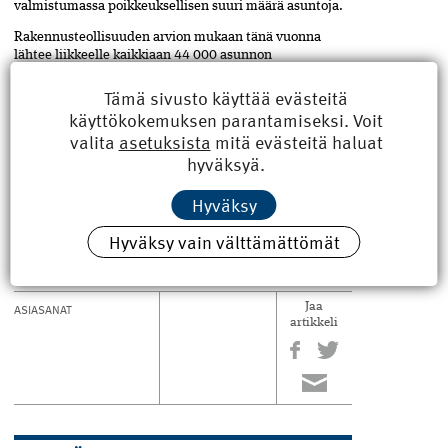
valmistumassa poikkeuksellisen suuri määrä asuntoja.
Rakennusteollisuuden arvion mukaan tänä vuonna
lähtee liikkeelle kaikkiaan 44 000 asunnon
rakennustyöt eli lähes viime vuoden verran. Ensi
vuonna aloitusten ennakoidaan vähentyvän 39 000
Tämä sivusto käyttää evästeitä
asuntoon, mikä tarkoittaa paluuta kohti normaalia
käyttökokemuksen parantamiseksi. Voit
tasoa.
valita
asetuksista
mitä evästeitä haluat
hyväksyä.
RT:n 2.10. julkaisema suhdannekatsaus
kokonaisuudessaan ja tiedote löytyvät RT:n
verkkosivuilta
www.rakennusteollisuus.fi/suhdanteet
Hyväksy
Hyväksy vain välttämättömät
ASIASANAT
Jaa
artikkeli