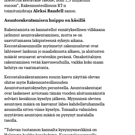
nostettua kestävälle tasolle, noin 2,3 miljardiin
euroon”, Rakennusteollisuus RT:n
toimitusjohtaja
Aleksi Randell
sanoo.
Asuntorakentamisen huippu on käsillä
Rakentamista on kannatellut ennätyksellisen vilkkaana
jatkunut asuntorakentaminen, mutta se on
saavuttamassa lakipisteensä syksyn aikana.
Kerrostaloasunnoille myönnetyt rakennusluvat ovat
lähteneet laskuun jo maaliskuusta alkaen, ja aloitusten
määrät seuraavat arvatenkin perässä. Omakotitalojen
rakentaminen vetää kasvuseuduilla, vaikka koko maan
kehitys on vaatimatonta.
Kerrostalorakentamisen suurin kasvu näyttää olevan
ohitse myös Rakennusteollisuuden
Asuntotuotantokyselyn perusteella. Asuntorakentajat
ovat laskeneet arviotaan tämän vuoden aloitusmääristä
selvästi kesäkuun kyselyn jälkeen. Myynnissä olevien
asuntojen määrä on kasvanut lähes kahdellatuhannella
asunnolla sitten viime kyselyn. Toisaalta valmiiden
myytävien asuntojen määrä on pysynyt matalalla
tasolla.
”Tulevan tuotannon kannalta kysymysmerkkinä on