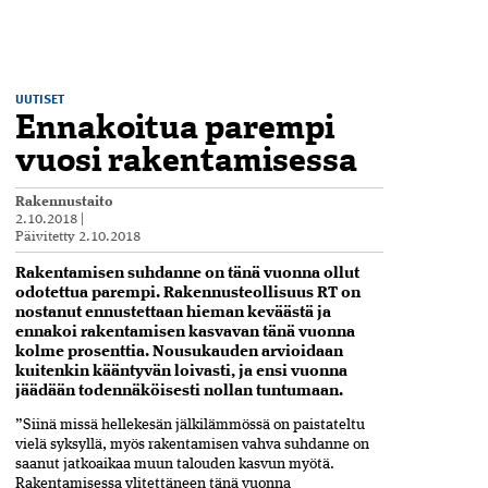
UUTISET
Ennakoitua parempi
vuosi rakentamisessa
Rakennustaito
2.10.2018
|
Päivitetty
2.10.2018
Rakentamisen suhdanne on tänä vuonna ollut
odotettua parempi. Rakennusteollisuus RT on
nostanut ennustettaan hieman keväästä ja
ennakoi rakentamisen kasvavan tänä vuonna
kolme prosenttia. Nousukauden arvioidaan
kuitenkin kääntyvän loivasti, ja ensi vuonna
jäädään todennäköisesti nollan tuntumaan.
”Siinä missä hellekesän jälkilämmössä on paistateltu
vielä syksyllä, myös rakentamisen vahva suhdanne on
saanut jatkoaikaa muun talouden kasvun myötä.
Rakentamisessa ylitettäneen tänä vuonna