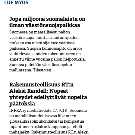
LUE MYÖS
Jopa miljoona suomalaista on
ilman väestönsuojapaikkaa
Suomessa on määrällisesti paljon
väestönsuojia, mutta asiantuntijoiden
mukaan osa niistä sijaitsee väärässä
paikassa. Suojien kunnossapito on myös
vaihtelevaa ja niiden rakentamiseen on
annettu viime vuosina paljon helpotuksia.
Suomea pidetään väestönsuojelun
mallimaana. Tilastojen...
Rakennusteollisuus RT:n
Aleksi Randell: Nopeat
yhteydet edellyttävät nopeita
päätöksiä
INFRA ry mediatiedote 27.9.18 Suomella
on mahdollisuudet kasvaa liikenteen
globaaliksi solmukohdaksi tai kompastua
rapautuneen asfaltin kuoppaan ja tehdä
mahalasku, Rakennusteollisuus RT:n Aleksi