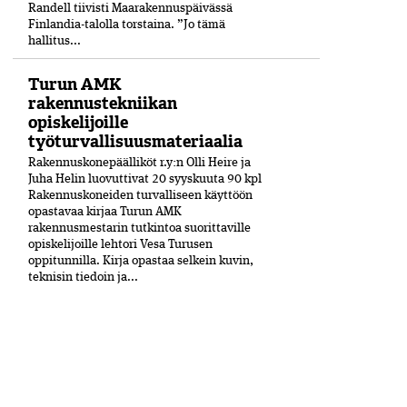
Randell tiivisti Maarakennuspäivässä
Finlandia-talolla torstaina. ”Jo tämä
hallitus...
Turun AMK
rakennustekniikan
opiskelijoille
työturvallisuusmateriaalia
Rakennuskonepäälliköt r.y:n Olli Heire ja
Juha Helin luovuttivat 20 syyskuuta 90 kpl
Rakennuskoneiden turvalliseen käyttöön
opastavaa kirjaa Turun AMK
rakennusmestarin tutkintoa suorittaville
opiskelijoille lehtori Vesa Turusen
oppitunnilla. Kirja opastaa selkein kuvin,
teknisin tiedoin ja...