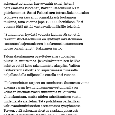
kokonaistuotannon kasvuvauhti jo neljäntenä
peräkkäisenä vuotena”, Rakennusteollisuus RT:n
pääekonomisti
Sami Pakarinen
toteaa.Rakennusalan
työllisyys on kasvanut voimakkaasti tuotannon
mukana, tänä vuonna jopa 193 000 henkilöön. Ensi
vuonna töitä riittää vastaavalle määrälle tekijöitä.
”Suhdanteen hyvästä vedosta kielii myös se, että
rakennustuoteteollisuus on ryhtynyt investoimaan
tuotantoa laajentaakseen ja rakennuskustannusten
nousu on kiihtynyt”, Pakarinen kertoo.
Talonrakentaminen pysyttelee ensi vuodenkin
plussalla, mutta maa- ja vesirakentamisen heikko
kehitys vetää koko rakentamista alaspäin. Valtion
väyläverkon rahoitus on supistumassa runsaalla
neljälläsadalla miljoonalla eurolla ensi vuonna.
”Liikenneinfran tarpeet on tunnistettu Suomessa viime
aikoina varsin hyvin. Liikenneinvestoinneilla on
kokoaan huomattavasti suurempia vaikutuksia
yhteiskuntaan, mutta niiden rahoittaminen vaatii
uudenlaista ajattelua. Tätä pohditaan parhaillaan
valtiovarainministeriön asettamassa työryhmässä.
Toivon, että kokonaisrahoitus saadaan pikaisesti