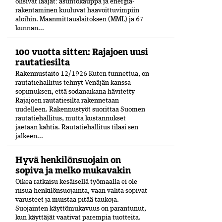
olisivat laajat: asuntokauppa ja energia­
rakentaminen kuuluvat haavoittuvimpiin
aloihin. Maanmittauslaitoksen (MML) ja 67
kunnan...
100 vuotta sitten: Rajajoen uusi
rautatiesilta
Rakennustaito 12/1926 Kuten tunnettua, on
rautatiehallitus tehnyt Venäjän kanssa
sopimuksen, että sodanaikana hävitetty
Rajajoen rautatiesilta rakennetaan
uudelleen. Rakennustyöt suorittaa Suomen
rautatiehallitus, mutta kustannukset
jaetaan kahtia. Rautatiehallitus tilasi sen
jälkeen...
Hyvä henkilönsuojain on
sopiva ja melko mukavakin
Oikea ratkaisu kesäisellä työmaalla ei ole
riisua henkilönsuojainta, vaan valita sopivat
varusteet ja muistaa pitää taukoja.
Suojainten käyttömukavuus on parantunut,
kun käyttäjät vaativat parempia tuotteita.