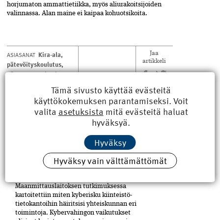
horjumaton ammattietiikka, myös aliurakoitsijoiden
valinnassa. Alan maine ei kaipaa kohuotsikoita.
Kira-ala
,
ASIASANAT
Jaa
artikkeli
pätevöityskoulutus
,
pätevyysvaatimukset
,
rakennusala
,
Tämä sivusto käyttää evästeitä
rakentamislaki
,
käyttökokemuksen parantamiseksi. Voit
vähähiilisyys
valita
asetuksista
mitä evästeitä haluat
hyväksyä.
LUE MYÖS
Hyväksy
Hyväksy vain välttämättömät
Kyberisku kiinteistötietoihin
haittaisi energiarakentamista
Maanmittauslaitoksen tutkimuksessa
kartoitettiin miten kyberisku kiinteistö­
tietokantoihin häiritsisi yhteiskunnan eri
toimintoja. Kyber­vahingon vaikutukset