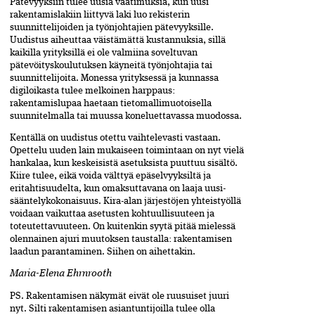
Pätevyyksiin tulee uusia vaatimuksia, kun uusi
rakentamislakiin liittyvä laki luo rekiste­rin
suunnittelijoiden ja työnjohtajien päte­vyyk­sille.
Uudistus aiheuttaa väistämättä kustannuksia, sillä
kaikilla yrityksillä ei ole valmiina soveltuvan
pätevöityskoulutuksen­ käyneitä työnjohtajia tai
suunnittelijoita. Monessa yrityksessä ja kunnassa
digiloikasta tulee melkoinen harppaus:
rakentamislupaa haetaan tietomallimuotoisella
suunnitelmalla tai muussa koneluettavassa muodossa.
Kentällä on uudistus otettu vaihtelevasti vastaan.
Opettelu uuden lain mukaiseen toimintaan on nyt vielä
hankalaa, kun keskeisistä asetuksista puuttuu sisältö.
Kiire tulee, eikä voida välttyä epäselvyyksiltä­ ja
eritahtisuudelta, kun omaksuttavana on laaja­ uusi­
sääntelykokonaisuus. Kira-alan järjestöjen yhteistyöllä
voidaan vaikuttaa asetusten kohtuullisuuteen ja
toteutettavuuteen. On kuitenkin syytä pitää mielessä
olennainen ajuri muutoksen taustalla: rakentamisen
laadun parantaminen. Siihen on aihettakin.
Maria-Elena Ehrnrooth
PS. Rakentamisen näkymät eivät ole ruusuiset juuri
nyt. Silti rakentamisen asiantuntijoilla tulee olla