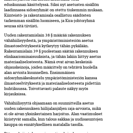
eduskunnan käsittelyssä. Siksi nyt asetusten sisällön
laadinnassa sidosryhmät on otettu tiukemmin mukaan.
Kiinteistö- ja raken­ta­mis­­­ala osallistuu säädösten
tarkemman sisällön luomiseen, ja Kira-johtoryhmä
seuraa sitä tiiviisti.
Uuden rakentamislain 38 § määrää rakennuksen
vähähiilisyydestä, ja ympäristöministeriön asetus
ilmastoselvityksestä kytkeytyy tähän pykälään.
Rakentamislain 39 §­ puolestaan säätää rakennuksen
elinkaariominaisuuksista, ja tähän lakiin liittyy asetus
mate­riaaliselosteesta. Nämä ovat aivan keskeisiä­
ohjauskeinoja, joiden määrittely on tehtävä­ huolella
alan arvioita kuunnellen. Ensimmäinen
sidosryhmäkeskustelu ympäristö­ministeriön kanssa
ilmastoselvityksestä ja mate­riaaliselosteesta pidettiin
huhtikuussa.­ Toivottavasti palaute näkyy myös
kirjauksissa.
Vähähiilisyyttä ohjaamaan on suunnitteilla asetus
uuden rakennuksen hiilijalanjäljen raja-arvoista, mikä
ei ole aivan yksinkertainen harjoitus. Alan vaatimukset
kiristyvät samalla, kun talous sakkaa ja uudisasuntojen
kauppa on ennätyksellisen matalalla tasolla.