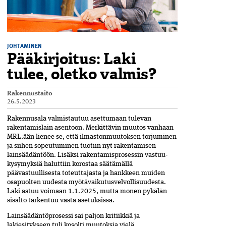
JOHTAMINEN
Pääkirjoitus: Laki
tulee, oletko valmis?
Rakennustaito
26.5.2023
Rakennusala valmistautuu asettumaan tule­van
rakentamislain asentoon. Merkittävin muutos vanhaan
MRL:ään lienee se, että ilmas­tonmuutoksen torjuminen
ja siihen sopeu­tuminen tuotiin nyt rakentamisen
lainsäädäntöön. Lisäksi rakentamisprosessin vastuu­
kysymyksiä haluttiin korostaa säätämällä
päävastuullisesta toteuttajasta ja hankkeen muiden
osapuolten uudesta myötä­vaikutusvelvollisuudesta.
Laki astuu voimaan 1.1.2025, mutta monen pykälän
sisältö tarkentuu vasta asetuksissa.
Lainsäädäntöprosessi sai paljon kritiikkiä ja
lakiesitykseen tuli kosolti muutoksia vielä