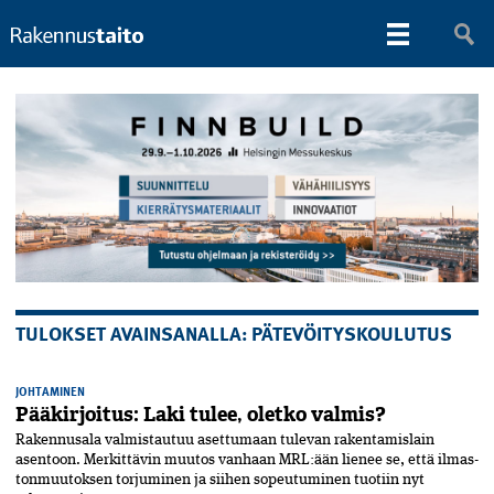
TULOKSET AVAINSANALLA: PÄTEVÖITYSKOULUTUS
JOHTAMINEN
Pääkirjoitus: Laki tulee, oletko valmis?
Rakennusala valmistautuu asettumaan tule­van rakentamislain
asentoon. Merkittävin muutos vanhaan MRL:ään lienee se, että ilmas­
tonmuutoksen torjuminen ja siihen sopeu­tuminen tuotiin nyt