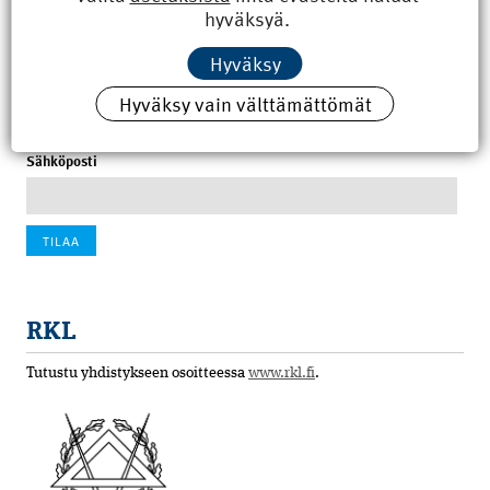
hyväksyä.
100 vuotta sitten: Rajajoen uusi rautatiesilta
Hyväksy
4.6.2026 07:00
Hyväksy vain välttämättömät
Tilaa uutiskirje
Sähköposti
RKL
Tutustu yhdistykseen osoitteessa
www.rkl.fi
.