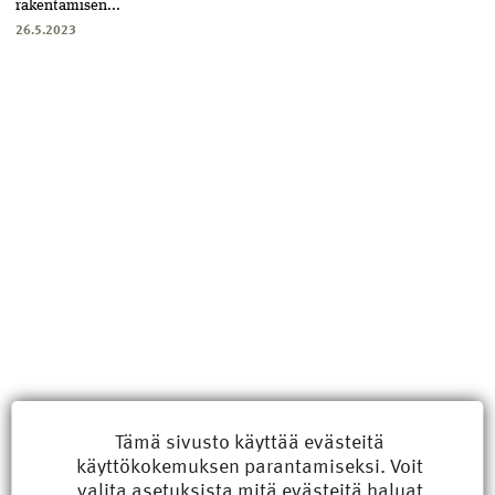
rakentamisen...
26.5.2023
Uusimmat
Tämä sivusto käyttää evästeitä
käyttökokemuksen parantamiseksi. Voit
Kyberisku kiinteistötietoihin haittaisi energiarakentamista
valita
asetuksista
mitä evästeitä haluat
8.6.2026 15:21