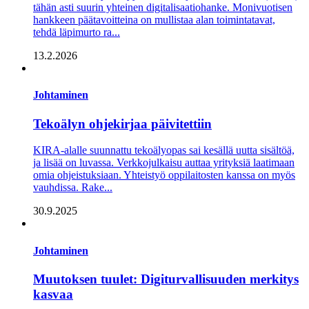
tähän asti­ suurin yhteinen digitalisaatiohanke. Monivuotisen
hankkeen päätavoitteina on mullistaa alan toimintatavat,
tehdä­ läpimurto ra...
13.2.2026
Johtaminen
Tekoälyn ohjekirjaa päivitettiin
KIRA-alalle suunnattu tekoälyopas sai kesällä uutta sisältöä,
ja lisää on luvassa. Verkkojulkaisu auttaa yrityksiä laatimaan
omia ohjeistuksiaan. Yhteistyö oppilaitosten kanssa on myös
vauhdissa. Rake...
30.9.2025
Johtaminen
Muutoksen tuulet: Digiturvallisuuden merkitys
kasvaa