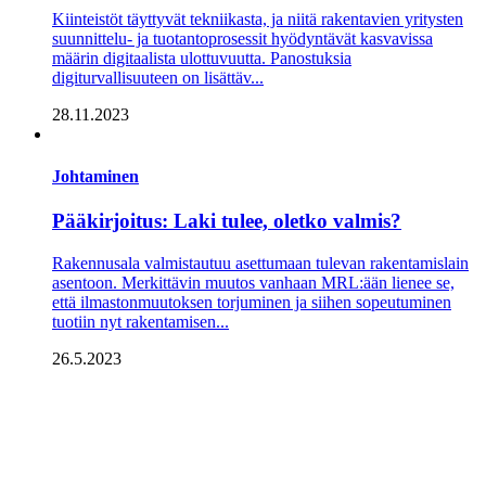
Kiinteistöt täyttyvät tekniikasta, ja niitä rakentavien yritysten
suunnittelu- ja tuotantoprosessit hyödyntävät kasvavissa
määrin digitaalista ulottuvuutta. Panostuksia
digiturvallisuuteen on lisättäv...
28.11.2023
Johtaminen
Pääkirjoitus: Laki tulee, oletko valmis?
Rakennusala valmistautuu asettumaan tule­van rakentamislain
asentoon. Merkittävin muutos vanhaan MRL:ään lienee se,
että ilmas­tonmuutoksen torjuminen ja siihen sopeu­tuminen
tuotiin nyt rakentamisen...
26.5.2023