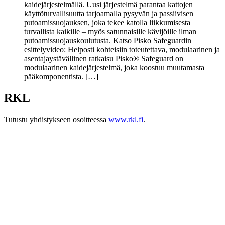
kaidejärjestelmällä. Uusi järjestelmä parantaa kattojen
käyttöturvallisuutta tarjoamalla pysyvän ja passiivisen
putoamissuojauksen, joka tekee katolla liikkumisesta
turvallista kaikille – myös satunnaisille kävijöille ilman
putoamissuojauskoulutusta. Katso Pisko Safeguardin
esittelyvideo: Helposti kohteisiin toteutettava, modulaarinen ja
asentajaystävällinen ratkaisu Pisko® Safeguard on
modulaarinen kaidejärjestelmä, joka koostuu muutamasta
pääkomponentista. […]
RKL
Tutustu yhdistykseen osoitteessa
www.rkl.fi
.