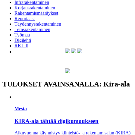
Infrarakentaminen
Korjausrakentaminen
Rakentamismääräykset
Reportaasi
Täydennysrakentaminen
Teräsrakentaminen
Työmaa
Digilehti
RKL.fi
TULOKSET AVAINSANALLA: Kira-ala
Mesta
KIRA-ala tähtää digikumoukseen
Alkuvuonna käynnistyy kiinteistö-­­­ ja rakentamisalan (KIRA)