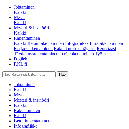
Johtaminen
Kaikki
Mesta
Kaikki
Mestari & insinööri
Kaikki
Rakentaminen
Kaikki
Betonirakentaminen
Infografiikka
Infrarakentaminen
Korjausrakentaminen
Rakentamismääräykset
Reportaasi
Täydennysrakentaminen
Teräsrakentaminen
Työmaa
Digilehti
RKL.fi
Johtaminen
Kaikki
Mesta
Mestari & insinööri
Kaikki
Rakentaminen
Kaikki
Betonirakentaminen
Infografiikka