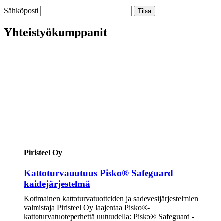
Sähköposti
Yhteistyökumppanit
Piristeel Oy
Kattoturvauutuus Pisko® Safeguard
kaidejärjestelmä
Kotimainen kattoturvatuotteiden ja sadevesijärjestelmien
valmistaja Piristeel Oy laajentaa Pisko®-
kattoturvatuoteperhettä uutuudella: Pisko® Safeguard -