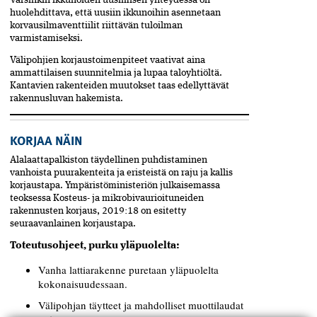
Varsinkin ikkunoiden uusimisen yhteydessä on
huolehdittava, että uusiin ikkunoihin asennetaan
korvausilmaventtiilit riittävän tuloilman
varmistamiseksi.
Välipohjien korjaustoimenpiteet vaativat aina
ammattilaisen suunnitelmia ja lupaa taloyhtiöltä.
Kantavien rakenteiden muutokset taas edellyttävät
rakennusluvan hakemista.
KORJAA NÄIN
Alalaattapalkiston täydellinen puhdistaminen
vanhoista puurakenteita ja eristeistä on raju ja kallis
korjaustapa. Ympäristöministeriön julkaisemassa
teoksessa Kosteus- ja mikrobivaurioituneiden
rakennusten korjaus, 2019:18 on esitetty
seuraavanlainen korjaustapa.
Toteutusohjeet, purku yläpuolelta:
Vanha lattiarakenne puretaan yläpuolelta
kokonaisuudessaan.
Välipohjan täytteet ja mahdolliset muottilaudat