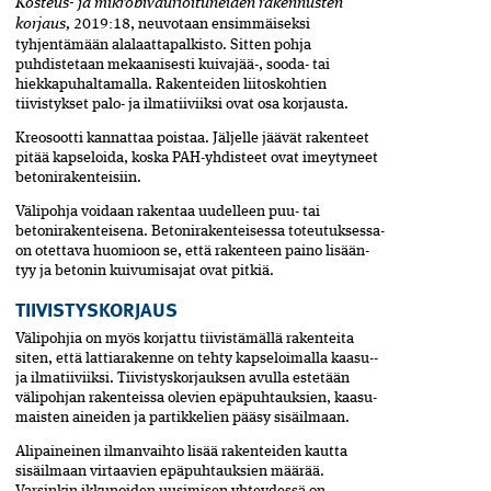
Kosteus- ja mikrobivaurioituneiden rakennusten
korjaus,
2019:18, neuvotaan ensimmäiseksi
tyhjentämään alalaattapalkisto. Sitten pohja
puhdistetaan mekaanisesti kuivajää-, sooda- tai
hiekkapuhaltamalla. Rakenteiden liitoskohtien
tiivistykset palo- ja ilmatiiviiksi ovat osa korjausta.
Kreosootti kannattaa poistaa. Jäljelle jäävät rakenteet
pitää kapseloida, koska PAH-yhdisteet ovat imeytyneet
betonirakenteisiin.
Välipohja voidaan rakentaa uudelleen puu- tai
betonirakenteisena. Betonirakenteisessa toteutuksessa­
on otettava huomioon se, että rakenteen paino lisään­
tyy ja betonin kuivumisajat ovat pitkiä.
TIIVISTYSKORJAUS
Välipohjia on myös korjattu tiivistämällä rakenteita
siten, että lattiarakenne on tehty kapseloimalla kaasu-­
ja ilmatiiviiksi. Tiivistyskorjauksen avulla estetään
välipohjan rakenteissa olevien epäpuhtauksien,­ kaasu­­
maisten aineiden ja partikkelien pääsy sisä­ilmaan.
Alipaineinen ilmanvaihto lisää rakenteiden kautta
sisäilmaan virtaavien epäpuhtauksien määrää.