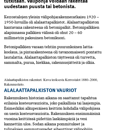
tutkitaan. Välipohja voidaan rakentaa
uudestaan puusta tai betonista.
Kerrostalojen yleisin välipohjarakenneratkaisu 1920 –
1950-luvuilla oli alalaatta­palkistot. Alalaattapalkiston
kantavana rakenteena oli betonipalkit. Betonipalkkien
alapinnassa palkkien välissä oli ohut 20 – 60
millimetrin paksuinen betonikuori.
Betonipalkkien varaan tehtiin puurunkoinen lattia­
koolaus, ja pintarakenteena oli tavanomaisesti pontattu
lautalattia. Alalaattapalkiston täytteenä oli turvetta,
sammalta, purua, hiekkaa, rakennusjätteitä ja olkia.
Alalaattapalkiston rakenteet. Kuva teoksesta Kerrostalot 1880–2000,
Rakennustieto.
ALALAATTAPALKISTON VAURIOT
Rakennuksen historian aikana on saattanut tapahtua
erilaisia kosteusvaurioita, joko paikallisia tai laajempia.
Esimerkiksi alkuperäisen keittiön kohdalla välipohjissa
on usein kosteusvaurioita. Rakennuksen ensimmäisinä
vuosina keittiössä pidettiin laskiämpäriä­ ja vesi
kannettiin ulos. Sodan aikana pommitukset ja
tulipalojen sammutusvedet aiheuttivat välipohjiin