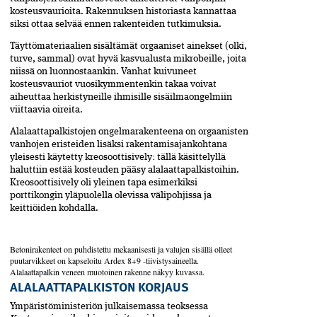
kosteusvaurioita. Rakennuksen historiasta kannattaa
siksi ottaa selvää ennen rakenteiden tutkimuksia.
Täyttömateriaalien sisältämät orgaaniset ainekset­ (olki,
turve, sammal) ovat hyvä kasvualusta mikrobeille, joita
niissä on luonnostaankin. Vanhat kuivuneet
kosteusvauriot vuosikymmentenkin takaa voivat
aiheuttaa herkistyneille ihmisille sisäilmaongelmiin
viittaavia oireita.
Alalaattapalkistojen ongelmarakenteena on orgaanisten
vanhojen eristeiden lisäksi rakentamisajankohtana
yleisesti käytetty kreosoottisively: tällä käsittelyllä
haluttiin estää kosteuden pääsy alalaattapalkistoihin.
Kreosoottisively oli yleinen tapa esimerkiksi
porttikongin yläpuolella olevissa välipohjissa ja
keittiöiden kohdalla.
Betonirakenteet on puhdistettu mekaanisesti ja valujen sisällä olleet
puutarvikkeet on kapseloitu Ardex 8+9 -tiivistysaineella.
Alalaattapalkin veneen muotoinen rakenne näkyy kuvassa.
ALALAATTAPALKISTON KORJAUS
Ympäristöministeriön julkaisemassa teoksessa