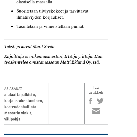
elastisella massalla.
Suoritetaan tiiviyskokeet ja tarvittavat
ilmatiiviyden korjaukset.
Tasoitetaan ja viimeistellään pinnat.
Teksti ja kuvat Marit Sivén
Kirjoittaja on rakennusmestari, RTA ja yrittäjä. Hän
työskentelee omistamassaan Matti Eklund Oy:ssä.
ASIASANAT
Jaa
artikkeli
alalaattapalkisto
,
korjausrakentaminen
,
kosteudenhallinta
,
Mestarin vinkit
,
välipohja