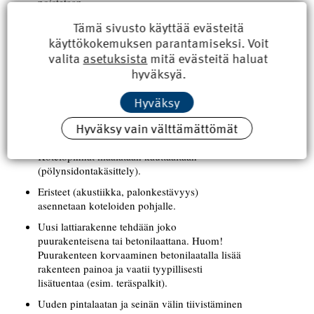
poistetaan.
Pinnat puhdistetaan mekaanisesti
Tämä sivusto käyttää evästeitä
hiekkapuhaltamalla ja/tai liekittämällä
käyttökokemuksen parantamiseksi. Voit
nestekaasupolttimella, lopuksi pinnat
valita
asetuksista
mitä evästeitä haluat
imuroidaan.
hyväksyä.
Tarvittaessa seinärakenne ja säilytettävä betoni­
Hyväksy
rakenne kuivatetaan.
Tarvittaessa alalaatan ja seinärakenteen välisten
Hyväksy vain välttämättömät
liitosten tiivistäminen tiivistyskorjauksella.
Kotelopinnat maalataan kauttaaltaan
(pölynsidontakäsittely).
Eristeet (akustiikka, palonkestävyys)
asennetaan koteloiden pohjalle.
Uusi lattiarakenne tehdään joko
puurakenteisena tai­ ­betonilaattana. Huom!
Puurakenteen korvaaminen betonilaatalla lisää
rakenteen painoa ja vaatii tyypillisesti
lisätuentaa (esim. teräspalkit).
Uuden pintalaatan ja seinän välin tiivistäminen