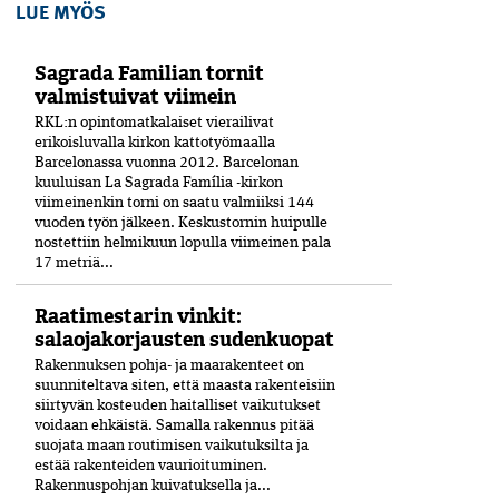
LUE MYÖS
Sagrada Familian tornit
valmistuivat viimein
RKL:n opintomatkalaiset vierailivat
erikoisluvalla kirkon kattotyömaalla
Barcelonassa vuonna 2012. Barcelonan
kuuluisan La Sagrada Família -kirkon
viimeinenkin torni on saatu valmiiksi­ 144
vuoden työn jälkeen. Keskustornin huipulle
nostettiin helmikuun lopulla viimeinen pala
17 metriä...
Raatimestarin vinkit:
salaojakorjausten sudenkuopat
Rakennuksen pohja- ja maarakenteet on
suunniteltava siten, että maasta rakenteisiin
siirtyvän kosteuden haitalliset vaikutukset
voidaan ehkäistä. Samalla rakennus pitää
suojata maan routimisen vaikutuksilta ja
estää rakenteiden vaurioituminen.
Rakennuspohjan kuivatuksella ja...