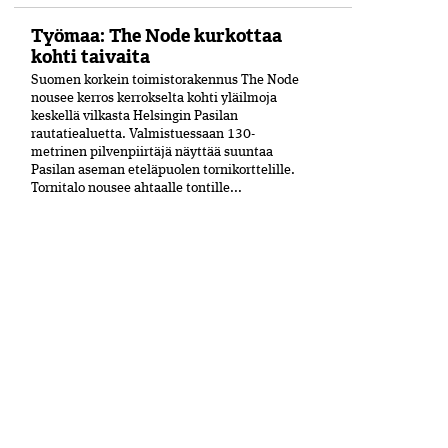
Työmaa: The Node kurkottaa
kohti taivaita
Suomen korkein toimistorakennus The Node
nousee kerros kerrokselta kohti yläilmoja
keskellä vilkasta Helsingin Pasilan
rautatiealuetta. Valmistuessaan 130-
metrinen pilvenpiirtäjä näyttää suuntaa
Pasilan aseman eteläpuolen tornikorttelille.
Tornitalo nousee ahtaalle tontille...