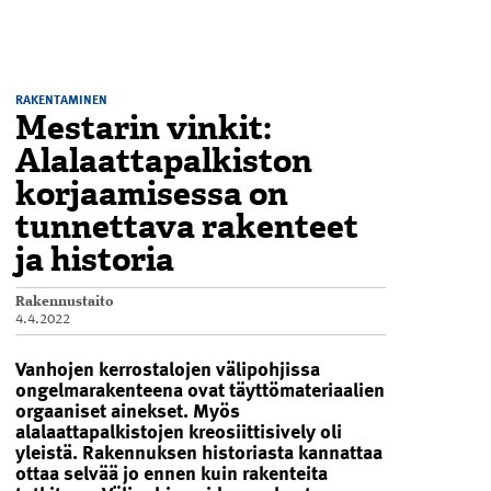
RAKENTAMINEN
Mestarin vinkit:
Alalaattapalkiston
korjaamisessa on
tunnettava rakenteet
ja historia
Rakennustaito
4.4.2022
Vanhojen kerrostalojen välipohjissa
ongelma­rakenteena ovat täyttömateriaalien
orgaaniset ainekset. Myös
alalaattapalkistojen kreosiittisively oli
yleistä. Rakennuksen historiasta kannattaa
ottaa selvää jo ennen kuin rakenteita