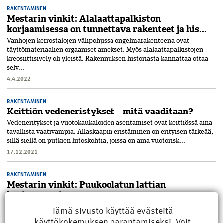
RAKENTAMINEN
Mestarin vinkit: Alalaattapalkiston
korjaamisessa on tunnettava rakenteet ja his...
Vanhojen kerrostalojen välipohjissa ongelma­rakenteena ovat
täyttömateriaalien orgaaniset ainekset. Myös alalaattapalkistojen
kreosiittisively oli yleistä. Rakennuksen historiasta kannattaa ottaa
selv...
4.4.2022
RAKENTAMINEN
Keittiön vedeneristykset – mitä vaaditaan?
Vedeneritykset ja vuotokaukaloiden asentamiset ovat keittiössä aina
tavallista vaativampia. Allaskaapin eristäminen on erityisen tärkeää,
sillä siellä on putkien liitoskohtia, joissa on aina vuotorisk...
17.12.2021
RAKENTAMINEN
Mestarin vinkit: Puukoolatun lattian
korjaustapoja
Tämä sivusto käyttää evästeitä
Betonilaatan päälle rakennettu puukoolattu alapohja vaurioituu
helposti vuosien saatossa. Maan kosteus pitää betonilaattaa
käyttökokemuksen parantamiseksi. Voit