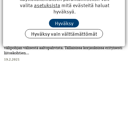
kosteana. Korjaamisessa keskeistä on pienentää alapohjaan
valita
asetuksista
mitä evästeitä haluat
kohdistuvaa kosteus...
hyväksyä.
24.5.2021
Hyväksy
RAKENTAMINEN
Kerrostaloasunnon hajuhaitta keskikerroksessa
Hyväksy vain välttämättömät
Vanhassa kerrostalohuoneistossa haisi ummehtuneelta.
Kosteusvaurioon viittaavia mikrobeja löytyi eniten seinän ja
välipohjan välisestä aaltopahvista. Tällaisissa korjauksissa erityisesti
liitoskohtien...
19.2.2021