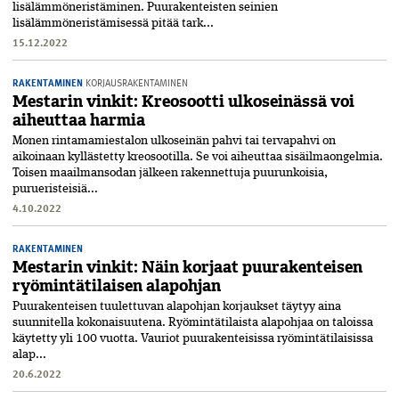
lisälämmöneristäminen. Puurakenteisten seinien
lisälämmöneristämisessä pitää tark...
15.12.2022
RAKENTAMINEN
KORJAUSRAKENTAMINEN
Mestarin vinkit: Kreosootti ulkoseinässä voi
aiheuttaa harmia
Monen rintamamiestalon ulkoseinän pahvi tai tervapahvi on
aikoinaan kyllästetty kreosootilla. Se voi aiheuttaa sisäilmaongelmia.
Toisen maailmansodan jälkeen rakennettuja puurunkoisia,
purueristeisiä...
4.10.2022
RAKENTAMINEN
Mestarin vinkit: Näin korjaat puurakenteisen
ryömintätilaisen alapohjan
Puurakenteisen tuulettuvan alapohjan korjaukset täytyy aina
suunnitella kokonaisuutena. Ryömintätilaista alapohjaa on taloissa
käytetty yli 100 vuotta. Vauriot puurakenteisissa ryömintätilaisissa
alap...
20.6.2022