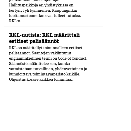
Hallituspaikkoja eri yhdistyksissä on
kertynyt yli kymmenen. Kaupunginkin
luottamustoimetkin ovat tulleet tutuiksi.
RKL:n...
RKL-uutisia: RKL määritteli
eettiset pelisäännöt
RKL on määritellyt toiminnalleen eettiset
peli­säännöt. Sääntöjen vakiintunut
englanninkielinen termi on Code of Conduct.
Säännöstö määrittelee sen, kuinka
varmistetaan turvallinen, yhdenvertainen ja
kun­nioittava toimintaympäristö kaikille.
Ohjeistus koskee kaikkea toimintaa...