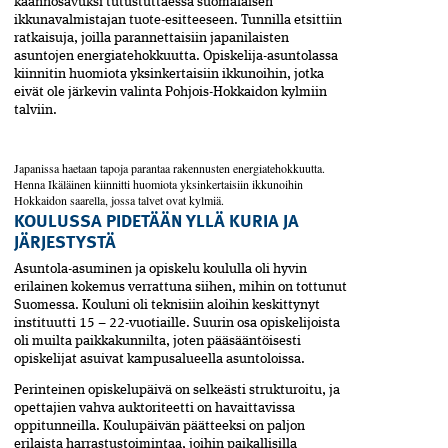
käännösavuksi tutustuttaessa suomalaisen
ikkunavalmistajan tuote-esitteeseen. Tunnilla etsittiin
ratkaisuja, joilla parannettaisiin japanilaisten
asuntojen energiatehokkuutta. Opiskelija-asuntolassa
kiinnitin huomiota yksinkertaisiin ikkunoihin, jotka
eivät ole järkevin valinta Pohjois-Hokkaidon kylmiin
talviin.
Japanissa haetaan tapoja parantaa rakennusten energiatehokkuutta.
Henna Ikäläinen kiinnitti huomiota yksinkertaisiin ikkunoihin
Hokkaidon saarella, jossa talvet ovat kylmiä.
KOULUSSA PIDETÄÄN YLLÄ ­KURIA JA
JÄRJESTYSTÄ
Asuntola-asuminen ja opiskelu koululla oli hyvin
erilainen kokemus verrattuna siihen, mihin on tottunut
Suomessa. Kouluni oli teknisiin aloihin keskittynyt
instituutti 15 – 22-vuotiaille. Suurin osa opiskelijoista
oli muilta paikkakunnilta, joten pääsääntöisesti
opiskelijat asuivat kampusalueella asuntoloissa.
Perinteinen opiskelupäivä on selkeästi­ strukturoitu, ja
opettajien vahva auktoriteetti on havaittavissa
oppitunneilla. Koulu­päivän päätteeksi on paljon
erilaista harrastustoimintaa, joihin paikallisilla