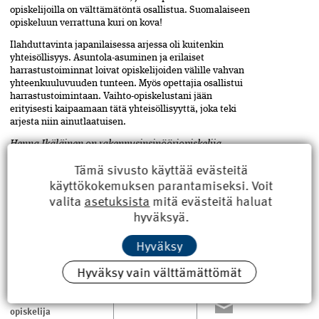
opiskelijoilla on välttämätöntä osallistua. Suomalaiseen
opiskeluun verrattuna kuri on kova!
Ilahduttavinta japanilaisessa arjessa­ oli kuitenkin
yhteisöllisyys. Asuntola-asuminen ja erilaiset
harrastustoiminnat loivat opiskelijoiden välille vahvan
yhteenkuuluvuuden tunteen. Myös opettajia osallistui
harrastustoimintaan. Vaihto-opiskelustani jään
erityisesti kaipaamaan tätä yhteisöllisyyttä, joka teki
arjesta niin ainutlaatuisen.
Henna Ikäläinen on rakennus­insinööriopiskelija
Turun ammattikorkeakoulusta ja RKL:n opiskelija-
Tämä sivusto käyttää evästeitä
aktiivi.
käyttökokemuksen parantamiseksi. Voit
Teksti ja kuvat Henna Ikäläinen
valita
asetuksista
mitä evästeitä haluat
hyväksyä.
Hyväksy
Japani
,
ASIASANAT
Jaa
artikkeli
koulutus
,
Hyväksy vain välttämättömät
opiskelijavaihto
,
Sapporo
,
vaihto-
opiskelija