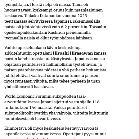
työnjohtajaa. Heistä neljä oli naisia. Tämä oli
huomattavasti korkeampi osuus kuin maanlaajuinen
keskiarvo. Teikoku Databankin vuonna 2023
teettämässä selvityksessä Japanissa rakennusalalla
naisia oli johtotehtävissä vain 6,2 prosenttia. Toisaalta
opiskelupaikkakuntani Kushiron pienemmällä
työmaalla naisia ei ollut työnjohdossa lainkaan.
Vaihto-opiskeluaikana kävin keskusteluja
arkkitehtuurin opettajani
Hiroshi Hirasawan
kanssa
naisiin kohdistuvista urakäsityksistä. Japanissa naisia
ohjataan perinteisesti hallinnollisiin työtehtäviin, ja
naisen päätehtävänä pidetään yhä perheen hoitamista.
Johtotehtävät vaativat suurta sitoutumista ja usein
myös runsaasti ylitöitä, mikä tekee perheen ja uran
yhdistämisestä haastavaa.
World Economic Forumin sukupuolten tasa-
arvotutkimuksessa Japani sijoittui vasta sijalle 118
tutkimuksen 146 maasta. Vaikka perinteiset
sukupuoliroolit ovatkin yhä vahvoja, viitteitä kulttuurin
muutoksesta oli havaittavissa.
Kiinnostava oli myös keskustelu kestävyysarvoista
japanilaisessa rakentamisessa. Opettajani pyysi minut