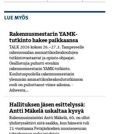
LUE MYÖS
Rakennusmestarin YAMK-
tutkinto hakee paikkaansa
TALK 2026 kokosi 26.–27.3. Tampereelle
rakennusalan ammattikorkeakoulujen
tutkintovastaavat ja opinto-ohjaajat.
Osallistujia puhutti etenkin
rakennusmestarin YAMK-tutkinto.
Koulutuspuolella rakennusmestarin
ylemmän ammattikorkeakoulututkinnon
rooli on puhuttanut viime ­aikoina. ­
Aiheesta...
Hallituksen jäsen esittelyssä:
Antti Mäkelä uskaltaa kysyä
Rakennusinsinööri Antti Mäkelä, 60, on ollut
yhdistysaktiivi siitä saakka, kun hänestä tuli
21-vuo­tiaana Petäjäskosken nuoriso­seuran
johtokunnan puheenjohtaja.