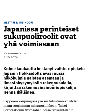
MESTARI & INSINÖÖRI
Japanissa perinteiset
sukupuoliroolit ovat
yhä voimissaan
Rakennustaito
7.10.2024
Kolme kuukautta kestänyt vaihto-opiskelu
Japanin Hokkaidolla avasi uusia
näkökulmia naisten asemaan ja
ilmastokysymyksiin rakennusalalla,
kirjoittaa rakennusinsinööriopiskelija
Henna Ikäläinen.
Sapporon kaupungissa pääsin tutustumaan yhden
maan suurimman rakennusliikkeen, Taisei
Corporationin työmaahan, jossa työskenteli 12