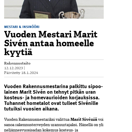
MESTARI & INSINÖÖRI
Vuoden Mestari Marit
Sivén antaa homeelle
kyytiä
Rakennustaito
12.12.2023
|
Päivitetty
18.1.2024
Vuoden Rakennusmestarina palkittu sipoo­
lainen Marit Sivén on tehnyt pitkän uran
kosteus- ja homevaurioiden korjauksissa.
Tuhannet hometalot ovat tulleet Sivénille
tutuiksi vuosien aikana.
Vuoden Rakennusmestariksi valittua
Marit­ Sivéniä
voi
sanoa ­rakennusterveyden uranuurtajaksi. Hänellä on yli
neljännesvuosisadan kokemus kosteus- ja