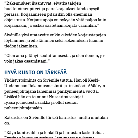
”Rakennukset ikääntyvät, eivätkä talojen
huoltotoimenpiteet ja peruskorjaukset tahdo pysyä
perässä. Korjaamiseen pitäisikin olla enemmän
ohjeistusta. Korjaustapoja on nykyään yhtä paljon kuin
korjaajiakin, ja joskus saatetaan korjata väärinkin.”
Sivénille yksi uratavoite onkin oikeiden korjaustapojen
löytäminen ja edistäminen sekä kokemuksen tuoman
tiedon jakaminen.
”Olen aina pitänyt kouluttamisesta, ja olen iloinen, jos
voin jakaa osaamistani.”
HYVÄ KUNTO ON TÄRKEÄÄ
Yhdistystoiminta on Sivénille­ tuttua. Hän oli Keski-
Uudenmaan Rakennusmestarit ja -insinöörit AMK ry:n
puheenjohtajana lähemmäs parikymmentä vuotta.
Lisäksi hän on toiminut Husaariratsasta­jat
ry:ssä jo nuoresta saakka ja ollut seuran
puheenjohtajanakin.
Ratsastus on Sivénille tärkeä harrastus, mutta muitakin
on.
”Käyn kuntosalilla ja lenkillä ja harrastan laskettelua.­