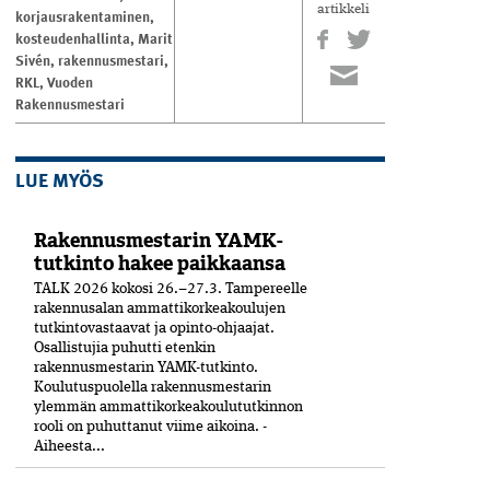
artikkeli
korjausrakentaminen
,
kosteudenhallinta
,
Marit
Sivén
,
rakennusmestari
,
RKL
,
Vuoden
Rakennusmestari
LUE MYÖS
Rakennusmestarin YAMK-
tutkinto hakee paikkaansa
TALK 2026 kokosi 26.–27.3. Tampereelle
rakennusalan ammattikorkeakoulujen
tutkintovastaavat ja opinto-ohjaajat.
Osallistujia puhutti etenkin
rakennusmestarin YAMK-tutkinto.
Koulutuspuolella rakennusmestarin
ylemmän ammattikorkeakoulututkinnon
rooli on puhuttanut viime ­aikoina. ­
Aiheesta...