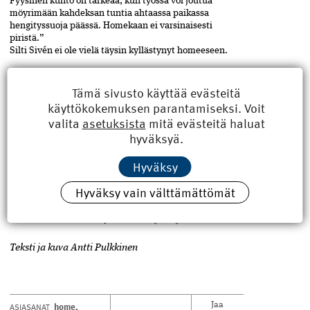
Fyysinen kunto on tärkeää, kun työssä voi joutua
möyrimään kahdeksan tuntia ahtaassa paikassa
hengityssuoja päässä. Homekaan ei varsinaisesti
piristä.”
Silti Sivén ei ole vielä täysin kyllästynyt homeeseen.
”Kyllä homejuusto sentään vielä maistuu!”
Tämä sivusto käyttää evästeitä
käyttökokemuksen parantamiseksi. Voit
Marit Sivén
valita
asetuksista
mitä evästeitä haluat
hyväksyä.
Vuoden Rakennus­mestari 2023.
Rakennusterveysasian­tuntija RTA.
Hyväksy
Keski-Uudenmaan Rakennus­mestarit ja -
Hyväksy vain välttämättömät
insinöörit AMK ry:n kunniapuheenjohtaja.
Matti Eklund Oy:n toimitusjohtaja.
Teksti ja kuva Antti Pulkkinen
home
,
ASIASANAT
Jaa