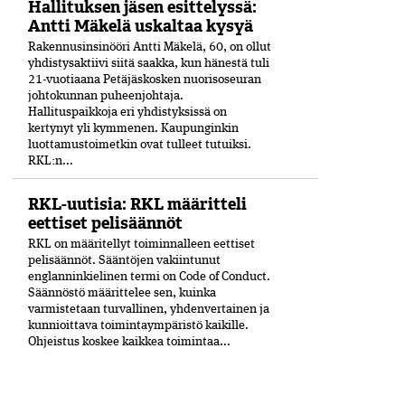
Hallituksen jäsen esittelyssä:
Antti Mäkelä uskaltaa kysyä
Rakennusinsinööri Antti Mäkelä, 60, on ollut
yhdistysaktiivi siitä saakka, kun hänestä tuli
21-vuo­tiaana Petäjäskosken nuoriso­seuran
johtokunnan puheenjohtaja.
Hallituspaikkoja eri yhdistyksissä on
kertynyt yli kymmenen. Kaupunginkin
luottamustoimetkin ovat tulleet tutuiksi.
RKL:n...
RKL-uutisia: RKL määritteli
eettiset pelisäännöt
RKL on määritellyt toiminnalleen eettiset
peli­säännöt. Sääntöjen vakiintunut
englanninkielinen termi on Code of Conduct.
Säännöstö määrittelee sen, kuinka
varmistetaan turvallinen, yhdenvertainen ja
kun­nioittava toimintaympäristö kaikille.
Ohjeistus koskee kaikkea toimintaa...