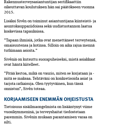
Rakennusterveysasiantuntijan­ sertifikaattiin
oikeuttavan koulutuksen hän sai päätökseen vuonna
2015.
Lisäksi Sivén on toiminut asiantuntijana kiinteistö- ja
asuntokauppariidoissa sekä uudistuotannon laatua
koskevissa tapauksissa.
”Tapaan ihmisiä, jotka ovat menettäneet terveytensä,
omaisuutensa ja kotinsa. Silloin on aika rajua mennä
tutkimaan asioita.”
Sivéniä on kutsuttu suora­puheiseksi, mistä asiakkaat
ovat häntä kiitelleet.
”Pitää kertoa, mikä on vaurio, miten se korjataan ja ­
mitä se maksaa. Tehtäväni ­on konkretisoida asiat ja
tarjota ratkaisuja. Olen tyytyväinen, kun tässä
onnistun”, ­Sivén­ toteaa.
KORJAAMISEEN ENEMMÄN OHJEISTUSTA
Tietoisuus sisäilmaongelmista on lisääntynyt viime
vuosikymmeninä, ja terveyshaitat tiedostetaan
paremmin. Sivénin mukaan parantamisen varaa on
silti.