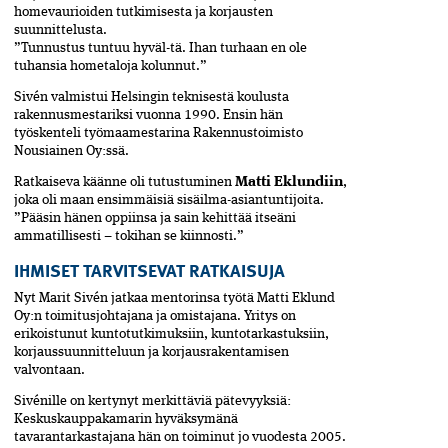
homevaurioiden tutki­misesta ja korjausten
suunnittelusta.
”Tunnustus tuntuu hyväl-tä.­­ Ihan turhaan en ole
tuhansia hometaloja kolunnut.”
Sivén valmistui Helsingin teknisestä koulusta
rakennusmestariksi vuonna 1990. Ensin hän
työskenteli työmaamestarina Rakennustoimisto
Nousiainen Oy:ssä.
Ratkaiseva käänne oli tutustuminen
Matti Eklundiin
,
joka oli maan ensimmäisiä sisä­ilma-asiantuntijoita.
”Pääsin hänen oppiinsa ja sain kehittää itseäni
ammatillisesti – tokihan se kiinnosti.”
IHMISET TARVITSEVAT­ ­RATKAISUJA
Nyt Marit Sivén jatkaa mentorinsa työtä Matti Eklund
Oy:n toimitusjohtajana ja omistajana. Yritys on
erikoistunut kuntotutkimuksiin, kuntotarkastuksiin,
korjaussuunnitteluun ja korjausrakentamisen
valvontaan.
Sivénille on kertynyt merkittäviä pätevyyksiä:
Keskuskauppakamarin hyväksymänä
tavarantarkastajana hän on toiminut jo vuodesta 2005.