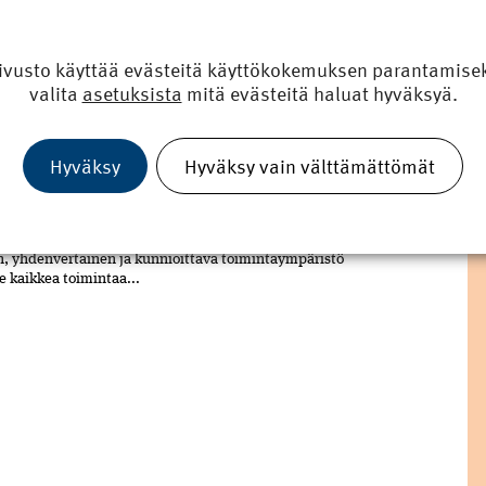
n esittelyssä: Antti Mäkelä uskaltaa
ivusto käyttää evästeitä käyttökokemuksen parantamiseks
Mäkelä, 60, on ollut yhdistysaktiivi siitä saakka, kun
valita
asetuksista
mitä evästeitä haluat hyväksyä.
ana Petäjäskosken nuoriso­seuran johtokunnan
paikkoja eri yhdistyksissä on kertynyt yli kymmenen.
oimetkin ovat tulleet tutuiksi. RKL:n...
Hyväksy
Hyväksy vain välttämättömät
 määritteli eettiset pelisäännöt
nnalleen eettiset peli­säännöt. Sääntöjen vakiintunut
 on Code of Conduct. Säännöstö määrittelee sen, kuinka
n, yhdenvertainen ja kun­nioittava toimintaympäristö
ee kaikkea toimintaa...