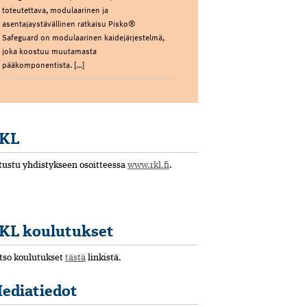
toteutettava, modulaarinen ja
asentajaystävällinen ratkaisu Pisko®
Safeguard on modulaarinen kaidejärjestelmä,
joka koostuu muutamasta
pääkomponentista. […]
KL
tustu yhdistykseen osoitteessa
www.rkl.fi
.
KL koulutukset
tso koulutukset
tästä
linkistä.
ediatiedot