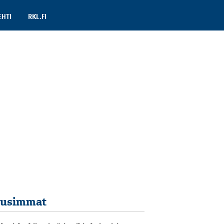
EHTI
RKL.FI
usimmat