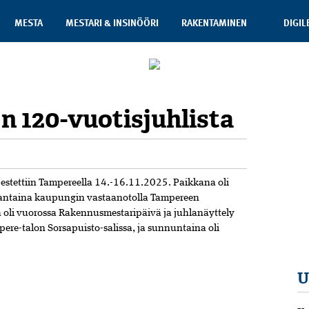
MESTA
MESTARI & INSINÖÖRI
RAKENTAMINEN
DIGIL
 120-vuotisjuhlista
rjestettiin Tampereella 14.-16.11.2025. Paikkana oli
rjantaina kaupungin vastaanotolla Tampereen
a oli vuorossa Rakennusmestaripäivä ja juhlanäyttely
pere-talon Sorsapuisto-salissa, ja sunnuntaina oli
U