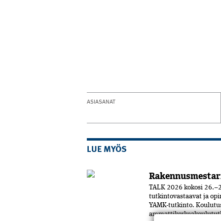
ASIASANAT
LUE MYÖS
Rakennusmestar
TALK 2026 kokosi 26.–2
tutkintovastaavat ja opi
YAMK-tutkinto. Koulut
ammattikorkeakoulututki