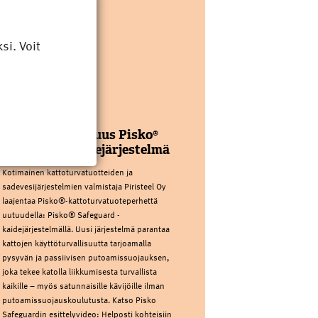
i. Voit
PIRISTEEL OY
Kattoturvauutuus Pisko®
Safeguard kaidejärjestelmä
Kotimainen kattoturvatuotteiden ja
sadevesijärjestelmien valmistaja Piristeel Oy
laajentaa Pisko®-kattoturvatuoteperhettä
uutuudella: Pisko® Safeguard -
kaidejärjestelmällä. Uusi järjestelmä parantaa
kattojen käyttöturvallisuutta tarjoamalla
pysyvän ja passiivisen putoamissuojauksen,
joka tekee katolla liikkumisesta turvallista
kaikille – myös satunnaisille kävijöille ilman
putoamissuojauskoulutusta. Katso Pisko
Safeguardin esittelyvideo: Helposti kohteisiin