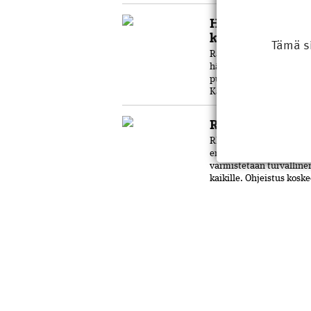
Hallituksen jäse
kysyä
Tämä s
Rakennusinsinööri Antti 
hänestä tuli 21-vuo­tia
puheenjohtaja. Hallitus
Kaupunginkin luottamust
RKL-uutisia: RKL
RKL on määritellyt toimi
englanninkielinen termi
varmistetaan turvalline
kaikille. Ohjeistus kosk