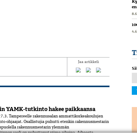
Ky
en
8.
10
4.
T
Jaa artikkeli
Sä
in YAMK-tutkinto hakee paikkaansa
7.3. Tampereelle rakennusalan ammattikorkeakoulujen
nto-ohjaajat. Osallistujia puhutti etenkin rakennusmestarin
uspuolella rakennusmestarin ylemmän
nnon rooli on puhuttanut viime ­aikoina. ­Aiheesta...