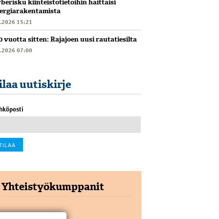
berisku kiinteistötietoihin haittaisi
ergiarakentamista
6.2026 15:21
0 vuotta sitten: Rajajoen uusi rautatiesilta
6.2026 07:00
ilaa uutiskirje
hköposti
Yhteistyökumppanit