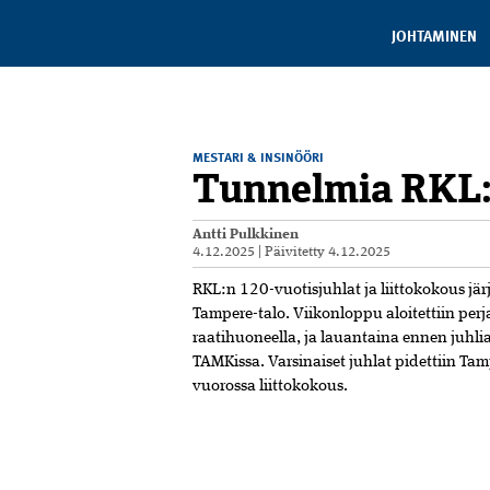
JOHTAMINEN
MESTARI & INSINÖÖRI
Tunnelmia RKL:n
Antti Pulkkinen
4.12.2025
|
Päivitetty
4.12.2025
RKL:n 120-vuotisjuhlat ja liittokokous jä
Tampere-talo. Viikonloppu aloitettiin pe
raatihuoneella, ja lauantaina ennen juhli
TAMKissa. Varsinaiset juhlat pidettiin Tam
vuorossa liittokokous.