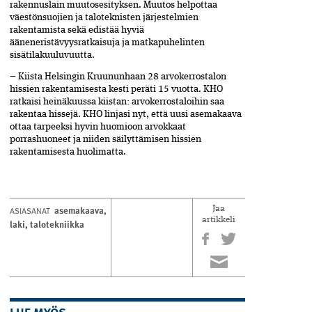
rakennuslain muutosesityksen. Muutos helpottaa
väestönsuojien ja taloteknisten järjestelmien
rakentamista sekä edistää hyviä
ääneneristävyysratkaisuja ja matkapuhelinten
sisätilakuuluvuutta.
–
Kiista Helsingin Kruununhaan 28 arvokerrostalon
hissien rakentamisesta kesti peräti 15 vuotta. KHO
ratkaisi heinäkuussa kiistan: arvokerrostaloihin saa
rakentaa hissejä. KHO linjasi nyt, että uusi asemakaava
ottaa tarpeeksi hyvin huomioon arvokkaat
porrashuoneet ja niiden säilyttämisen hissien
rakentamisesta huolimatta.
asemakaava
,
ASIASANAT
Jaa
artikkeli
laki
,
talotekniikka
LUE MYÖS