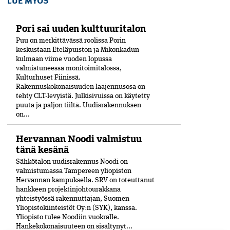
Pori sai uuden kulttuuritalon
Puu on merkittävässä roolissa Porin
keskustaan Eteläpuiston ja Mikonkadun
kulmaan viime vuoden lopussa
valmistuneessa moni­toimitalossa,
Kulturhuset Fiinissä.
Rakennuskokonaisuuden laajennusosa on
tehty CLT-levyistä. Julkisivuissa on käytetty
puuta ja paljon tiiltä. Uudisrakennuksen
on...
Hervannan Noodi valmistuu
tänä kesänä
Sähkötalon uudisrakennus Noodi on
valmistumassa Tampereen yliopiston
Hervannan kampuksella. SRV on toteuttanut
hankkeen projektinjohtourakkana
yhteistyössä rakennuttajan, Suomen
Yliopistokiinteistöt Oy:n (SYK), kanssa.
Yliopisto tulee Noodiin vuokralle.
Hankekokonaisuuteen on sisältynyt...