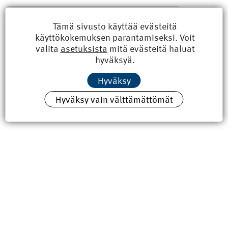
Hippoksen jäähallit kahteen
Tämä sivusto käyttää evästeitä
kerrokseen
käyttökokemuksen parantamiseksi. Voit
Uuden urheilukeskuksen rakennustyöt ovat
valita
asetuksista
mitä evästeitä haluat
vauhdissa Jyväskylässä. Hipposkeskus
hyväksyä.
käsittää liikunta-, osaamis- ja
jääurheilukeskukset sekä pysäköintihallin.
Hyväksy
Osaamiskeskus palvelee tutkimusta ja
koulutusta.Jääurheilukeskukseen tulee
Hyväksy vain välttämättömät
remontoitavan kilpajäähallin viereen
yhteensä kolme...