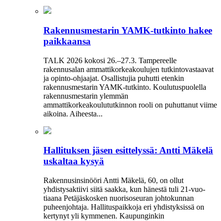
Rakennusmestarin YAMK-tutkinto hakee
paikkaansa
TALK 2026 kokosi 26.–27.3. Tampereelle
rakennusalan ammattikorkeakoulujen tutkintovastaavat
ja opinto-ohjaajat. Osallistujia puhutti etenkin
rakennusmestarin YAMK-tutkinto. Koulutuspuolella
rakennusmestarin ylemmän
ammattikorkeakoulututkinnon rooli on puhuttanut viime
­aikoina. ­Aiheesta...
Hallituksen jäsen esittelyssä: Antti Mäkelä
uskaltaa kysyä
Rakennusinsinööri Antti Mäkelä, 60, on ollut
yhdistysaktiivi siitä saakka, kun hänestä tuli 21-vuo­
tiaana Petäjäskosken nuoriso­seuran johtokunnan
puheenjohtaja. Hallituspaikkoja eri yhdistyksissä on
kertynyt yli kymmenen. Kaupunginkin