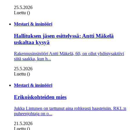
25.5.2026
Luettu ()
Mestari & insinööri
Hallituksen jäsen esittelyssä: Antti Mäkelä
uskaltaa kysyä
Rakennusinsinööri Antti Mäkelä, 60, on ollut yhdistysaktiivi
siitä saakka, kun h...
25.5.2026
Luettu ()
Mestari & insinööri
Erikoiskohteiden mies
Jukka Lintunen on tarttunut aina rohkeasti haasteisiin. RKL:n
puheenjohtaja on o...
21.5.2026
Luettu ()