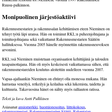
Ruusu-palkinnon.
Monipuolinen järjestö­aktiivi
Rakennusmestarien ja rakennusalan kehittämisen eteen Nieminen on
tehnyt työtä läpi uransa. Hän on toiminut RKL:n puheenjohtajana ja
toimitusjohtajana sekä vaikuttanut Rakennusmestarien Säätiön
hallituksessa. Vuonna 2005 hänelle myönnettiin rakennusneuvoksen
arvonimi.
RKL:ssä Nieminen muistetaan organisaation kehittäjänä ja talouden
tasa­painottajana. Hän oli myös keskeisesti vaikuttamassa siihen, että
rakennus­mestareiden koulutus aloitettiin uudelleen vuonna 2007.
Vapaa-ajallaankin Nieminen on ehtinyt olla monessa mukana. Hän
harrastaa veneilyä, retkeilyä ja keilailua sekä lukemista, taidetta ja
kulttuuria. Takavuosina hänet on nähty myös ralliauton ratissa.
Teksti ja kuva Antti Pulkkinen
Asiasanat
ansiomerkki
,
huomionosoitus
,
liittokokous
,
rakennusmestari
,
Rakennusmestarien Säätiö
,
Rakentajan