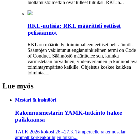
luottamustoimetkin ovat tulleet tutuiksi. RKL:n...
RKL-uutisia: RKL määritteli eettiset
pelisäännöt
RKL on määritellyt toiminnalleen eettiset peli­säännöt.
Sääntöjen vakiintunut englanninkielinen termi on Code
of Conduct. Säännöstö määrittelee sen, kuinka
varmistetaan turvallinen, yhdenvertainen ja kun­nioittava
toimintaympäristö kaikille. Ohjeistus koskee kaikkea
toimintaa...
Lue myös
Mestari & insinööri
Rakennusmestarin YAMK-tutkinto hakee
paikkaansa
TALK 2026 kokosi 26.–27.3. Tampereelle rakennusalan
ammattikorkeakoulujen tutkin...