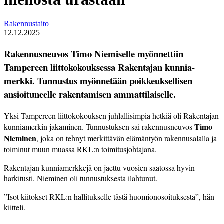
Rakennustaito
12.12.2025
Rakennusneuvos Timo Niemiselle myönnettiin
Tampereen liitto­kokouksessa Rakentajan kunnia­
merkki. Tunnustus myönnetään poikkeuksellisen
ansioituneelle rakentamisen ammattilaiselle.
Yksi Tampereen liittokokouksen juhlallisimpia hetkiä oli Rakentajan
Timo
kunniamerkin jakaminen. Tunnustuksen sai rakennusneuvos
Nieminen
, joka on tehnyt merkittävän elämäntyön rakennusalalla ja
toiminut muun muassa RKL:n toimitusjohtajana.
Rakentajan kunniamerkkejä on jaettu vuosien saatossa hyvin
harkitusti. Nieminen oli tunnustuksesta ilahtunut.
”Isot kiitokset RKL:n hallitukselle tästä huomionosoituksesta”, hän
kiitteli.