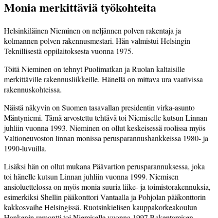
Monia merkittäviä työkohteita
Helsinkiläinen Nieminen on neljännen polven rakentaja ja
kolmannen polven rakennusmestari. Hän valmistui Helsingin
Teknillisestä oppilaitoksesta vuonna 1975.
Töitä Nieminen on tehnyt Puoli­matkan ja Ruolan kaltaisille
merkittäville rakennusliikkeille. Hänellä on mittava ura vaativissa
rakennuskohteissa.
Näistä näkyvin on Suomen tasa­vallan presidentin virka-asunto
Mäntyniemi. Tämä arvostettu tehtävä toi Niemiselle kutsun Linnan
juhliin vuonna 1993. Nieminen on ollut keskeisessä roolissa myös
Valtioneuvoston linnan monissa perusparannushankkeissa 1980- ja
1990-luvuilla.
Lisäksi hän on ollut mukana Pää­­­­­­­var­tion perusparannuksessa, joka
toi hänelle kutsun Linnan juhliin vuonna 1999. Niemisen
ansioluettelossa on myös monia suuria liike- ja toimistorakennuksia,
esimerkiksi Shellin pääkonttori Vantaalla ja Pohjolan pääkonttorin
kakkos­vaihe Helsingissä. Ruotsinkielisen kauppa­korkeakoulun
Hankenin remontti toi Niemiselle vuonna 1997 Rakentamisen