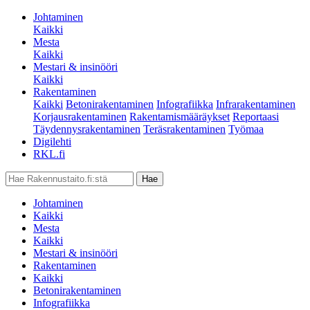
Johtaminen
Kaikki
Mesta
Kaikki
Mestari & insinööri
Kaikki
Rakentaminen
Kaikki
Betonirakentaminen
Infografiikka
Infrarakentaminen
Korjausrakentaminen
Rakentamismääräykset
Reportaasi
Täydennysrakentaminen
Teräsrakentaminen
Työmaa
Digilehti
RKL.fi
Johtaminen
Kaikki
Mesta
Kaikki
Mestari & insinööri
Rakentaminen
Kaikki
Betonirakentaminen
Infografiikka