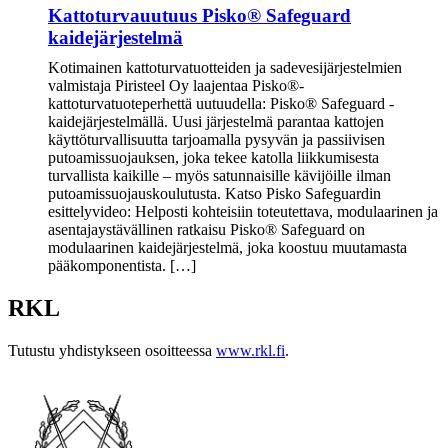
Kattoturvauutuus Pisko® Safeguard
kaidejärjestelmä
Kotimainen kattoturvatuotteiden ja sadevesijärjestelmien
valmistaja Piristeel Oy laajentaa Pisko®-
kattoturvatuoteperhettä uutuudella: Pisko® Safeguard -
kaidejärjestelmällä. Uusi järjestelmä parantaa kattojen
käyttöturvallisuutta tarjoamalla pysyvän ja passiivisen
putoamissuojauksen, joka tekee katolla liikkumisesta
turvallista kaikille – myös satunnaisille kävijöille ilman
putoamissuojauskoulutusta. Katso Pisko Safeguardin
esittelyvideo: Helposti kohteisiin toteutettava, modulaarinen ja
asentajaystävällinen ratkaisu Pisko® Safeguard on
modulaarinen kaidejärjestelmä, joka koostuu muutamasta
pääkomponentista. […]
RKL
Tutustu yhdistykseen osoitteessa
www.rkl.fi
.