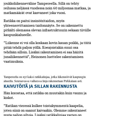
joukkoliikenneväline Tampereella. Sillä on tehty
reilussa neljässä vuodessa noin 60 miljoonaa matkaa, ja
matkamäärät ovat kasvaneet ­joka vuosi.
Ratikka on paitsi insinööritaidon, myös
yhteensovittamisen taidonnäyte. Se on rakennettu
pitkälti olemassa olevan infrastruktuurin sekaan tiiviille
kaupunkialueelle.
”Liikenne ei voi olla koskaan kovin kauan poikki, ja töitä
pitää tehdä paljon yöllä. Koeajoistakin suuri osa
tehdään silloin. Lisäksi rakentaminen ei saa häiritä
junaliikennettä”, Heinonen luettelee rakentamisen
vaatimuksia.
Tampereella on nyt kaksi ratikka­linjaa, jotka liikennöivät kaupungin
alueella. Seuraavassa vaiheessa linja rakennetaan Pirkkalaan asti.
KAIVUTÖITÄ JA SILLAN RAKENNUSTA
Hän korostaa, että ratikka on muutakin kuin vaunu ja
kiskot.
”Ratikan vieressä kulkee toistakymmentä kaapelia,
joten siinä on saanut kaivaakin. Olemme rakentaneet
myös paljon siltoja. Lisäksi­ ratikkalinjaa varten on