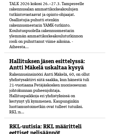
TALK 2026 kokosi 26.–27.3. Tampereelle
rakennusalan ammattikorkeakoulujen
tutkintovastaavat ja opinto-ohjaajat.
Osallistujia puhutti etenkin
rakennusmestarin YAMK-tutkinto.
Koulutuspuolella rakennusmestarin
ylemmän ammattikorkeakoulututkinnon
rooli on puhuttanut viime ­aikoina. ­
Aiheesta...
Hallituksen jäsen esittelyssä:
Antti Mäkelä uskaltaa kysyä
Rakennusinsinööri Antti Mäkelä, 60, on ollut
yhdistysaktiivi siitä saakka, kun hänestä tuli
21-vuo­tiaana Petäjäskosken nuoriso­seuran
johtokunnan puheenjohtaja.
Hallituspaikkoja eri yhdistyksissä on
kertynyt yli kymmenen. Kaupunginkin
luottamustoimetkin ovat tulleet tutuiksi.
RKL:n...
RKL-uutisia: RKL määritteli
eettiset pelisäännöt