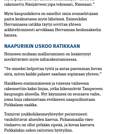
rakennettu­ Näsijärveen jopa tekosaari, Näsisaari.”
Myös kaupunkikuva on sanellut omia reunaehtojaan
paitsi keskustassa myös lähiöissä. Esimerkiksi
Hervannassa ratikka täytyi sovittaa yhteen
arkkitehtonisesti arvokkaan Hervannan keskusakselin
kanssa.
NAAPURIKIN USKOO RATIKKAAN
Heinosen mukaan mallintaminen on lisääntynyt
merkittävästi myös infrarakentamisessa.
”Se onneksi helpottaa työtä ja antaa paremman kuvan
siitä, miten kaikki palaset saadaan sopimaan yhteen.”
Hankkeen ensimmäisessä ja toisessa vaiheessa
rakennettiin kaksi­ linjaa, jotka liikennöivät Tampereen
kaupungin alueella. Nyt käynnissä on seuraava vaihe,
jossa linja rakennetaan eteläiseen naapurikuntaan
Pirkkalaan saakka.
Toimivat joukkoliikenneyhtey­det perinteisesti
vauhdittavat ­alueiden kasvua. Pirkanmaalla väes­
tönkasvu on ollut pitkään ripeää, ja kovaa kasvava
Pirkkalakin uskoo raitiotien hyötyihin.