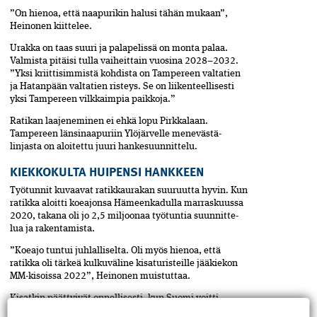
”On hienoa, että naapurikin halusi tähän mukaan”,
Heinonen kiittelee.
Urakka on taas suuri ja palapelissä on monta palaa.
Valmista­ pitäisi tulla vaiheittain vuosina 2028–2032.
”Yksi kriittisimmistä kohdista­ on Tampereen valtatien
ja Hatanpään valtatien risteys. Se on liikenteellisesti
yksi Tampereen vilkkaimpia paikkoja.”
Ratikan laajeneminen ei ehkä lopu Pirkkalaan.
Tampereen länsi­naapuriin Ylöjärvelle menevästä­
linjasta on aloitettu juuri hankesuunnittelu.
KIEKKOKULTA HUIPENSI HANKKEEN
Työtunnit kuvaavat ratikkaurakan suuruutta hyvin. Kun
ratikka aloitti koeajonsa Hämeenkadulla marraskuussa
2020, takana oli jo 2,5 miljoonaa työtuntia suunnitte­
lua ja rakentamista.
”Koeajo tuntui juhlalliselta. Oli myös hienoa, että
ratikka oli tärkeä kulkuväline kisaturisteille jääkiekon
MM-kisoissa 2022”, Heinonen muistuttaa.
Kisatkin päättyivät onnellisesti, kun Suomi voitti
finaalissa Kanadan ja neljännen