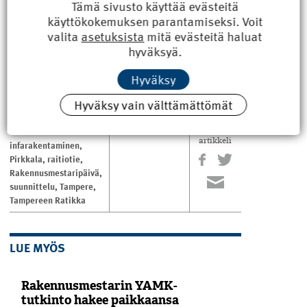
Tämä sivusto käyttää evästeitä
maailmanmestaruutensa. Heinonen puhuukin ratikasta
käyttökokemuksen parantamiseksi. Voit
ylpeyttä äänessään.
valita
asetuksista
mitä evästeitä haluat
”On ollut upeaa, että olen voinut osallistua tällaiseen
hyväksyä.
hankkeeseen kotikaupungissani.”
Teksti ja kuvat Antti Pulkkinen
Hyväksy
Hyväksy vain välttämättömät
ASIASANAT
Jaa
artikkeli
infarakentaminen
,
Pirkkala
,
raitiotie
,
Rakennusmestaripäivä
,
suunnittelu
,
Tampere
,
Tampereen Ratikka
LUE MYÖS
Rakennusmestarin YAMK-
tutkinto hakee paikkaansa