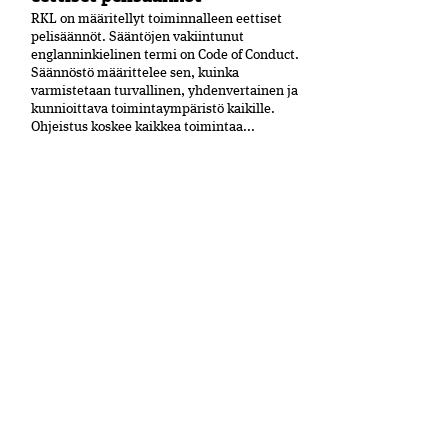
RKL on määritellyt toiminnalleen eettiset
peli­säännöt. Sääntöjen vakiintunut
englanninkielinen termi on Code of Conduct.
Säännöstö määrittelee sen, kuinka
varmistetaan turvallinen, yhdenvertainen ja
kun­nioittava toimintaympäristö kaikille.
Ohjeistus koskee kaikkea toimintaa...