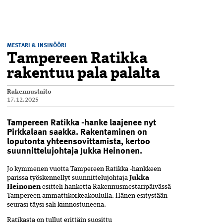
MESTARI & INSINÖÖRI
Tampereen Ratikka
rakentuu pala palalta
Rakennustaito
17.12.2025
Tampereen Ratikka -hanke laajenee nyt
Pirkkalaan saakka. Rakentaminen on
loputonta yhteensovittamista, kertoo
suunnittelujohtaja Jukka Heinonen.
Jo kymmenen vuotta Tampereen Ratikka -hankkeen
parissa työskennellyt suunnittelujohtaja
Jukka
Heinonen
esitteli hanketta Rakennusmestaripäivässä
Tampereen ammattikorkeakoululla. Hänen esitystään
seurasi ­täysi sali kiinnostuneena.
Ratikasta on tullut erittäin suosittu