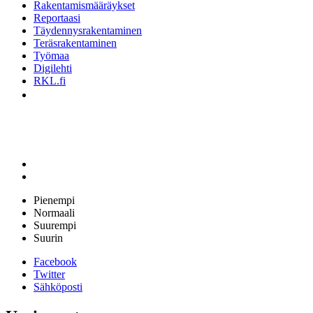
Rakentamismääräykset
Reportaasi
Täydennysrakentaminen
Teräsrakentaminen
Työmaa
Digilehti
RKL.fi
Pienempi
Normaali
Suurempi
Suurin
Facebook
Twitter
Sähköposti