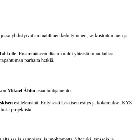
ossa yhdistyivät ammatillinen kehit­tyminen, verkostoituminen ja
hkolle.­ Ensim­mäiseen iltaan kuului yhteistä­ ruuanlaittoa,
 tapahtu­man parhaita hetkiä.
Mikael Åhlin
ikön
asiantuntijaluento.
skisen
esittelemänä. Erityisesti Leskisen esitys ja kokemukset KYS
tusta projektista.
n altaissa­ ja saunoissa, ja unohtamatta After ski -tansseja ja