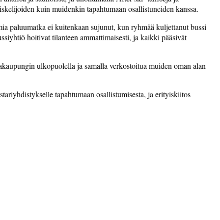
opiskelijoiden kuin muidenkin tapahtumaan osallis­tuneiden kanssa.
elmia paluu­matka ei kuitenkaan sujunut, kun ryhmää kuljettanut bussi
ssiyhtiö hoitivat tilanteen ammattimaisesti, ja kaikki pääsivät
ijakaupungin ulkopuolella ja samalla verkostoitua muiden oman alan
iyhdistykselle tapahtumaan osallistumisesta,­ ja erityiskiitos