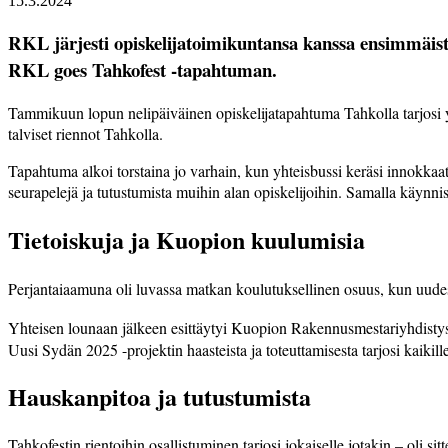
15.3.2024
RKL järjesti opiskelija­toimikuntansa kanssa ensimmäist
RKL goes Tahkofest -tapahtuman.
Tammikuun lopun nelipäiväinen opiskelijatapahtuma Tahkolla tarjo­si 
talviset riennot Tahkolla.
Tapahtuma alkoi torstaina jo varhain,­ kun yhteisbussi keräsi innokkaat
seurapelejä ja tutustumista muihin alan opiskelijoihin. Samalla käynnist
Tietoiskuja ja Kuopion kuulumisia
Perjantaiaamuna oli luvassa matkan koulutuksellinen osuus, kun uudes
Yhteisen lounaan jälkeen esittäytyi Kuopion Rakennusmestariyhdisty
Uusi Sydän 2025 -projektin haasteista ja toteuttamisesta tarjosi­ kaikil
Hauskanpitoa ja tutustumista
Tahkofestin rientoihin osallistuminen­ tarjosi jokaiselle jotakin – oli sit