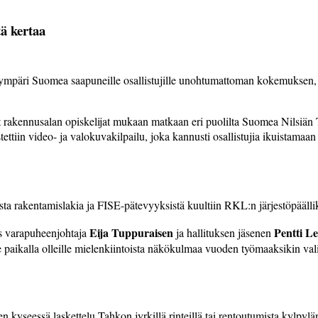
ä kertaa
ympäri Suomea saapuneille osallistujille unohtumattoman kokemuksen, j
 raken­nus­alan opiskelijat mukaan matkaan eri puolilta Suomea Nilsiän Ta
ettiin video- ja valokuvakilpailu, joka kannusti osallistujia ikuistamaan
ta rakentamislakia ja FISE-pätevyyksistä kuultiin RKL:n järjestöpääll
Eija Tuppuraisen
Pentti Le
s varapuheenjohtaja
ja hallituksen jäsenen
le paikalla olleille mielenkiintoista ­näkökulmaa vuoden työmaaksikin vali
ten ­kyseessä laskettelu Tahkon jyrkillä rinteillä tai rentoutumista kylpylä