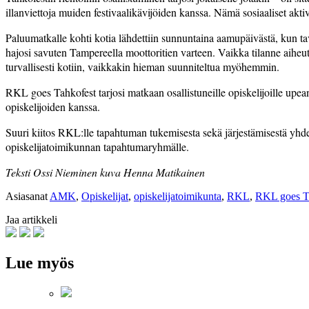
illanviettoja muiden festi­vaalikävijöiden kanssa. Nämä sosiaaliset ak
Paluumatkalle kohti kotia lähdettiin­ sunnuntaina aamupäivästä, kun tav
hajosi savuten Tampereella moottoritien varteen. Vaikka tilan­ne aiheut
turvallisesti­ kotiin, vaikkakin hieman suunniteltua myöhemmin.
RKL goes Tahkofest tarjosi matkaan osallistuneille opiskelijoille up
opiskelijoiden kanssa.
Suuri kiitos RKL:lle tapahtuman tukemisesta sekä järjestämisestä yhdes
opiskelijatoimikunnan ­tapahtumaryhmälle.
Teksti Ossi Nieminen kuva Henna Matikainen
Asiasanat
AMK
,
Opiskelijat
,
opiskelijatoimikunta
,
RKL
,
RKL goes T
Jaa artikkeli
Lue myös