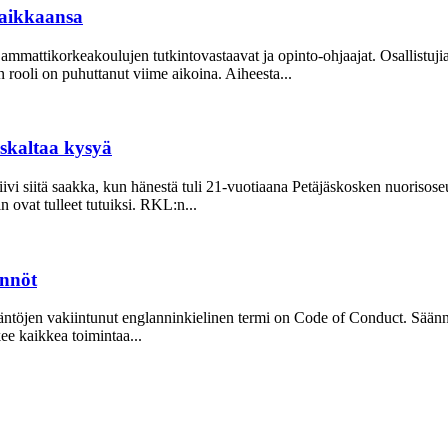
aikkaansa
mattikorkeakoulujen tutkintovastaavat ja opinto-ohjaajat. Osallistuj
oli on puhuttanut viime ­aikoina. ­Aiheesta...
uskaltaa kysyä
ivi siitä saakka, kun hänestä tuli 21-vuo­tiaana Petäjäskosken nuoriso­s
ovat tulleet tutuiksi. RKL:n...
ännöt
Sääntöjen vakiintunut englanninkielinen termi on Code of Conduct. Säänn
kee kaikkea toimintaa...