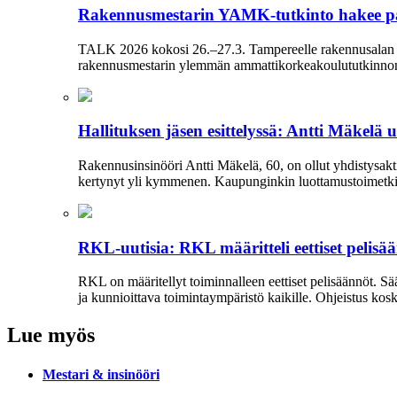
Rakennusmestarin YAMK-tutkinto hakee p
TALK 2026 kokosi 26.–27.3. Tampereelle rakennusalan am
rakennusmestarin ylemmän ammattikorkeakoulututkinnon ro
Hallituksen jäsen esittelyssä: Antti Mäkelä 
Rakennusinsinööri Antti Mäkelä, 60, on ollut yhdistysakti
kertynyt yli kymmenen. Kaupunginkin luottamustoimetkin 
RKL-uutisia: RKL määritteli eettiset pelisä
RKL on määritellyt toiminnalleen eettiset peli­säännöt. 
ja kun­nioittava toimintaympäristö kaikille. Ohjeistus kos
Lue myös
Mestari & insinööri