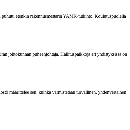
ia puhutti etenkin rakennusmestarin YAMK-tutkinto. Koulutuspuolella
euran johtokunnan puheenjohtaja. Hallituspaikkoja eri yhdistyksissä on
östö määrittelee sen, kuinka varmistetaan turvallinen, yhdenvertainen