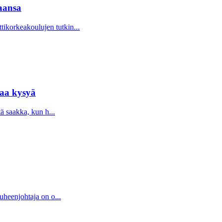
aansa
korkeakoulujen tutkin...
taa kysyä
tä saakka, kun h...
uheenjohtaja on o...