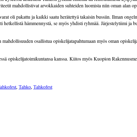
tiviteetit mahdollistivat arvokkaiden suhteiden luomista niin oman alan 
arat­ oli pakattu ja kaikki saatu herätettyä ­takaisin bussiin. Ilman ong
ti hetkellistä hämmennystä, se myös yhdisti ryhmää. Järjestelytiimi ja bu
ean mahdollisuuden osallistua opiskelijatapahtumaan myös oman opiskel
sä­ opiskelijatoimikuntansa kanssa. Kiitos­ myös Kuopion Rakennusmestar
ahkofest
,
Tahko
,
Tahkofest