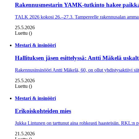
Rakennusmestarin YAMK-tutkinto hakee paikk
TALK 2026 kokosi 26.–27.3. Tampereelle rakennusalan ammatti
25.5.2026
Luettu ()
Mestari & insinööri
Hallituksen jäsen esittelyssä: Antti Mäkelä uskal
Rakennusinsinööri Antti Mäkelä, 60, on ollut yhdistysaktiivi sii
25.5.2026
Luettu ()
Mestari & insinööri
Erikoiskohteiden mies
Jukka Lintunen on tarttunut aina rohkeasti haasteisiin. RKL:n p
21.5.2026